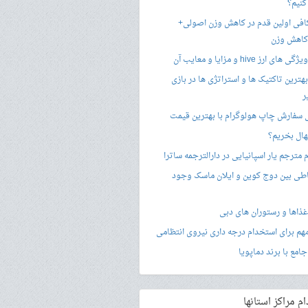
کنیم؟
فی اولین قدم در کاهش وزن اصولی+
 کاهش وزن
 ارز hive و مزایا و معایب آن
هترین تاکتیک ها و استراتژی ها در بازی
ر
سفارش چاپ هولوگرام با بهترین قیمت
هال بخریم؟
مترجم یار اسپانیایی در دارالترجمه ساترا
اطی بین دوج کوین و ایلان ماسک وجود
غذاها و رستوران های دبی
امع با برند دماپویا
 مراکز استانها