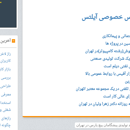
س خصوصی آیلتس
انی و پیمانکاری
»
آخرین آ
ن در پروژه ها
ش(رشته کامپیوتر)در تهران
راز لاغ
 یک شرکت تولیدی صنعتی
کاربران
 نفتی دیلم است
بازار کا
ار آفیس با روابط عمومی بالا
بررسی ال
ین
طراحی س
لفنی در یک مجموعه معتبر /تهران
معرفی م
ی عالی کار است
استخدام
وزانه دکتر زهرا ولیان در تهران
شغلی و مق
رازهای 
چگونه ل
 تولیدی پیشگامان پیچ پارس در تهران