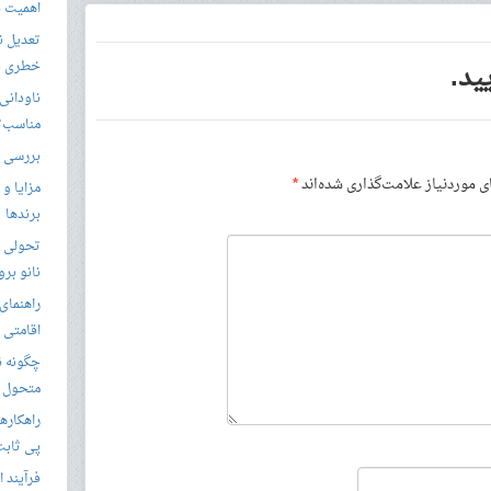
اهمیت د
تعدیل ن
ید.
خطری بر
ناودانی 
مناسب‌ت
بررسی ک
موردنیاز علامت‌گذاری شده‌اند
*
مزایا و 
برندها
تحولی نو
نانو برو
راهنمای 
اقامتی 
متحول م
راهکارها
پی ثابت
فرآیند ا