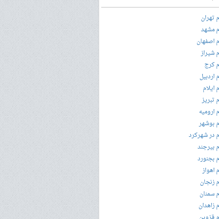
 تهران
 مشهد
 اصفهان
 شیراز
 کرج
 اردبیل
 ایلام
 تبریز
 ارومیه
 بوشهر
 در شهرکرد
 بیرجند
 بجنورد
 اهواز
 زنجان
 سمنان
 زاهدان
 قزوین