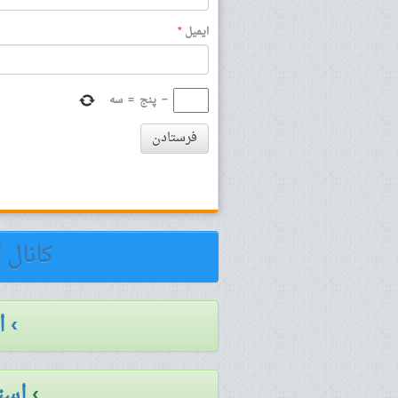
ایمیل
*
−
پنج
=
سه
فرستادن
کانال 
› 
›
است