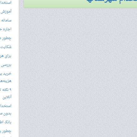
استخدام
آموزش م
سامانه ن
اجاره ح
چطور در
شکایت از 
برای هر
بررسی با
خرید بی
هزینه‌ها در
۹ نکته 
آنلاین
استخدام
بدون سا
بانک اط
چطور یک