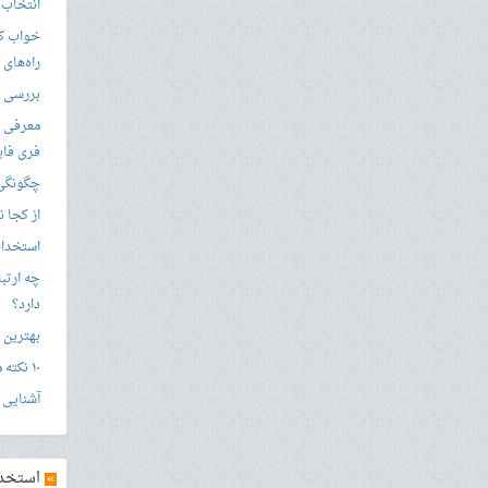
انتخاب 
خواب کا
راه‌های
بررسی ویژگی های
معرفی ب
فری فای
چگونگی 
از کجا ن
استخدام 
چه ارتب
دارد؟
بهترین 
۱۰ نکته مهم برای استخدام درجه داری نیروی انتظامی
آشنایی ج
»
استخدام