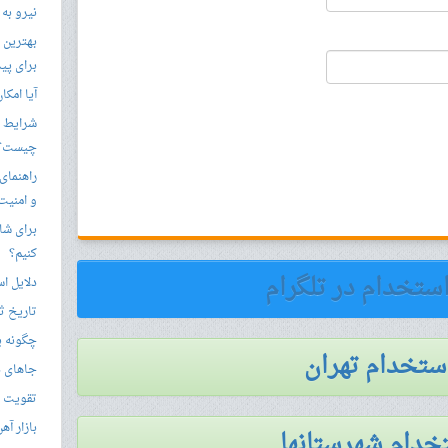
نیرو به
بهترین 
برای پید
آیا امکا
شرایط ا
چیست؟
راهنمای
و امنیت
برای شار
کنیم؟
استخدام در تلگرام
دلایل ا
تاریخ ثب
چگونه ی
استخدام تهران
جاهای د
تقویت زب
بازار آ
خدام شهرستانها