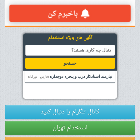
آگهی های ویژه استخدام
جستجو
نیازمند استادکار درب و پنجره دوجداره
(فارس - نورآباد)
کانال تلگرام را دنبال کنید
استخدام تهران