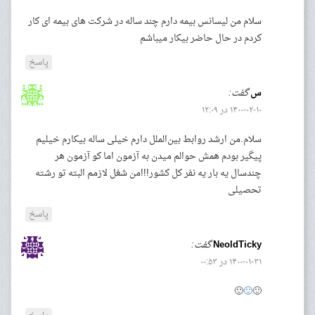
سلام من لیسانس بیمه دارم چند ساله در شرکت های بیمه ای کار
کردم در حال حاضر بیکار میباشم
پاسخ
س
گفت:
۱۴۰۰-۰۲-۱۰ در ۱۲:۰۹
سلام.من ارشد روابط بین‌الملل دارم خیلی ساله بیکارم خیلیم
پیگیر بودم همش حوالم میدن به آزمون اما کو آزمون هر
چندسال یه بار یه نفر کل کشور!!!من شغل لازمم البته تو رشته
تحصیلی
پاسخ
NeoldTicky
گفت:
۱۴۰۰-۰۱-۳۱ در ۰۰:۵۳
🙂
🙂
🙂