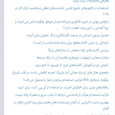
معرفی محصولات برند رونیا
استخدام در کشورهای خلیج فارس: فرصت‌های شغلی و مقایسه بازار کار در
۲۰۲۵
رازهای پنهان در خرید لاکچری مردانه؛ مردان موفق چگونه لباس می‌خرند و
چرا آشنایی با این روند اهمیت دارد؟
تعدیل نیروی انسانی در صنعت گردشگری؛ زنگ خطری برای آینده
ناودانی یا نبشی؛ کدام مقطع برای سازه شما مناسب‌تر است؟
بررسی کاربردهای لوله صنعتی در سازه‌های بزرگ
مزایا و معایب ایمپلنت بایوتم و مقایسه آن با دیگر برندها
تحولی نو در آموزش تکنیک‌های ابرو: از فیبروز تا نانو بروز
راهنمای هتل های نزدیک معالی آباد شیراز؛ تجربه اقامتی راحت در قلب شیراز
چگونه نرم‌افزار ATS فرآیند استخدام سازمان شما را متحول می‌کند؟
راهکارهای نوین برای افزایش امنیت در استفاده از آی پی ثابت برای ترید
فرآیند استخدام مؤثر، از شناسایی نیازها تا جذب نیرو به همراه چک لیست
بهترین سایت کاریابی در آلمان؛ وب‌سایت‌های معتبر برای پیدا کردن شغل در
آلمان