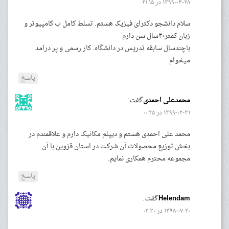
۱۳۹۹-۰۴-۲۸ در ۲۱:۱۵
سلام دانشجو دکترای فیزیک هستم. تسلط کامل ب کامپیوتر و
زبان کمتر۳۰سال سن دارم
باچندسال سابقه تدریس در دانشگاه. کار رسمی و پر درامد
میخوام
پاسخ
محمدعلی احمدی
گفت:
۱۳۹۹-۰۲-۳۱ در ۰۰:۲۵
محمد علی احمدی هستم و دیپلم مکانیک دارم و علاقمندم در
بخش توزیع محصولات آن شرکت در استان قزوین با آن
مجموعه محترم همکاری نمایم.
پاسخ
Helendam
گفت:
۱۳۹۸-۰۷-۲۰ در ۰۲:۳۰