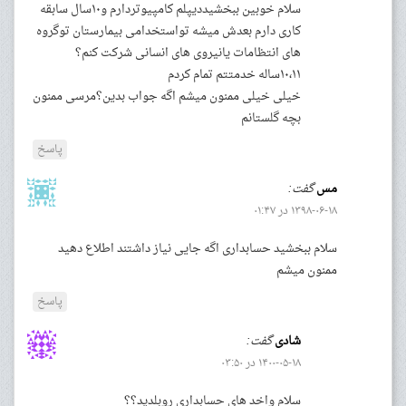
سلام خوبین ببخشیددیپلم کامپیوتردارم و۱۰سال سابقه
کاری دارم بعدش میشه تواستخدامی بیمارستان توگروه
های انتظامات یانیروی های انسانی شرکت کنم؟
۱۰،۱۱ساله خدمتتم تمام کردم
خیلی خیلی ممنون میشم اگه جواب بدین؟مرسی ممنون
بچه گلستانم
پاسخ
مس
گفت:
۱۳۹۸-۰۶-۱۸ در ۰۱:۴۷
سلام ببخشید حسابداری اگه جایی نیاز داشتند اطلاع دهید
ممنون میشم
پاسخ
شادی
گفت:
۱۴۰۰-۰۵-۱۸ در ۰۳:۵۰
سلام واخد های حسابداری رو‌بلدید؟؟