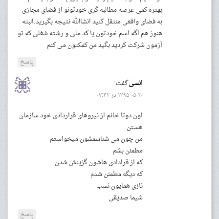
بهتره کمی عرصه مطالبه گری خودتونو از فضای مجازی
به فضای واقعی منتقل کنید انشاالله نتیجه بگیرید.البته
هنوز هم اگه اسم خودتون یا کد ملی و رشته شغلی که تو
آزمون شرکت کردید بگید من کمکتون می کنم
پاسخ
انسی
گفت:
۱۳۹۵-۰۵-۲۰ در ۰۷:۳۲
اون دوتا خانم از نیروهای قراردادی خود سازمان
هستن
من چون می شناسمشون میخواستم
مطمئن بشم
که از قرادادی هاشون گزینش شدن
که دیگه مطمئن شدم
نازی همایون نسب
شیما صدیقی
پاسخ