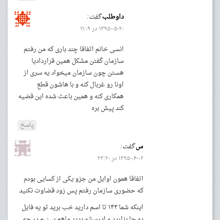
داوطلب
گفت:
۱۳۹۵-۰۵-۲۰ در ۱۱:۰۹
انسی خانم اتفاقا چند باری که من رفتم
سازمان گفتن مشکل همین قراردادیا
هستن چون سازمان میخواد یه سری از
اونا رو غربال کنه و با هاشون قطع
همکاری کنه و همین باعث شده این قضیه
کند پیش بره
پاسخ
س
گفت:
۱۳۹۵-۰۶-۰۲ در ۲۳:۲۰
اتفاقا همون اوایل من جزو یکی از کسایی بودم
که حضوری سازمان رفتم پس زود قضاوت نکنید
اینکه شما ۱۴۳ تا اسم دارید خب برید تو یه فایل
یه جا بزارید و ادرسشو بدید ماهم ببینیم در چه