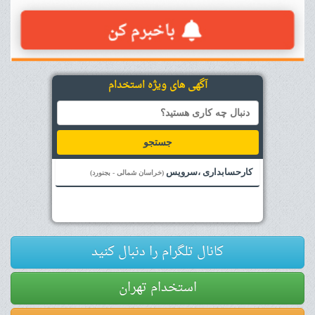
آگهی های ویژه استخدام
جستجو
کارحسابداری ،سرویس
(خراسان شمالی - بجنورد)
کانال تلگرام را دنبال کنید
استخدام تهران