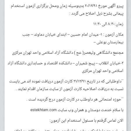
پیرو آگهی مورخ ۲۰/۱۲/۹۱ بدینوسیله زمان ومحل برگزاری آزمون استخدام
پیمانی بشرح ذیل اصلاح می گردد :
زمان:۸:۳۰ الی ۱۱:۳۰
مکان آزمون : ۱- میدان امام حسین – ابتدای خیابان دماوند – جنب
بیمارستان بوعلی –
مجتمع دانشگاهی ولیعصر( عج ) دانشگاه آزاد اسلامی واحد تهران مرکزی
۲-خیابان انقلاب – پیچ شمیران – دانشکده اقتصاد و حسابداری دانشگاه آزاد
اسلامی واحد تهران مرکزی
¯داوطلبانی که در تاریخ ۲۱/۱۲/۹۱ کارت آزمون دریافت نموده اند می بایست
نسبت به دریافت اصلاحیه کارت آزمون از سایت سازمان اقدام نمایند .
¯حوزه امتحانی هر داوطلب در کارت آزمون درج گردیده است .
با سلام خدمت دوستان و همران وب سایت estekhtam.com
الان تماس گرفتم با مسئول استخدام این آزمون: