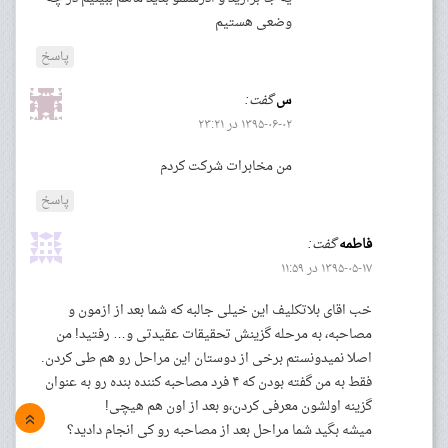
وضعی هستیم
پاسخ
س
گفت:
۱۳۹۵-۰۶-۰۲ در ۲۳:۲۱
من مخابرات شرکت کردم
پاسخ
فاطمه
گفت:
۱۳۹۵-۰۵-۱۷ در ۱۱:۵۹
خب اقای بلاتکلیف این خیلی جالبه که شما بعد از ازمون و
مصاحبه، به مرحله گزینش تحقیقات عقیدتی و… رفتید! من
اصلا نمیدونستم برخی از دوستان این مراحل رو هم طی کردن.
فقط به من گفته بودن که ۴ فرد مصاحبه کننده بنده رو به عنوان
گزینه اولشون معرفی کردن،و بعد از اون هم هیچی!
»
میشه بگید شما مراحل بعد از مصاحبه رو کی انجام دادید؟