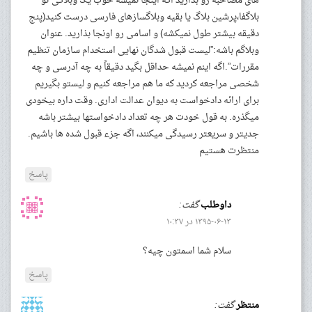
های مصاحبه رو بذارید اگه اینجا نمیشه خوب یک وبلاگی تو
بلاگفا،پرشین بلاگ یا بقیه وبلاگسازهای فارسی درست کنید(پنج
دقیقه بیشتر طول نمیکشه) و اسامی رو اونجا بذارید. عنوان
وبلاگم باشه:”لیست قبول شدگان نهایی استخدام سازمان تنظیم
مقررات”.اگه اینم نمیشه حداقل بگید دقیقاً به چه آدرسی و چه
شخصی مراجعه کردید که ما هم مراجعه کنیم و لیستو بگیریم
برای ارائه دادخواست به دیوان عدالت اداری. وقت داره بیخودی
میگذره. به قول خودت هر چه تعداد دادخواستها بیشتر باشه
جدیتر و سریعتر رسیدگی میکنند، اگه جزء قبول شده ها باشیم.
منتظرت هستیم
پاسخ
داوطلب
گفت:
۱۳۹۵-۰۶-۱۳ در ۱۰:۳۷
سلام شما اسمتون چیه؟
پاسخ
منتظر
گفت: