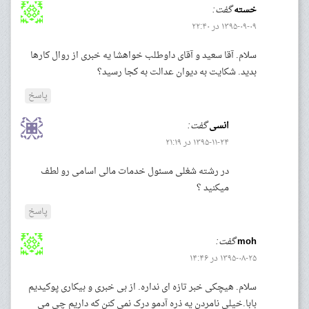
خسته
گفت:
۱۳۹۵-۰۹-۰۹ در ۲۲:۴۰
سلام. آقا سعید و آقای داوطلب خواهشا یه خبری از روال کارها
بدید. شکایت به دیوان عدالت به کجا رسید؟
پاسخ
انسی
گفت:
۱۳۹۵-۱۱-۲۴ در ۲۱:۱۹
در رشته شغلی مسئول خدمات مالی اسامی رو لطف
میکنید ؟
پاسخ
moh
گفت:
۱۳۹۵-۰۸-۲۵ در ۱۴:۴۶
سلام. هیچکی خبر تازه ای نداره. از بی خبری و بیکاری پوکیدیم
بابا.خیلی نامردن یه ذره آدمو درک نمی کنن که داریم چی می