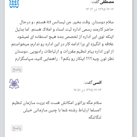
مصطفی
گفت:
۱۳۹۵-۱۲-۱۲ در ۱۴:۱۲
سلام دوستان. وقت بخیر. من لیسانس ict هستم ، و درحال
حاضر کارمند رسمی اداره ثبت اسناد و املاک هستم. اما بدلیل
اینکه توی این اداره از تخصص بنده هیچ استفاده ای نمیشود
علاقه و انگیزه ای برا ادامه کار در این اداره رو ندارم، میخواستم
از اون اداره بیام تنظیم مقررات و ارتباطات رادیویی. دوستان
نظر تون چیه؟؟؟ اینکار رو بکنم؟ . راهنمایی کنید، سپاسگزارم
پاسخ
انسی
گفت:
۱۳۹۵-۱۲-۱۴ در ۱۷:۵۱
سلام مگه براتون امکانش هست که بریت سازمان تنظیم
؟مسلما ارتباط رشته شما با چنین سازمانی خیلی
تنگاتنگه
پاسخ