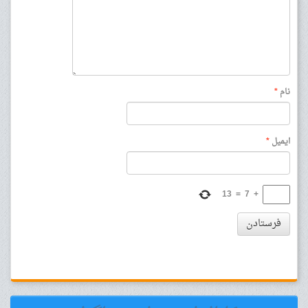
نام
*
ایمیل
*
13
=
7
+
فرستادن