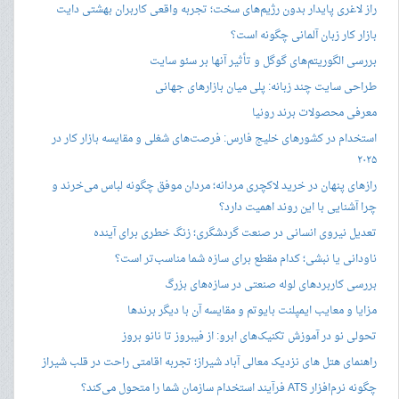
راز لاغری پایدار بدون رژیم‌های سخت؛ تجربه واقعی کاربران بهشتی دایت
بازار کار زبان آلمانی چگونه است؟
بررسی الگوریتم‌های گوگل و تأثیر آنها بر سئو سایت
طراحی سایت چند زبانه: پلی میان بازارهای جهانی
معرفی محصولات برند رونیا
استخدام در کشورهای خلیج فارس: فرصت‌های شغلی و مقایسه بازار کار در
۲۰۲۵
رازهای پنهان در خرید لاکچری مردانه؛ مردان موفق چگونه لباس می‌خرند و
چرا آشنایی با این روند اهمیت دارد؟
تعدیل نیروی انسانی در صنعت گردشگری؛ زنگ خطری برای آینده
ناودانی یا نبشی؛ کدام مقطع برای سازه شما مناسب‌تر است؟
بررسی کاربردهای لوله صنعتی در سازه‌های بزرگ
مزایا و معایب ایمپلنت بایوتم و مقایسه آن با دیگر برندها
تحولی نو در آموزش تکنیک‌های ابرو: از فیبروز تا نانو بروز
راهنمای هتل های نزدیک معالی آباد شیراز؛ تجربه اقامتی راحت در قلب شیراز
چگونه نرم‌افزار ATS فرآیند استخدام سازمان شما را متحول می‌کند؟