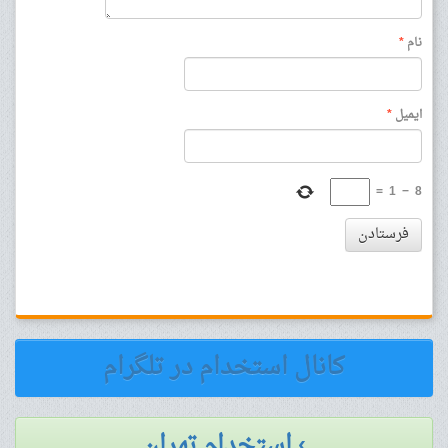
نام
*
ایمیل
*
=
1
−
8
فرستادن
کانال استخدام در تلگرام
› استخدام تهران