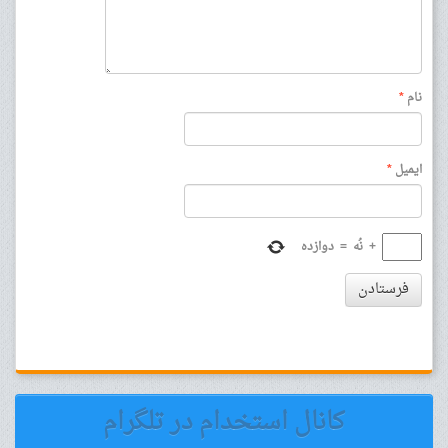
نام
*
ایمیل
*
+
نُه
=
دوازده
فرستادن
کانال استخدام در تلگرام