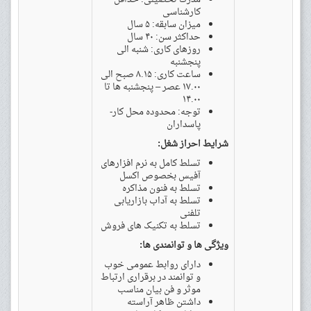
کارشناسی
میزان سابقه: ۵ سال
حداکثر سن: ۴۰ سال
روزهای کاری: شنبه الی
پنجشنبه
ساعت کاری: ۸.۱۵ صبح الی
۱۷.۰۰ عصر – پنجشنبه ها تا
۱۴.۰۰
توجه: محدوده محل کار-
پاسداران
شرایط احراز شغل:
تسلط کامل به نرم افزارهای
آفیس بخصوص اکسل
تسلط به فنون مذاکره
تسلط به آداب بازاریابی
تلفنی
تسلط به تکنیک های فروش
ویژگی‌ ها و توانمندی‌ ها:
دارای روابط عمومی خوب
و توانمند در برقراری ارتباط
موثر و فن بیان مناسب
داشتن ظاهر آراسته