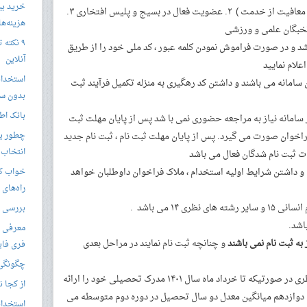
خرید بی
۱. داشتن کارت پایان خدمت (به استثنا کارت معافیت از خدمت ) ۲. عضویت فعال در بسیج و پلیس افتخاری ۳.
هزینه‌ها در
 نخبگان علمی و ورزشی
۹ نکته 
د و در صورت فراموش نمودن کلمه عبور ، کد ملی خود را از طریق
آنلاین
لام نمایید
استخدام
ن سامانه می باشند و داشتن کد رهگیری به منزله تکمیل فرآیند ثبت
بدون سا
بانک اط
ز سامانه نیاز به مراجعه حضوری نمی با شد پس از پایان مهلت ثبت
اخوان صورت می گیرد. پس از پایان مهلت ثبت نام ، ثبت نام جدید
چطور یک
انتخاب 
ت ثبت نام شدگان فعال می باشد
 و داشتن شرایط اولیه استخدام ، ملاک فراخوان داوطلبان خواهد
خواب کا
راه‌های
 ۱۴ می باشد .
بررسی ویژگی های
معرفی ب
 به ثبت نام نمی باشند
و چنانچه ثبت نام نمایند در مراحل بعدی
فری فای
چگونگی 
ثبت نام محصلین سال دوازدهم رشته های نظری در صورتیکه تا خرداد ماه سال ۱۴۰۱ مدرک تحصیلی خود را ارائه
از کجا ن
 دوازدهم میانگین معدل دو سال تحصیل در دوره دوم متوسطه می
استخدام 