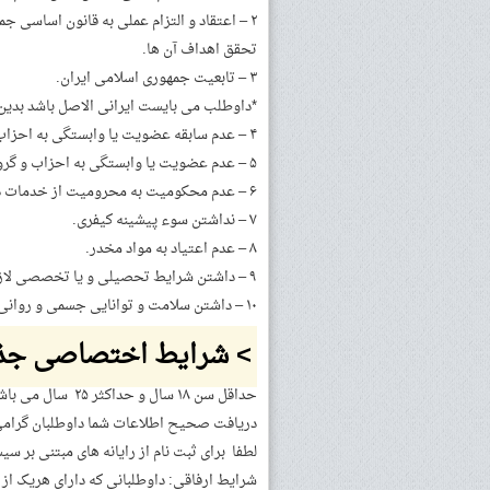
۲ – اعتقاد و التزام عملی به قانون اساسی ج
تحقق اهداف آن ها.
۳ – تابعیت جمهوری اسلامی ایران.
*داوطلب می بایست ایرانی الاصل باشد بدین م
۴ – عدم سابقه عضویت یا وابستگی به احزاب و گروههای سیاسی و معارض با نظام جمهوری اسلامی ایران.
۵ – عدم عضویت یا وابستگی به احزاب و گروههای سیاسی در زمان تقاضای استخدام.
۶ – عدم محکومیت به محرومیت از خدمات دولتی.
۷ – نداشتن سوء پیشینه کیفری.
۸ – عدم اعتیاد به مواد مخدر.
۹ – داشتن شرایط تحصیلی و یا تخصصی لازم برای خدمت مورد نظر.
۱۰ – داشتن سلامت و توانایی جسمی و روانی متناسب با خدمت مورد نظر.
> شرایط اختصاصی جذب
دریافت صحیح اطلاعات شما داوطلبان گرامی
لطفا برای ثبت نام از رایانه های مبتنی بر سی
شرایط ارفاقی: داوطلبانی که دارای هریک از