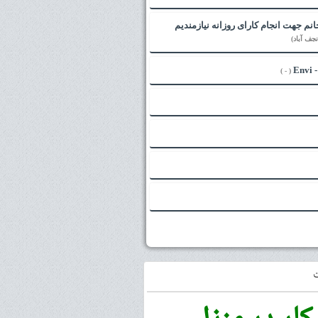
خانم جهت انجام کارای روزانه نیازمندیم
جف آباد)
( - )