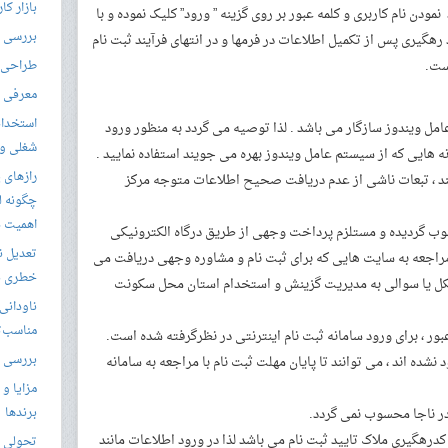
بازار کا
دن نام کاربری و کلمه عبور بر روی گزینه ” ورود” کلیک نموده و با
بررسی ال
 رهگیری پس از تکمیل اطلاعات در فرمها و در انتهای فرآیند ثبت نام
ست.
طراحی س
معرفی م
استخدام
 عامل ویندوز سازگار می باشد . لذا توصیه می گردد به منظور ورود
شغلی و مق
هایی که از سیستم عامل ویندوز بهره می جویند استفاده نمایید .
رازهای 
ند ، تبعات ناشی از عدم دریافت صحیح اطلاعات متوجه مرکز
چگونه ل
اهمیت د
حسوب گردیده و مستلزم پرداخت وجهی از طریق درگاه الکترونیکی
تعدیل ن
ز مراجعه به سایت هایی که برای ثبت نام و مشاوره وجهی دریافت می
خطری بر
شکل یا سوالی به مدیریت گزینش و استخدام استان محل سکونت
ناودانی 
مناسب‌ت
بررسی ک
نشده اند ، می توانند تا پایان مهلت ثبت نام با مراجعه به سامانه
مزایا و 
برندها
رهگیری ملاک تایید ثبت نام می باشد لذا در ورود اطلاعات مانند
تحولی نو