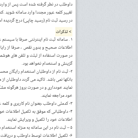
داوطلب در نظر گرفته شده است.پس از وارد نمو
تغییر کلمه عبور مجددا وارد سامانه شوید .کد
در رسید ثبت نام (رسید چاپی) درج گردیده ا
> تذکرات
۱ . سامانه ثبت نام اینترنتی صرفا با سیستم
اطلاعات صحیح و بدون نقص ، صرفا از رایانه 
در صورت استفاده از تبلت و تلفن های هوشم
گزینش و استخدام نخواهد بود.
۲- ثبت نام از داوطلبان استخدام رایگان م
بانکها نمی باشد. تاکید می گردد داوطلبان ا
نمایند خودداری و در صورت بروز هرگونه م
خود مراجعه نمایند.
۳- کدملی داوطلب ،بعنوان نام کاربری و کلمه عبور ، برای ورود سامانه ثبت نام اینترنتی در نظرگرفته شده است.
۴- داوطلبانی که موفق به تکمیل اطلاعات خود 
اطلاعات خود را تکمیل و ویرایش نمایند.
۵ – ثبت نام در این سامانه به منزله استخدام در ناجا محسوب نمی گردد.
۶- تکمیل اطلاعات توسط داوطلب و دریافت کد