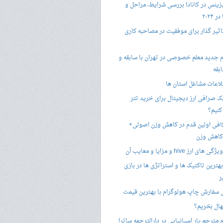
زینس در کانادا بررسی شرایط، مراحل و
 ۲۰۲۴
تاثیر گذار برای موفقیت در مصاحبه کاری
 جدید معلم خصوصی در تهران با سابقه و
بقه
لاعات مشاغل استان ها
 صرافی ارز دیجیتال برای خرید تتر
کنیم؟
فی اولین قدم در کاهش وزن اصولی+
 کاهش وزن
 ارز hive و مزایا و معایب آن
هترین تاکتیک ها و استراتژی ها در بازی
ر
سفارش چاپ هولوگرام با بهترین قیمت
هال بخریم؟
مترجم یار اسپانیایی در دارالترجمه ساترا