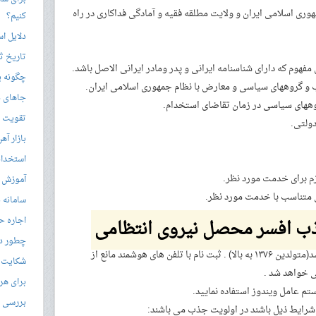
مهوری اسلامی ایران و ولایت مطلقه فقیه و آمادگی فداکاری در راه
کنیم؟
دلایل ا
تاریخ ثب
فهوم که دارای شناسنامه ایرانی و پدر ومادر ایرانی الاصل باشد.
چگونه ی
جاهای د
تقویت زب
بازار آ
استخدام
آموزش م
سامانه ن
اجاره ح
 افسر محصل نیروی انتظامی
چطور در
حداقل سن ۱۸ سال و حداکثر ۲۵ سال می باشد(متولدین ۱۳۷۶ به بالا) . ثبت نام با تلفن های هوشمند مانع از
شکایت از 
 خواهد شد .
برای هر
ستم عامل ویندوز استفاده نمایید.
بررسی با
 شرایط ذیل باشند در اولویت جذب می باشند: