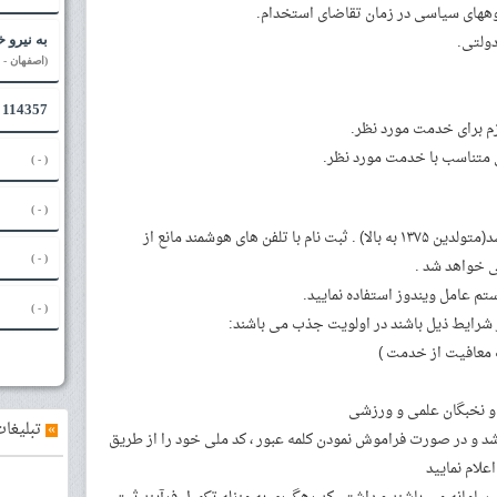
به نیرو 
(اصفهان - ن
114357 - Envi
( - )
( - )
حداقل سن ۱۸ سال و حداکثر ۲۵ سال می باشد(متولدین ۱۳۷۵ به بالا) . ثبت نام با تلفن های هوشمند مانع از
( - )
 خواهد شد .
ستم عامل ویندوز استفاده نمایید.
( - )
ز شرایط ذیل باشند در اولویت جذب می باشند:
»
تبلیغات
شد و در صورت فراموش نمودن کلمه عبور ، کد ملی خود را از طریق
لام نمایید