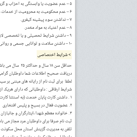
۵ – عدم عضویت یا وابستگی به احزاب و گروههای سیاسی در زمان تقاضای استخدام.
۶ – عدم محکومیت به محرومیت از خدمات دولتی.
۷ – نداشتن سوء پیشینه کیفری.
۸ – عدم اعتیاد به مواد مخدر.
۹ – داشتن شرایط تحصیلی و یا تخصصی لازم برای خدمت مورد نظر.
۱۰ – داشتن سلامت و توانایی جسمی و روانی متناسب با خدمت مورد نظر.
> شرایط اختصاصی
دریافت صحیح اطلاعات شما داوطلبان گرامی
لطفا برای ثبت نام از رایانه های مبتنی بر سی
شرایط ارفاقی : داوطلبانی که دارای هریک ا
۱ . داشتن کارت پایان خدمت (به استثنا کارت معافیت از خدمت )
۲. عضویت فعال در بسیج و پلیس افتخاری
۳. خانواده معظم شهدا ،ایثارگران و جانبازان و نخبگان علمی و ورزشی
ثبت نام صرفا برای داوطلبان مرد مجاز می با
تلفن به مدیریت گزینش استان محل سکونت اع