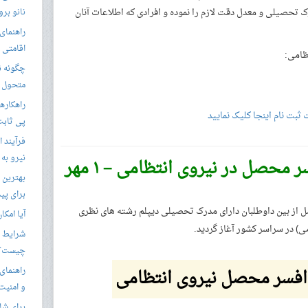
درک تحصیلی و معدل دقت لازم را نموده و افرادی که اطلاعات آنان
نانو برو
راهنمای 
اقامتی 
ظامی:
متحول م
راهکارها
ثبت نام اینجا کلیک نمایید
پی ثابت
فرآیند ا
نیرو به
شروع ثبت نام جذب افسر محصل در نیروی انتظامی – ۱ مهر
بهترین 
برای پید
 از بین داوطلبان دارای مدرک تحصیلی دیپلم رشته های نظری
آیا امکا
ی) در سراسر کشور آغاز گردید.
شرایط ا
چیست؟
فسر محصل نیروی انتظامی
راهنمای
و امنیت
برای شار