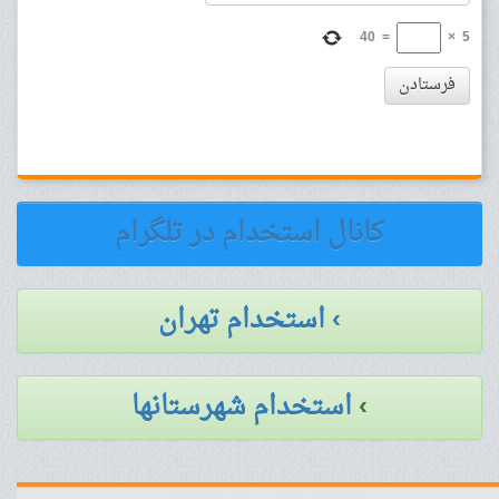
40
=
×
5
فرستادن
کانال استخدام در تلگرام
› استخدام تهران
›
استخدام شهرستانها