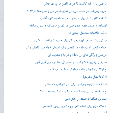
بررسی بازار کار کاشت ناخن در آلمان برای مهاجران
خرید بیزینس در کانادا بررسی شرایط، مراحل و هزینه‌ها در ۲۰۲۴
۹ نکته تاثیر گذار برای موفقیت در مصاحبه کاری آنلاین
استخدام جدید معلم خصوصی در تهران با سابقه و بدون سابقه
بانک اطلاعات مشاغل استان ها
چطور یک صرافی ارز دیجیتال برای خرید تتر انتخاب کنیم؟
خواب کافی اولین قدم در کاهش وزن اصولی+ راه‌های کاهش وزن
بررسی ویژگی های ارز hive و مزایا و معایب آن
معرفی بهترین تاکتیک ها و استراتژی ها در بازی فری فایر
چگونگی سفارش چاپ هولوگرام با بهترین قیمت
از کجا نهال بخریم؟
استخدام مترجم یار اسپانیایی در دارالترجمه ساترا
چه ارتباطی بین دوج کوین و ایلان ماسک وجود دارد؟
بهترین غذاها و رستوران های دبی
۱۰ نکته مهم برای استخدام درجه داری نیروی انتظامی