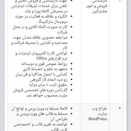
۲
کارشناس
جهت کارشناسی و فروش آنلاین و
فروش و امور
تلفنی برای خدمات تبلیغات اینترنتی
مشترکین
در محیطی کاملا پویا و شاد
انگیزه و علاقه به فعالیت در حوزه
دیجیتال مارکتینگ.
کار به صورت کاملا آنلاین و در محل
شرکت
مراجعه حضوری علاقه مندان جهت
مصاحبه و آشنایی با محیط شرکت و
کار
توانایی کار با کامپیوتر، اینترنت و
نرم افزارهای Office
روابط عمومی قوی و دوستانه
متعهد به نظم و انضباط کاری
آشنایی با اصول مذاکره و فن بیان
روحیه انجام کار گروهی
حقوق ثابت + سایر مزایا
گذراندن دوره های تخصصی فروش
مزیت محسوب خواهد شد
۳
طراح وب
کاملا مسلط به وورد پرس و توابع آن
سایت
مسلط به قالب های وورد پرسی و
WordPress
طراحی آن
توانمند به تغییر قالب و اختصاصی
کردن قالب