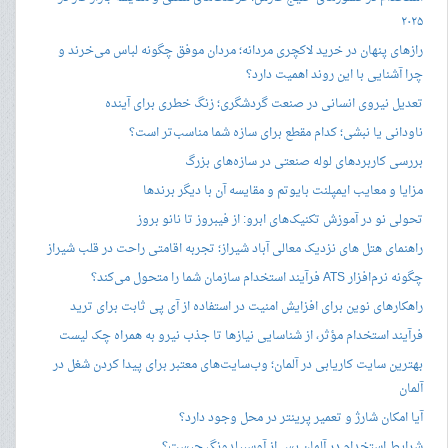
۲۰۲۵
رازهای پنهان در خرید لاکچری مردانه؛ مردان موفق چگونه لباس می‌خرند و
چرا آشنایی با این روند اهمیت دارد؟
تعدیل نیروی انسانی در صنعت گردشگری؛ زنگ خطری برای آینده
ناودانی یا نبشی؛ کدام مقطع برای سازه شما مناسب‌تر است؟
بررسی کاربردهای لوله صنعتی در سازه‌های بزرگ
مزایا و معایب ایمپلنت بایوتم و مقایسه آن با دیگر برندها
تحولی نو در آموزش تکنیک‌های ابرو: از فیبروز تا نانو بروز
راهنمای هتل های نزدیک معالی آباد شیراز؛ تجربه اقامتی راحت در قلب شیراز
چگونه نرم‌افزار ATS فرآیند استخدام سازمان شما را متحول می‌کند؟
راهکارهای نوین برای افزایش امنیت در استفاده از آی پی ثابت برای ترید
فرآیند استخدام مؤثر، از شناسایی نیازها تا جذب نیرو به همراه چک لیست
بهترین سایت کاریابی در آلمان؛ وب‌سایت‌های معتبر برای پیدا کردن شغل در
آلمان
آیا امکان شارژ و تعمیر پرینتر در محل وجود دارد؟
شرایط استخدام در آلمان پس از آوسبیلدونگ چیست؟