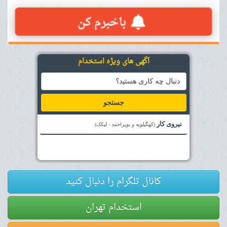
آگهی های ویژه استخدام
جستجو
نیروی کار
(کهگیلویه و بویراحمد - لیکک)
کانال تلگرام را دنبال کنید
استخدام تهران