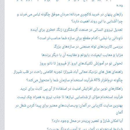
۲۰۲۵
رازهای پنهان در خرید لاکچری مردانه؛ مردان موفق چگونه لباس می‌خرند و
چرا آشنایی با این روند اهمیت دارد؟
تعدیل نیروی انسانی در صنعت گردشگری؛ زنگ خطری برای آینده
ناودانی یا نبشی؛ کدام مقطع برای سازه شما مناسب‌تر است؟
بررسی کاربردهای لوله صنعتی در سازه‌های بزرگ
مزایا و معایب ایمپلنت بایوتم و مقایسه آن با دیگر برندها
تحولی نو در آموزش تکنیک‌های ابرو: از فیبروز تا نانو بروز
راهنمای هتل های نزدیک معالی آباد شیراز؛ تجربه اقامتی راحت در قلب شیراز
چگونه نرم‌افزار ATS فرآیند استخدام سازمان شما را متحول می‌کند؟
راهکارهای نوین برای افزایش امنیت در استفاده از آی پی ثابت برای ترید
فرآیند استخدام مؤثر، از شناسایی نیازها تا جذب نیرو به همراه چک لیست
بهترین سایت کاریابی در آلمان؛ وب‌سایت‌های معتبر برای پیدا کردن شغل در
آلمان
آیا امکان شارژ و تعمیر پرینتر در محل وجود دارد؟
شرایط استخدام در آلمان پس از آوسبیلدونگ چیست؟