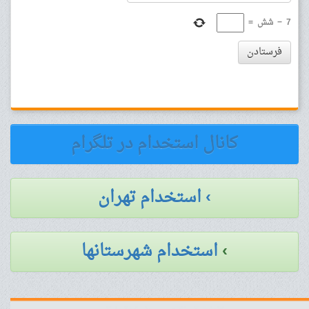
7
−
شش
=
فرستادن
کانال استخدام در تلگرام
› استخدام تهران
›
استخدام شهرستانها