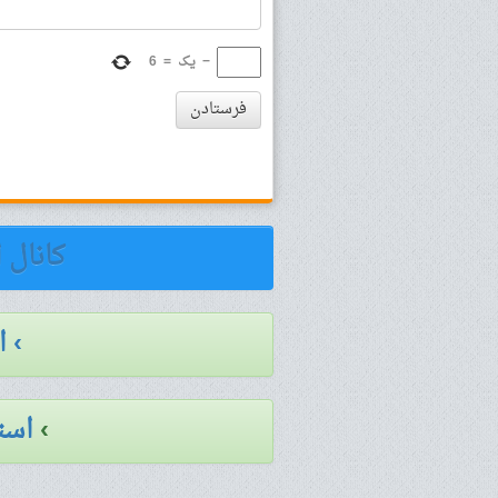
−
یک
=
6
فرستادن
کانال 
› 
›
است