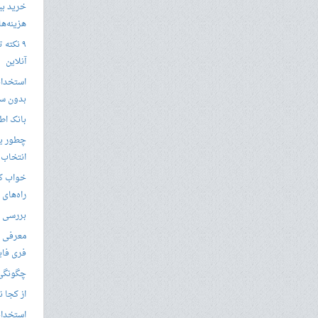
خرید بی
هزینه‌ها در
۹ نکته 
آنلاین
استخدام
بدون سا
بانک اط
چطور یک
انتخاب 
خواب کا
راه‌های
بررسی ویژگی های
معرفی ب
فری فای
چگونگی 
از کجا ن
استخدام 