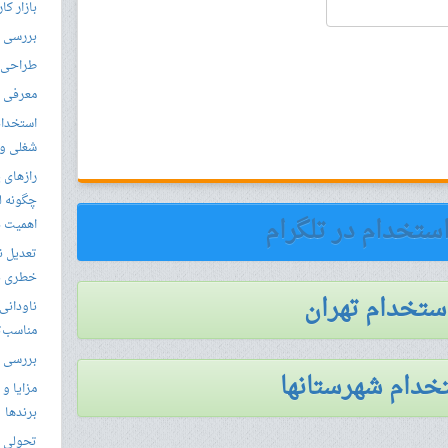
بازار کا
بررسی ال
طراحی س
معرفی م
استخدام
شغلی و مق
رازهای 
چگونه ل
استخدام در تلگرام
اهمیت د
تعدیل ن
خطری بر
استخدام تهران
ناودانی 
مناسب‌ت
بررسی ک
خدام شهرستانها
مزایا و 
برندها
تحولی نو