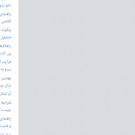
نانو برو
راهنمای 
اقامتی 
متحول م
راهکارها
پی ثابت
فرآیند ا
نیرو به
بهترین 
برای پید
آیا امکا
شرایط ا
چیست؟
راهنمای
و امنیت
برای شار