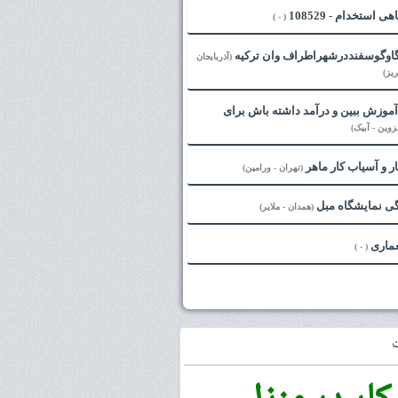
ی استخدام - 108529
( - )
گاوگوسفنددرشهراطراف وان ترکیه
(آذربایجان
یز)
آموزش ببین و درآمد داشته باش برای
زوین - آبیک)
ر و آسیاب کار ماهر
(تهران - ورامین)
ی نمایشگاه مبل
(همدان - ملایر)
عماری
( - )