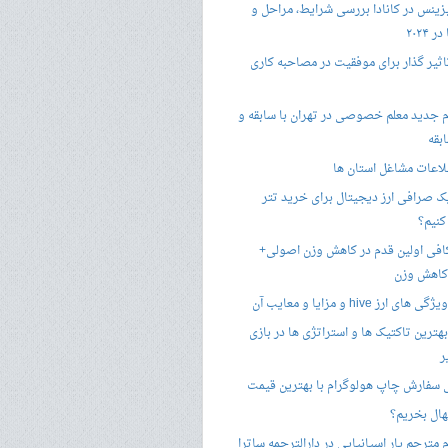
زینس در کانادا بررسی شرایط، مراحل و
 ۲۰۲۴
تاثیر گذار برای موفقیت در مصاحبه کاری
 جدید معلم خصوصی در تهران با سابقه و
بقه
لاعات مشاغل استان ها
 صرافی ارز دیجیتال برای خرید تتر
کنیم؟
فی اولین قدم در کاهش وزن اصولی+
 کاهش وزن
 ارز hive و مزایا و معایب آن
هترین تاکتیک ها و استراتژی ها در بازی
ر
سفارش چاپ هولوگرام با بهترین قیمت
هال بخریم؟
مترجم یار اسپانیایی در دارالترجمه ساترا