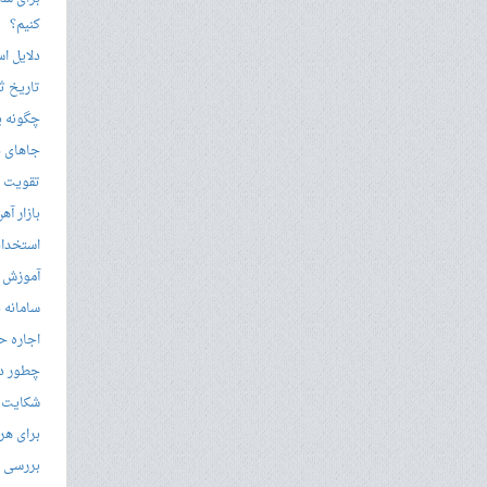
کنیم؟
دلایل ا
تاریخ ثب
چگونه ی
جاهای د
تقویت زب
بازار آ
استخدام
آموزش م
سامانه ن
اجاره ح
چطور در
شکایت از 
برای هر
بررسی با