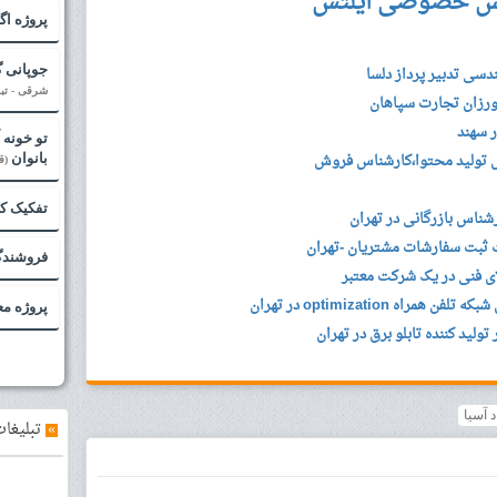
س خصوصی آیلتس
پروژه اگاه
جوپانی 
شرقی - تبر
ورزان تجارت سپاهان
 سهند
تو خونه 
بانوان
(ق
تفکیک کا
شناس بازرگانی در تهران
ثبت سفارشات مشتریان -تهران
فروشندگ
ای فنی در یک شرکت معتبر
ه optimization در تهران
پروژه م
لید کننده تابلو برق در تهران
 آسیا
»
تبلیغات