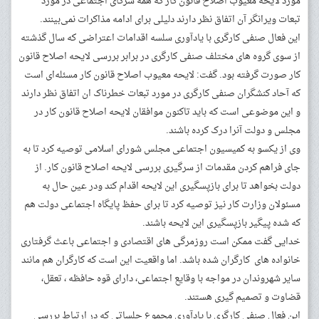
مورد لایحه معیوب اصلاح قانون کار که همه شرکای اجتماعی در مورد
تبعات ویرانگر آن اتفاق نظر دارند دلیلی برای ادامه مذاکرات نمی‌بینند.
این فعال صنفی کارگری با یادآوری سلسه اقدامات اعتراضی که سال گذشته
از سوی گروه های مختلف صنفی کارگری در برابر بررسی لایحه اصلاح قانون
کار صورت گرفته بود. گفت: لایحه معیوب اصلاح قانون کار مسئله‌ای است
که آحاد کنشگران صنفی کارگری در مورد تبعات خطرناک ان اتفاق نظر دارند
و این موضوعی است که باید تاکنون موافقان لایحه اصلاح قانون کار در
مجلس و دولت آنرا درک کرده‌ باشند.
وی از یکسو به کمیسیون اجتماعی مجلس شورای اسلامی توصیه کرد تا به
جای فراهم کردن مقدمات از سرگیری بررسی لایحه اصلاح قانون کار. از
دولت بخواهد تا برای بازپسگیری این لایحه اقدام کند ودر عین حال به
مسئولان وزارت کار نیز توصیه کرد تا برای حفظ پایگاه اجتماعی دولت هم
که شده پیگیر بازپسگیری این لایحه باشند.
خدایی گفت ممکن است روزمرگی های اقتصادی و اجتماعی باعث گرفتاری
خانواده های کارگران شده باشد. اما واقعیت این است که کارگران هم مانند
سایر شهروندان در مواجه با وقایع اجتماعی، دارای قوه حافظه ، تعقل،
قضاوت و تصمیم گیری هستند.
این فعال صنفی کارگری با یادآوری مجموع جلساتی که در ارتباط بررسی