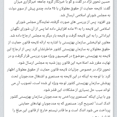
حسین نحوی نژاد در گفت و گو با خبرنگار گروه جامعه خبرگزاری میزان
گفت: لایحه حمایت از حقوق معلولان با ۲۵ ماده، چندی پیش از سوی دولت
به مجلس شورای اسلامی ارسال شد.
وی افزود: پس از بررسی های صورت گرفته، نمایندگان مجلس شورای
اسلامی این لایحه را به ۳۱ ماده افزایش داده اما پس از آن، شورای نگهبان
ایراداتی را به این لایحه گرفت و لایحه بار دیگر به مجلس ارجاع داده شد.
معاون توانبخشی سازمان بهزیستی با اشاره به ارائه لایحه قانون حمایت از
حقوق معلولان به سازمان بهزیستی کشور خاطرنشان کرد: پس از ارجاع این
لایحه به بهزیستی، موضوع در کمیسیون ویژه مورد بررسی قرار گرفت و در
نهایت مقرر شد اصلاحیه این قانون روز شنبه به مجلس ارسال شود.
نحوی نژاد در خصوص جزئیات لایحه قانون حمایت از حقوق معلولان اظهار
کرد: با توجه به اینکه در این لایحه به مستمری و اشتغال مددجویان تحت
پوشش سازمان بهزیستی کشور توجه ویژه ای شده است، تصویب آن می
تواند سبب حل بسیاری از مشکلات این قشر شود.
وی با بیان اینکه “مستمری پرداختی به مددجویان سازمان بهزیستی کشور
اندک است” تصریح کرد: مستمری که به مددجویان نهادهای حمایتی
پرداخت می شود اندک است و ما قادر نیستم خارج از قانون این مبلغ را