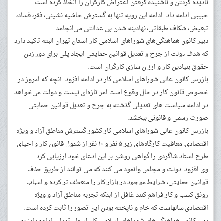
نادیده گرفتن و ناشنیده گرفتن اعتراض کارگران را اتخاذ کرده است.
حبیبی ادامه داد: ادامه این رویه تنها به گسترش حاشیه نشینی، فقر، فساد،
تبعیض، شکاف طبقاتی، نهادینه شدن بی عدالتی می‌انجامد.
دبیر کانون هماهنگی‌های شوراهای اسلامی کار استان تهران البته تاکید دارد
که هدف دولت از جرح و تعدیل قوانین حمایتی ایجاد پلی برای دور زدن
حقوق بنیادین کار و ارزان سازی کارگران است.
بازرس کانون عالی شوراهای اسلامی کار در ادامه افزود: آنچه که امروز در
خصوص قانون کار در حال وقوع است امر تازه‌ای نیست و دولت می‌خواهد
در ادامه سیاست های تعدیلی گذشته به جرح و تعدیل قوانین حمایتی
صورت رسمی و قانونی ببخشد.
بازرس کانون عالی شوراهای اسلامی کار کشور گسترش مناطق آزاد و ویژه
اقتصادی، معافیت کارگاه‌های زیر ۵ نفر و ۱۰ نفر از شمول قانون کار و احیای
طرح استاد شاگردی را گواهی روشن بر این ادعای خود ارزیابی کرد.
وی افزود: دولت و مجلس وانمود می کنند که می توانند از طریق حذف
قوانین حمایتی، شرایط موجود در بازار کار را منعطف تر کرده و اسباب
رونق کسب و کار فراهم کنند غافل از اینکه تجربه مناطق آزاد و ویژه
اقتصادی سالهاست که خام و ناپخته بودن این تصور را ثابت کرده است.
دبیر کانون هماهنگی‌های شوراهای اسلامی کار استان تهران ادامه داد: به