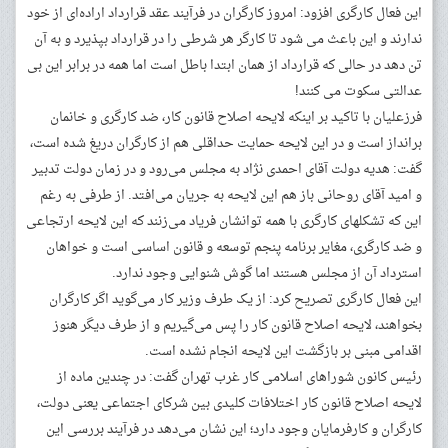
این فعال کارگری افزود: امروز کارگران در فرآیند عقد قرارداد اراده‌ای از خود
ندارند و این باعث می شود تا کارگر هر شرطی را در قرارداد بپذیرد و به آن
تن دهد در حالی که قرارداد از همان ابتدا باطل است اما همه در برابر این بی
عدالتی سکوت می کنند!
فرزعلیان با تاکید بر اینکه لایحه اصلاح قانون کار، ضد کارگری و خانمان
برانداز است و در این لایحه حمایت حداقلی هم از کارگران دریغ شده است،
گفت: هدیه دولت آقای احمدی نژاد به مجلس می‌رود و در زمان دولت تدبیر
و امید آقای روحانی باز هم این لایحه به جریان می‌افتد. از طرفی به رغم
این که تشکلهای کارگری با همه توانشان فریاد می‌زنند که این لایحه‌ ارتجاعی
و ضد کارگری، مغایر برنامه پنجم توسعه و قانون اساسی است و خواهان
استرداد آن از مجلس هستند اما گوش شنوایی وجود ندارد.
این فعال کارگری تصریح کرد: از یک طرف وزیر کار می‌گوید اگر کارگران
بخواهند، لایحه اصلاح قانون کار را پس می‌گیریم و از طرف دیگر هنوز
اقدامی مبنی بر بازگشت این لایحه انجام نشده است.
رئیس کانون شوراهای اسلامی کار غرب تهران گفت: در چندین ماده از
لایحه اصلاح قانون کار اختلافات کلیدی بین شرکای اجتماعی یعنی دولت،
کارگران و کارفرمایان وجود دارد؛ این نشان می‌دهد در فرآیند بررسی این