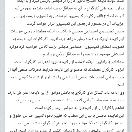
است دولت لایحه اصلاح قانون کار را از مجلس بازپس گیرد و یا اینکه
موارد اعتراضی کارگران بر آن به حداقل برسد، ادامه داد: در صورتی که
کلیات اصلاح قانون کار در کمیسیون اجتماعی به تصویب برسد، بررسی
جزییات آن در دستور کار بعدی این کمیسیون قرار خواهد گرفت.
رییس کمیسیون اجتماعی مجلس با تاکید بر اینکه مطمئنا بررسی جزییات
این لایحه نزدیک به ۴ ماه زمان خواهد برد، افزود: اگر کلیات این لایحه به
تصویب اعضای کمیسیون اجتماعی مجلس برسد تلاش خواهیم کرد موارد
اختلافی موجود در لایحه را به حداقل ممکن برسانیم.
خدادادی با یادآوری اینکه ۷ ماده این لایحه مورد اعتراض کارگران است،
افزود: کارگران معتقدند که محتوای این لایحه شرایط تحرکات صنفی آنها از
جمله برپایی اجتماعات صنفی اعتراضی را دشوارتر از شرایط کنونی کرده
است.
وی ادامه داد: تشکل های کارگری به بخش موادی از این لایحه اعتراض دارند
و معتقدند سه جانبه گرایی لایحه رعایت نشده و دولت بدون رسیدن به
تفاهم با کارگران این لایحه را به مجلس ارسال کرده است.
این نماینده مجلس با بیان این مطلب که تغییر نحوه تعیین حداقل حقوق و
دستمزد کارگران از دیگر موارد مورد اعتراض کارگران به شمار می‌آید،
افزود: تورم در جامعه و شرایط اقتصادی کشور از جمله مواردی است که در