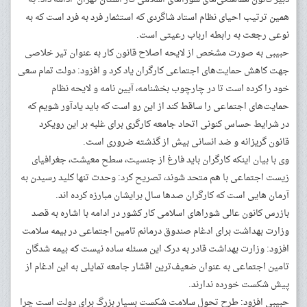
همین ترتیب احیای نظام استاد شاگردی که استثمار فرد به فرد است که به
نوعی رجعت به رابطه ارباب رعیتی است.
حبیبی به صورت مشخص از لایحه اصلاح قانون کار به عنوان تیر خلاصی
جهت کاهش حمایت‌های اجتماعی کارگران یاد کرد و افزود: دولت تمام سعی
خود را کرده است تا در چارچوب بخشنامه، آیین نامه و لایحه نظام
حمایت‌های اجتماعی را ساقط کند از این رو است که باید یادآور شویم که
در شرایط حساس کنونی اتحاد جامعه کارگری برای غلبه بر این رویکرد
قانون گریزانه و ضد انسانی بیش از گذشته ضروری است.
وی با بیان اینکه کارگران باید فارغ از جنسیت، سطح معیشت، جغرافیای
زیست اجتماعی با هم متحد شوند، تصریح کرد: وحدت تنها کلید رسیدن به
آرمان هایی است که کارگران صدها سال برایشان مبارزه کرده اند.
بازرس کانون عالی شوراهای اسلامی کار کشور در ادامه با اشاره به قصد
وزارت بهداشت برای ادغام صندوق درمانم تامین اجتماعی در بیمه سلامت
افزود: وزارت بهداشت قادر به درک این مسئله ساده نیست که بیمه شدگان
تامین اجتماعی به عنوان ضعیف‌ترین اقشار جامعه تمایلی به این ادغام از
پیش شکست خورده ندارند.
حبیبی افزود: طرح تحول سلامت شکست بسیار بزرگ برای دولت است چرا