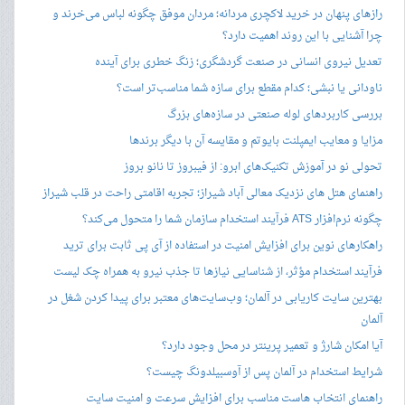
رازهای پنهان در خرید لاکچری مردانه؛ مردان موفق چگونه لباس می‌خرند و
چرا آشنایی با این روند اهمیت دارد؟
تعدیل نیروی انسانی در صنعت گردشگری؛ زنگ خطری برای آینده
ناودانی یا نبشی؛ کدام مقطع برای سازه شما مناسب‌تر است؟
بررسی کاربردهای لوله صنعتی در سازه‌های بزرگ
مزایا و معایب ایمپلنت بایوتم و مقایسه آن با دیگر برندها
تحولی نو در آموزش تکنیک‌های ابرو: از فیبروز تا نانو بروز
راهنمای هتل های نزدیک معالی آباد شیراز؛ تجربه اقامتی راحت در قلب شیراز
چگونه نرم‌افزار ATS فرآیند استخدام سازمان شما را متحول می‌کند؟
راهکارهای نوین برای افزایش امنیت در استفاده از آی پی ثابت برای ترید
فرآیند استخدام مؤثر، از شناسایی نیازها تا جذب نیرو به همراه چک لیست
بهترین سایت کاریابی در آلمان؛ وب‌سایت‌های معتبر برای پیدا کردن شغل در
آلمان
آیا امکان شارژ و تعمیر پرینتر در محل وجود دارد؟
شرایط استخدام در آلمان پس از آوسبیلدونگ چیست؟
راهنمای انتخاب هاست مناسب برای افزایش سرعت و امنیت سایت