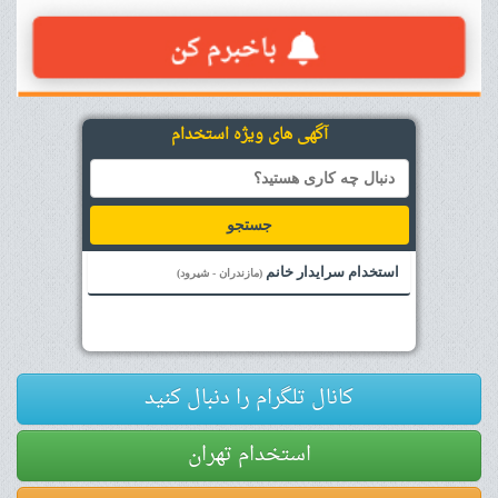
آگهی های ویژه استخدام
جستجو
استخدام سرایدار خانم
(مازندران - شیرود)
کانال تلگرام را دنبال کنید
استخدام تهران