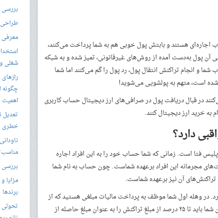
بررسی ال
طراحی س
معرفی م
ساب اجاره‌ای هستند و بابتش پول خوبی هم به شما پرداخت می‌کنند،
استخدام
آن پول به‌دست آمده از روش‌های غیرقانونی، تمیز شده و به شبکه
شغلی و مق
ب شما و انجام تراکنش انتقال پول، رد پول را گم می‌کنند اما شما
رازهای 
شده است، متهم به پولشویی می‌شوید!
چگونه ل
ی‌کنند در قبال دریافت پول در صرافی‌های ارز دیجیتال حساب کاربری
اهمیت د
م به خرید ارز دیجیتال کنند.
تعدیل ن
خطری بر
قبی دارد؟
ناودانی 
مناسب‌ت
پلیس فتا است. زمانی که شما حساب خود را به این افراد اجاره
ت‌های مجرمانه این افراد برعهده شماست. چون حساب به نام شما
بررسی ک
راکنش‌های آن نیز برعهده شماست.
مزایا و 
برندها
. در وهله اول شما موظف به پرداخت مالیات مبلغی هستید که از
تحولی نو
طریق حساب شما جابه‌جا شده است. همچنین شما باید تا ۲۵ درصد از مبلغ تراکنش را به عنوان مبلغ حاصله از