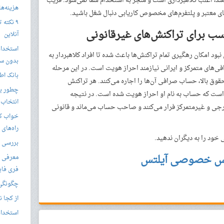
هند، اغلب کلاهبرداری است و منجر به استخدام شما نمی‌شود. فریب
هزینه‌ها در
ای معتبر و پلتفرم‌های مخصوص کاریابی دنبال شغل باشید.
۹ نکته 
سب برای تراکنش‌های غیرقانونی
آنلاین
استخدام
ود امکان رهگیری تمام تراکنش‌ها باعث شده تا افراد کلاهبردار به
بدون سا
رافی‌های متمرکز و ایرانی نیازمند احراز هویت است. در این مرحله
بانک اط
حقوق بالا، حساب صرافی آن‌ها را اجاره می‌کنند. هر تراکنش
چطور یک
 است که حساب به نام او احراز هویت شده است. در نتیجه
انتخاب 
خارجی و غیرمتمرکز فرار می‌کنند و صاحب حساب می‌ماند و قانونی
خواب کا
راه‌های
ود را به دیگران ندهید.
بررسی ویژگی های
س خصوصی آیلتس
معرفی ب
فری فای
چگونگی 
از کجا ن
استخدام 