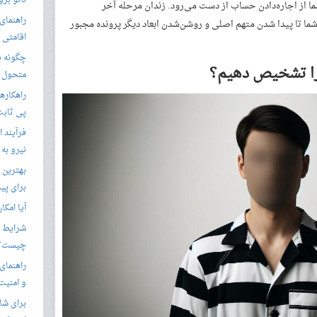
نانو برو
ا از اجاره‌دادن حساب از دست می‌رود. زندان مرحله آخر
راهنمای 
 تا پیدا شدن متهم اصلی و روشن‌شدن ابعاد دیگر پرونده مجبور
اقامتی 
 را تشخیص دهیم؟
متحول م
راهکارها
پی ثابت
فرآیند ا
نیرو به
بهترین 
برای پید
آیا امکا
شرایط ا
چیست؟
راهنمای
و امنیت
برای شار