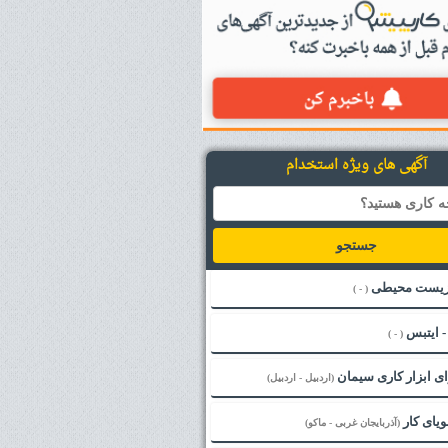
آگهی های ویژه استخدام
جستجو
زیست محیطی
( - )
( - )
ای ابزار کاری سیمان
(اردبیل - اردبیل)
ویای کار
(آذربایجان غربی - ماکو)