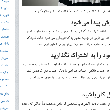
کنیم؟
دلایل ا
فی را دنبال می‌کنید، ترجیحاً نکات زیر را در نظر بگیرید.
تاریخ ثب
وش پیدا می‌شود
چگونه ی
جاهای د
 از خانه، تنها با یک گوشی و یک آموزش یک یا چندهفته‌ای درآمدی
تقویت زب
که این آگهی در نهایت منجر به کلاهبرداری می‌شود. دقت کنید که
اجاره حساب صرافی تنها یک روش برای کلاهبرداری است.
بازار آ
استخدام
د را به اشتراک نگذارید
آموزش م
و رمزهای حساب خود را به اشتراک بگذارید. با هر دلیل و صحبتی،
سامانه ن
گری به حساب بانکی، حساب صرافی یا دیگر حساب‌های شخصی شما
اجاره ح
نش غیرقانونی نیز عواقب سختی دارد. پس با هیچ عذری اجازه
چطور در
شکایت از 
 کار باشید
برای هر
بررسی با
ای معتبر بروید. آگهی‌های شخصی کاریابی، مخصوصاً زمانی که وعده
خرید بی