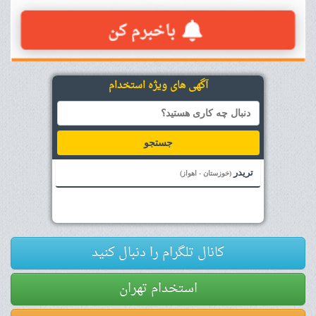
آگهی های ویژه استخدام
جستجو
تریدر
(خوزستان - اهواز)
کانال تلگرام را دنبال کنید
استخدام تهران