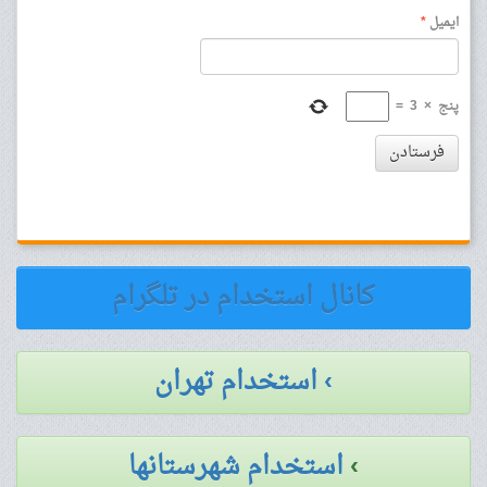
ایمیل
*
پنج
×
3
=
فرستادن
کانال استخدام در تلگرام
› استخدام تهران
›
استخدام شهرستانها