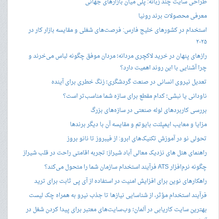
طراحی سایت چند زبانه: پلی میان بازارهای جهانی
معرفی محصولات برند رونیا
استخدام در کشورهای خلیج فارس: فرصت‌های شغلی و مقایسه بازار کار در
۲۰۲۵
رازهای پنهان در خرید لاکچری مردانه؛ مردان موفق چگونه لباس می‌خرند و
چرا آشنایی با این روند اهمیت دارد؟
تعدیل نیروی انسانی در صنعت گردشگری؛ زنگ خطری برای آینده
ناودانی یا نبشی؛ کدام مقطع برای سازه شما مناسب‌تر است؟
بررسی کاربردهای لوله صنعتی در سازه‌های بزرگ
مزایا و معایب ایمپلنت بایوتم و مقایسه آن با دیگر برندها
تحولی نو در آموزش تکنیک‌های ابرو: از فیبروز تا نانو بروز
راهنمای هتل های نزدیک معالی آباد شیراز؛ تجربه اقامتی راحت در قلب شیراز
چگونه نرم‌افزار ATS فرآیند استخدام سازمان شما را متحول می‌کند؟
راهکارهای نوین برای افزایش امنیت در استفاده از آی پی ثابت برای ترید
فرآیند استخدام مؤثر، از شناسایی نیازها تا جذب نیرو به همراه چک لیست
بهترین سایت کاریابی در آلمان؛ وب‌سایت‌های معتبر برای پیدا کردن شغل در