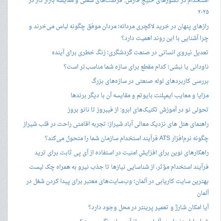
استخدام در کشورهای خلیج فارس: فرصت‌های شغلی و مقایسه بازار کار در
۲۰۲۵
رازهای پنهان در خرید لاکچری مردانه؛ مردان موفق چگونه لباس می‌خرند و
چرا آشنایی با این روند اهمیت دارد؟
تعدیل نیروی انسانی در صنعت گردشگری؛ زنگ خطری برای آینده
ناودانی یا نبشی؛ کدام مقطع برای سازه شما مناسب‌تر است؟
بررسی کاربردهای لوله صنعتی در سازه‌های بزرگ
مزایا و معایب ایمپلنت بایوتم و مقایسه آن با دیگر برندها
تحولی نو در آموزش تکنیک‌های ابرو: از فیبروز تا نانو بروز
راهنمای هتل های نزدیک معالی آباد شیراز؛ تجربه اقامتی راحت در قلب شیراز
چگونه نرم‌افزار ATS فرآیند استخدام سازمان شما را متحول می‌کند؟
راهکارهای نوین برای افزایش امنیت در استفاده از آی پی ثابت برای ترید
فرآیند استخدام مؤثر، از شناسایی نیازها تا جذب نیرو به همراه چک لیست
بهترین سایت کاریابی در آلمان؛ وب‌سایت‌های معتبر برای پیدا کردن شغل در
آلمان
آیا امکان شارژ و تعمیر پرینتر در محل وجود دارد؟