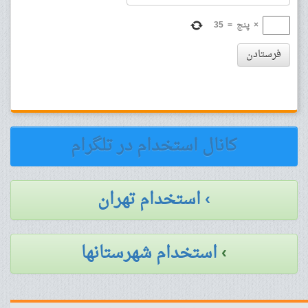
×
پنج
=
35
فرستادن
کانال استخدام در تلگرام
› استخدام تهران
›
استخدام شهرستانها