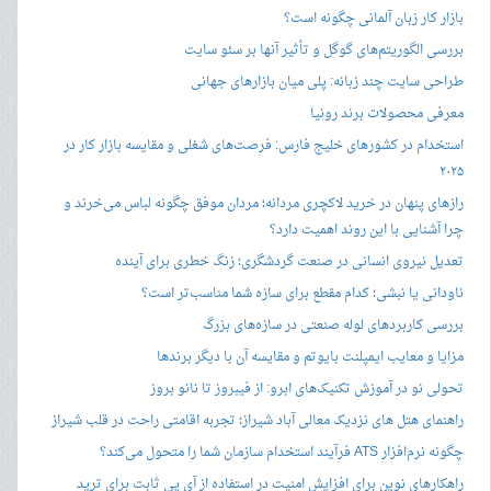
بازار کار زبان آلمانی چگونه است؟
بررسی الگوریتم‌های گوگل و تأثیر آنها بر سئو سایت
طراحی سایت چند زبانه: پلی میان بازارهای جهانی
معرفی محصولات برند رونیا
استخدام در کشورهای خلیج فارس: فرصت‌های شغلی و مقایسه بازار کار در
۲۰۲۵
رازهای پنهان در خرید لاکچری مردانه؛ مردان موفق چگونه لباس می‌خرند و
چرا آشنایی با این روند اهمیت دارد؟
تعدیل نیروی انسانی در صنعت گردشگری؛ زنگ خطری برای آینده
ناودانی یا نبشی؛ کدام مقطع برای سازه شما مناسب‌تر است؟
بررسی کاربردهای لوله صنعتی در سازه‌های بزرگ
مزایا و معایب ایمپلنت بایوتم و مقایسه آن با دیگر برندها
تحولی نو در آموزش تکنیک‌های ابرو: از فیبروز تا نانو بروز
راهنمای هتل های نزدیک معالی آباد شیراز؛ تجربه اقامتی راحت در قلب شیراز
چگونه نرم‌افزار ATS فرآیند استخدام سازمان شما را متحول می‌کند؟
راهکارهای نوین برای افزایش امنیت در استفاده از آی پی ثابت برای ترید