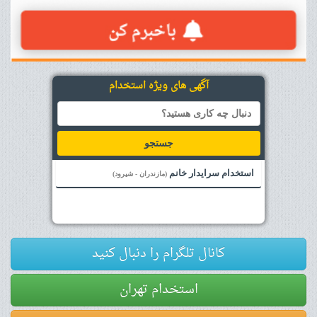
آگهی های ویژه استخدام
جستجو
استخدام سرایدار خانم
(مازندران - شیرود)
کانال تلگرام را دنبال کنید
استخدام تهران