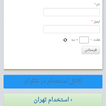
نام
*
ایمیل
*
هشت
−
=
سه
فرستادن
کانال استخدام در تلگرام
› استخدام تهران