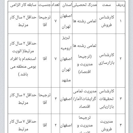
ردیف
سمت
مدرک تحصیلی
استان
تعداد
جنسیت
سابقه کار الزامی
اصفهان
کارشناس
ترجیحا
حداقل ۲ سال کار
۱
تمامی رشته ها
۷
فروش
آقا
مرتبط
تهران
تبریز
حداقل ۲ سال کار
تمامی رشته ها
ارومیه
مرتبط( الویت
کارشناس
(ترجیحا
۲
اصفهان
۷
آقا
استخدام با افراد
بازارسازی
مدیریت و
بومی منطقه می
تهران
اقتصاد)
باشد
.
)
مشهد
کارشناس
مدیریت تمامی
ترجیحا
حداقل ۲ سال کار
۳
تحقیقات
گرایشات/آمار/
اصفهان
۳
آقا
مرتبط
بازاریابی
اقتصاد
ترجیحا
مدیریت
حداقل ۷ سال کار
۴
مدیریت و
اصفهان
۲
آقا
فروش
مرتبط