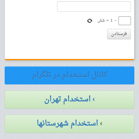
−
1
=
شش
فرستادن
کانال استخدام در تلگرام
› استخدام تهران
›
استخدام شهرستانها