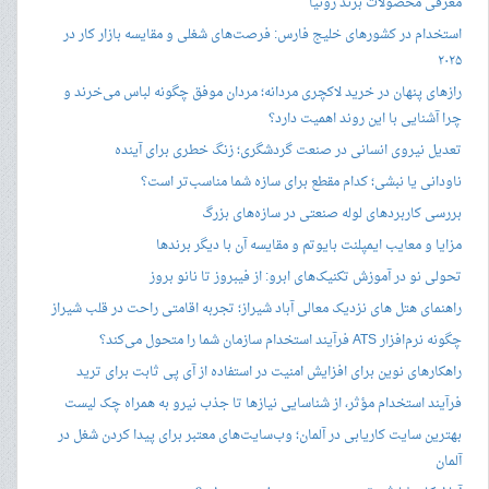
معرفی محصولات برند رونیا
استخدام در کشورهای خلیج فارس: فرصت‌های شغلی و مقایسه بازار کار در
۲۰۲۵
رازهای پنهان در خرید لاکچری مردانه؛ مردان موفق چگونه لباس می‌خرند و
چرا آشنایی با این روند اهمیت دارد؟
تعدیل نیروی انسانی در صنعت گردشگری؛ زنگ خطری برای آینده
ناودانی یا نبشی؛ کدام مقطع برای سازه شما مناسب‌تر است؟
بررسی کاربردهای لوله صنعتی در سازه‌های بزرگ
مزایا و معایب ایمپلنت بایوتم و مقایسه آن با دیگر برندها
تحولی نو در آموزش تکنیک‌های ابرو: از فیبروز تا نانو بروز
راهنمای هتل های نزدیک معالی آباد شیراز؛ تجربه اقامتی راحت در قلب شیراز
چگونه نرم‌افزار ATS فرآیند استخدام سازمان شما را متحول می‌کند؟
راهکارهای نوین برای افزایش امنیت در استفاده از آی پی ثابت برای ترید
فرآیند استخدام مؤثر، از شناسایی نیازها تا جذب نیرو به همراه چک لیست
بهترین سایت کاریابی در آلمان؛ وب‌سایت‌های معتبر برای پیدا کردن شغل در
آلمان