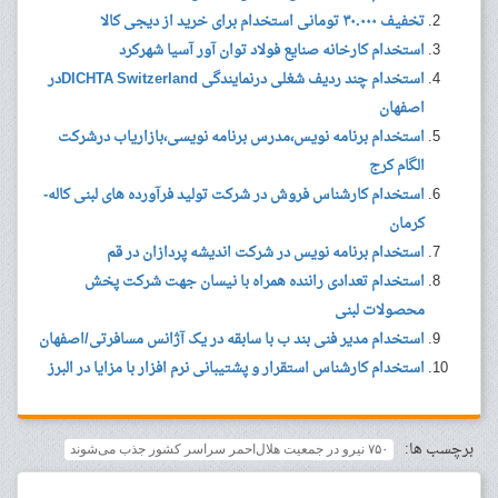
تخفیف ۳۰.۰۰۰ تومانی استخدام برای خرید از دیجی کالا
استخدام کارخانه صنایع فولاد توان آور آسیا شهرکرد
استخدام چند ردیف شغلی درنمایندگی DICHTA Switzerlandدر
اصفهان
استخدام برنامه نویس،مدرس برنامه نویسی،بازاریاب درشرکت
الگام کرج
استخدام کارشناس فروش در شرکت تولید فرآورده های لبنی کاله-
کرمان
استخدام برنامه نویس در شرکت اندیشه پردازان در قم
استخدام تعدادی راننده همراه با نیسان جهت شرکت پخش
محصولات لبنی
استخدام مدیر فنی بند ب با سابقه در یک آژانس مسافرتی/اصفهان
استخدام کارشناس استقرار و پشتیبانی نرم افزار با مزایا در البرز
برچسب ها:
۷۵۰ نیرو در جمعیت هلال‌احمر سراسر کشور جذب می‌شوند