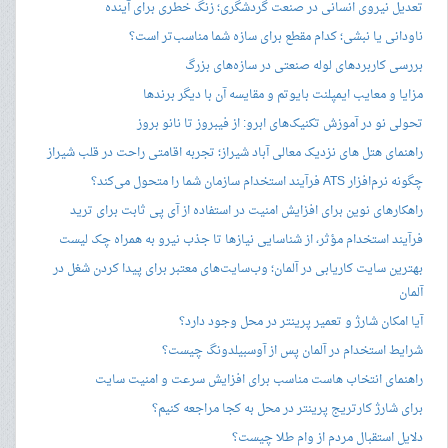
تعدیل نیروی انسانی در صنعت گردشگری؛ زنگ خطری برای آینده
ناودانی یا نبشی؛ کدام مقطع برای سازه شما مناسب‌تر است؟
بررسی کاربردهای لوله صنعتی در سازه‌های بزرگ
مزایا و معایب ایمپلنت بایوتم و مقایسه آن با دیگر برندها
تحولی نو در آموزش تکنیک‌های ابرو: از فیبروز تا نانو بروز
راهنمای هتل های نزدیک معالی آباد شیراز؛ تجربه اقامتی راحت در قلب شیراز
چگونه نرم‌افزار ATS فرآیند استخدام سازمان شما را متحول می‌کند؟
راهکارهای نوین برای افزایش امنیت در استفاده از آی پی ثابت برای ترید
فرآیند استخدام مؤثر، از شناسایی نیازها تا جذب نیرو به همراه چک لیست
بهترین سایت کاریابی در آلمان؛ وب‌سایت‌های معتبر برای پیدا کردن شغل در
آلمان
آیا امکان شارژ و تعمیر پرینتر در محل وجود دارد؟
شرایط استخدام در آلمان پس از آوسبیلدونگ چیست؟
راهنمای انتخاب هاست مناسب برای افزایش سرعت و امنیت سایت
برای شارژ کارتریج پرینتر در محل به کجا مراجعه کنیم؟
دلایل استقبال مردم از وام طلا چیست؟