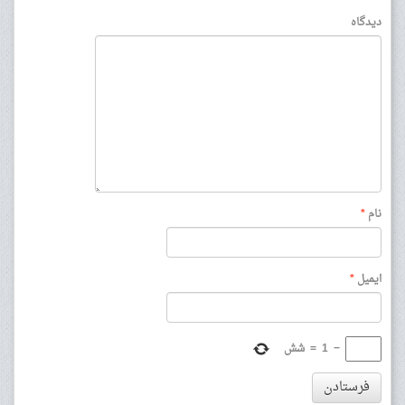
دیدگاه
نام
*
ایمیل
*
−
1
=
شش
فرستادن