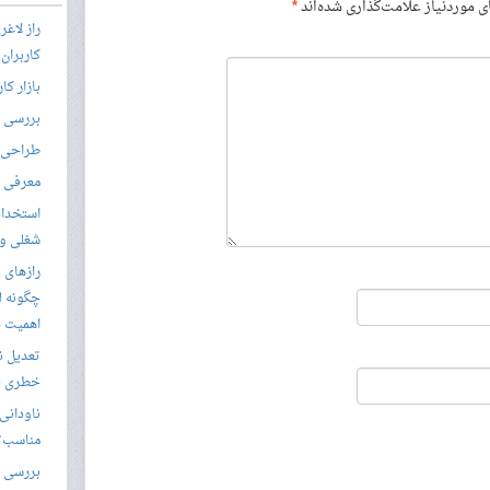
موردنیاز علامت‌گذاری شده‌اند
*
راز لاغ
کاربران
بازار کا
بررسی ال
طراحی س
معرفی م
استخدام
شغلی و مق
رازهای 
چگونه ل
اهمیت د
تعدیل ن
خطری بر
ناودانی 
مناسب‌ت
بررسی ک