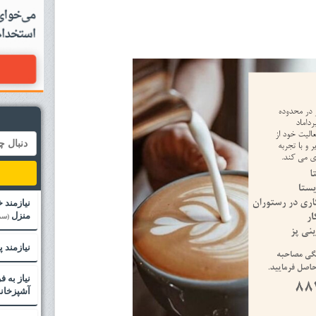
نیازمند 
منزل
(سم
نیازمند 
نیاز به 
آشپزخان