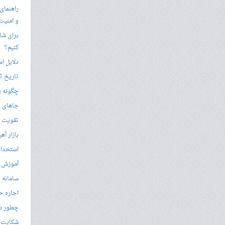
راهنمای
و امنیت
برای شار
کنیم؟
دلایل ا
تاریخ ثب
چگونه ی
جاهای د
تقویت زب
بازار آ
استخدام
آموزش م
سامانه ن
اجاره ح
چطور در
شکایت از 