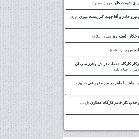
وری شیفت ظهر
(تهران - قدس)
نیرو خانم و آقا جهت کار پشت میزی
(تهران
خکار راسته دوز
(تهران - ملارد)
اده
(تهران - پاکدشت)
زکار کارگاه خدمات تراش و فرز سی ان
(تهران - چهاردانگه)
مه ماهر یا ماهر در میوه فروشی
(اردبیل -
جذب کار خانم کارگاه عطاری
(اردبیل -