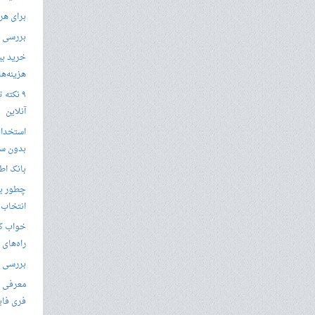
برای هر
بررسی با
خرید بی
هزینه‌ها در
۹ نکته 
آنلاین
استخدام
بدون سا
بانک اط
چطور یک
انتخاب 
خواب کا
راه‌های
بررسی ویژگی های
معرفی ب
فری فای