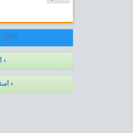
کانال 
› 
›
است