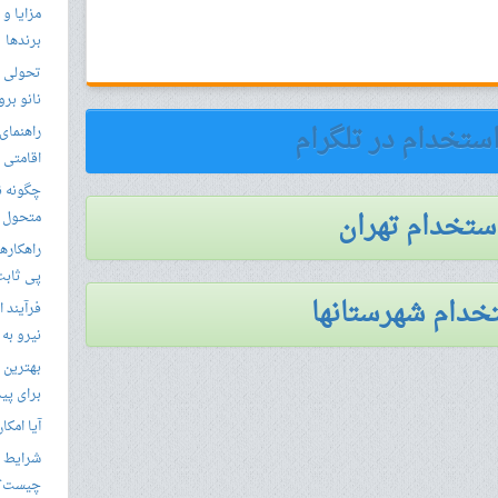
مزایا و 
برندها
تحولی نو
نانو برو
استخدام در تلگرام
راهنمای 
اقامتی 
استخدام تهران
متحول م
راهکارها
پی ثابت
خدام شهرستانها
فرآیند ا
نیرو به
بهترین 
برای پید
آیا امکا
شرایط ا
چیست؟