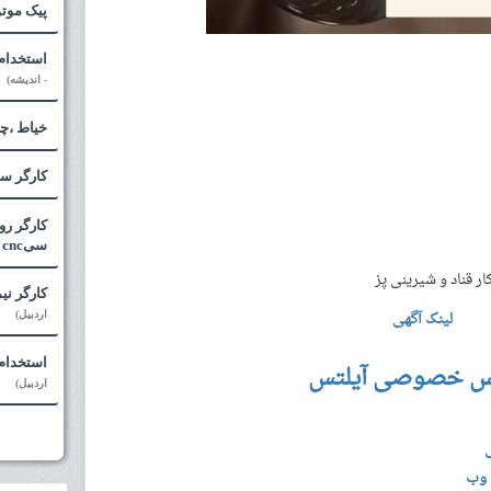
پیک موت
استخدام 
- اندیشه)
خیاط ،چر
کارگر س
کارگر رو
سیcnc
ار قناد و شیرینی پز
کارگر نی
لینک آگهی
اردبیل)
استخدام 
س خصوصی آیلتس
اردبیل)
 وب