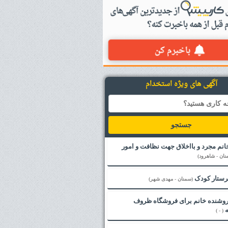
آگهی های ویژه استخدام
جستجو
خانم مجرد و بااخلاق جهت نظافت و امور
نان - شاهرود)
پرستار کودک
(سمنان - مهدی شهر)
فروشنده خانم برای فروشگاه ظروف
ه
( - )