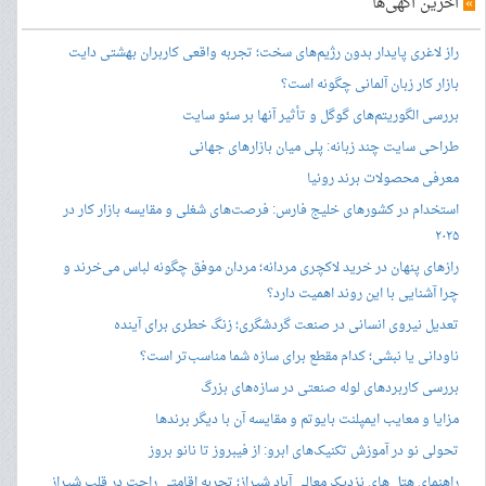
»
آخرین آگهی‌ها
راز لاغری پایدار بدون رژیم‌های سخت؛ تجربه واقعی کاربران بهشتی دایت
بازار کار زبان آلمانی چگونه است؟
بررسی الگوریتم‌های گوگل و تأثیر آنها بر سئو سایت
طراحی سایت چند زبانه: پلی میان بازارهای جهانی
معرفی محصولات برند رونیا
استخدام در کشورهای خلیج فارس: فرصت‌های شغلی و مقایسه بازار کار در
۲۰۲۵
رازهای پنهان در خرید لاکچری مردانه؛ مردان موفق چگونه لباس می‌خرند و
چرا آشنایی با این روند اهمیت دارد؟
تعدیل نیروی انسانی در صنعت گردشگری؛ زنگ خطری برای آینده
ناودانی یا نبشی؛ کدام مقطع برای سازه شما مناسب‌تر است؟
بررسی کاربردهای لوله صنعتی در سازه‌های بزرگ
مزایا و معایب ایمپلنت بایوتم و مقایسه آن با دیگر برندها
تحولی نو در آموزش تکنیک‌های ابرو: از فیبروز تا نانو بروز
راهنمای هتل های نزدیک معالی آباد شیراز؛ تجربه اقامتی راحت در قلب شیراز