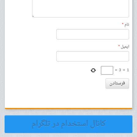
نام
*
ایمیل
*
=
3
+
1
فرستادن
کانال استخدام در تلگرام