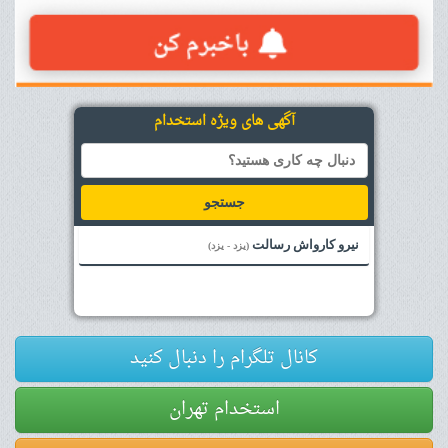
آگهی های ویژه استخدام
جستجو
نیرو کارواش رسالت
(یزد - یزد)
کانال تلگرام را دنبال کنید
استخدام تهران