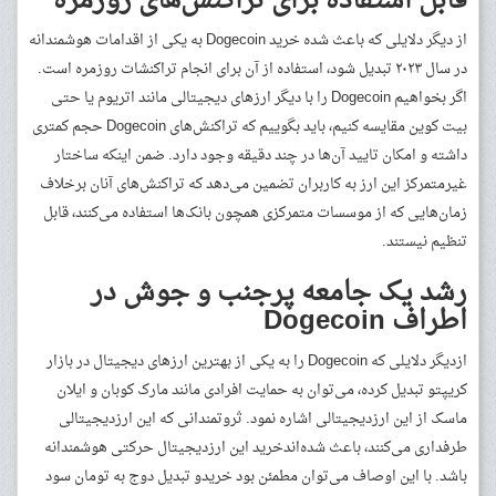
قابل استفاده برای تراکنش‌های روزمره
از دیگر دلایلی که باعث شده خرید Dogecoin به یکی از اقدامات هوشمندانه
در سال ۲۰۲۳ تبدیل شود، استفاده از آن برای انجام تراکنشات روزمره است.
اگر بخواهیم Dogecoin را با دیگر ارزهای دیجیتالی مانند اتریوم یا حتی
بیت کوین مقایسه کنیم، باید بگوییم که تراکنش‌های Dogecoin حجم کمتری
داشته و امکان تایید آن‌ها در چند دقیقه وجود دارد. ضمن اینکه ساختار
غیرمتمرکز این ارز به کاربران تضمین می‌دهد که تراکنش‌های آنان برخلاف
زمان‌هایی که از موسسات متمرکزی همچون بانک‌ها استفاده می‌کنند، قابل
تنظیم نیستند.
رشد یک جامعه پرجنب و جوش در
اطراف Dogecoin
ازدیگر دلایلی که Dogecoin را به یکی از بهترین ارزهای دیجیتال در بازار
کریپتو تبدیل کرده، می‌توان به حمایت افرادی مانند مارک کوبان و ایلان
ماسک از این ارزدیجیتالی اشاره نمود. ثروتمندانی که این ارزدیجیتالی
طرفداری می‌کنند، باعث شده‌اندخرید این ارزدیجیتال حرکتی هوشمندانه
باشد. با این اوصاف می‌توان مطمئن بود خریدو تبدیل دوج به تومان سود