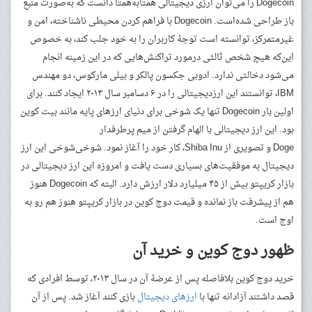
Dogecoin را می‌توان ارزی دیجیتالی همتابه‌همتا دانست که به‌صورت منبع
باز طراحی شده‌است. Dogecoin با فراهم کردن محیطی ناشناخته، امن و
غیرمتمرکز، توانسته است توجهٔ کاربران را به خود جلب کند، به خصوص
این‌که هیچ شخص ثالثی درمورد تراکنش‌هایی که در این زمینه انجام
می‌شود دخالتی ندارد. ادوبی جکسون پالکر و بیلی مارکوس، دو مهندس
IBM، توانستند این ارزدیجیتالی را در ۶ دسامبر سال ۲۰۱۳ ایجاد کنند. برای
اولین بار Dogecoin تنها یک شوخی برای دنیای ارزهای پایه مانند بیت کوین
بود. این ارز دیجیتالی با الهام گرفتن از میم پرطرفدار
Doge و تصویری از Shiba Inu، کار خود را آغاز نمود. شوخی‌شوخی این ارز
دیجیتال به موفقیت‌های بسیاری دست یافت و امروزه این ارز دیجیتالی در
بازار کریپتو بیش از ۴۵ میلیارد دلار ارزش دارد. البته که Dogecoin هنوز
هم از پیشرفت باز نمانده و قیمت دوج کوین در بازار کریپتو هنوز هم رو به
اوج است.
ظهور دوج کوین و خرید آن
خرید دوج کوین بلافاصله پس از عرضهٔ آن در سال ۲۰۱۳، توسط افرادی که
قصد داشتند آزادانه تنها با
ارزهای دیجیتال
بازی کنند آغاز شد. پس از آن