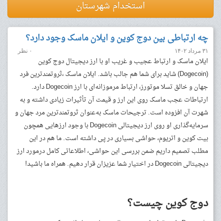
استخدام شهرستان
چه ارتباطی بین دوج کوین و ایلان ماسک وجود دارد؟
۳۱ مرداد ۱۴۰۲
۰ نظر
ایلان ماسک و ارتباط عجیب و غریب او با ارز دیجیتال دوج کوین
(Dogecoin) شاید برای شما هم جالب باشد. ایلان ماسک ،ثروتمندترین فرد
جهان و خالق تسلا موتورز، ارتباط مرموزانه‌ای با ارز Dogecoin دارد.
ارتباطات عجب ماسک روی این ارز و قیمت آن تأثیرات زیادی داشته و به
شهرت آن افزوده است. ترجیحات ماسک به‌عنوان ثروتمندترین مرد جهان و
سرمایه‌گذاری او روی ارز دیجیتالی Dogecoin با وجود ارزهایی همچون
بیت کوین و اتریوم، حواشی بسیاری در پی داشته است. ما هم در این
مطلب تصمیم داریم ضمن بررسی این حواشی، اطلاعاتی کامل درمورد ارز
دیجیتالی Dogecoin در اختیار شما عزیزان قرار دهیم. همراه ما باشید!
دوج کوین چیست؟