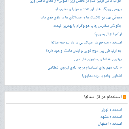
خواب کافی اولین قدم در کاهش وزن اصولی+ راه‌های کاهش وزن
بررسی ویژگی های ارز hive و مزایا و معایب آن
معرفی بهترین تاکتیک ها و استراتژی ها در بازی فری فایر
چگونگی سفارش چاپ هولوگرام با بهترین قیمت
از کجا نهال بخریم؟
استخدام مترجم یار اسپانیایی در دارالترجمه ساترا
چه ارتباطی بین دوج کوین و ایلان ماسک وجود دارد؟
بهترین غذاها و رستوران های دبی
۱۰ نکته مهم برای استخدام درجه داری نیروی انتظامی
آشنایی جامع با برند دماپویا
»
استخدام مراکز استانها
استخدام تهران
استخدام مشهد
استخدام اصفهان