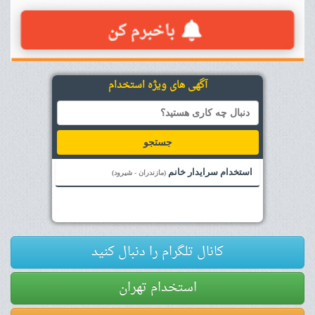
آگهی های ویژه استخدام
جستجو
استخدام سرایدار خانم
(مازندران - شیرود)
کانال تلگرام را دنبال کنید
استخدام تهران