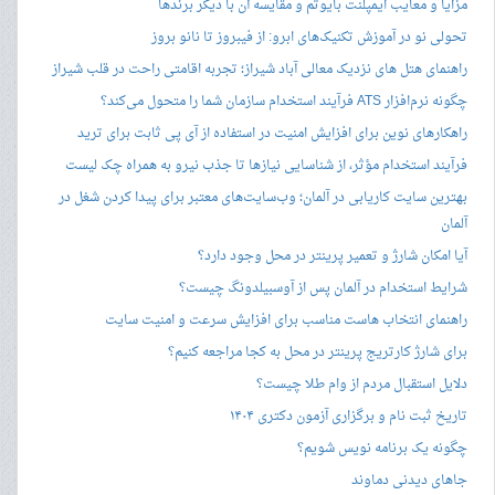
مزایا و معایب ایمپلنت بایوتم و مقایسه آن با دیگر برندها
تحولی نو در آموزش تکنیک‌های ابرو: از فیبروز تا نانو بروز
راهنمای هتل های نزدیک معالی آباد شیراز؛ تجربه اقامتی راحت در قلب شیراز
چگونه نرم‌افزار ATS فرآیند استخدام سازمان شما را متحول می‌کند؟
راهکارهای نوین برای افزایش امنیت در استفاده از آی پی ثابت برای ترید
فرآیند استخدام مؤثر، از شناسایی نیازها تا جذب نیرو به همراه چک لیست
بهترین سایت کاریابی در آلمان؛ وب‌سایت‌های معتبر برای پیدا کردن شغل در
آلمان
آیا امکان شارژ و تعمیر پرینتر در محل وجود دارد؟
شرایط استخدام در آلمان پس از آوسبیلدونگ چیست؟
راهنمای انتخاب هاست مناسب برای افزایش سرعت و امنیت سایت
برای شارژ کارتریج پرینتر در محل به کجا مراجعه کنیم؟
دلایل استقبال مردم از وام طلا چیست؟
تاریخ ثبت نام و برگزاری آزمون دکتری ۱۴۰۴
چگونه یک برنامه نویس شویم؟
جاهای دیدنی دماوند