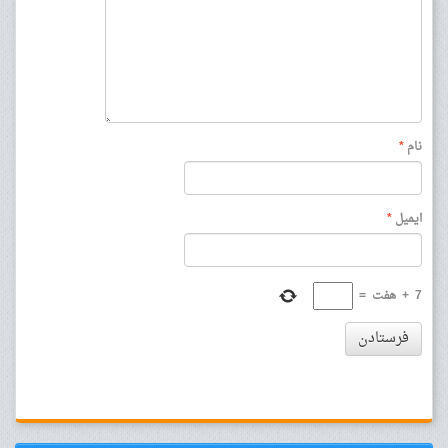
نام
*
ایمیل
*
7
+
هفت
=
فرستادن