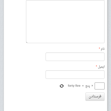
نام
*
ایمیل
*
×
پنج
=
forty five
فرستادن