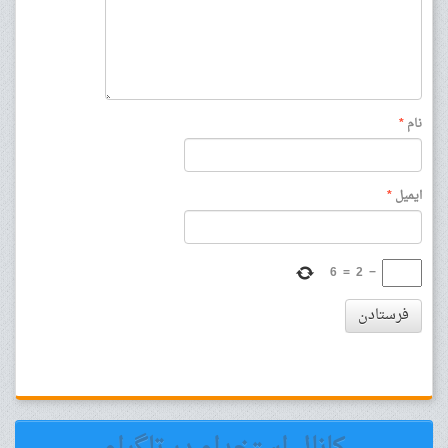
نام
*
ایمیل
*
6
=
2
−
فرستادن