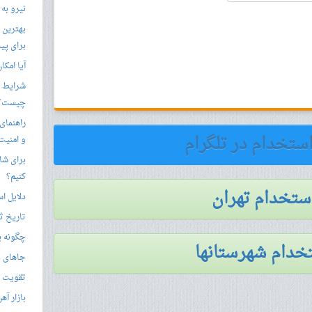
نیرو به
بهترین 
برای پید
آیا امکا
شرایط ا
چیست؟
راهنمای
استخدام در تلگرام
و امنیت
برای شار
کنیم؟
استخدام تهران
دلایل ا
تاریخ ثب
چگونه ی
خدام شهرستانها
جاهای د
تقویت زب
بازار آ