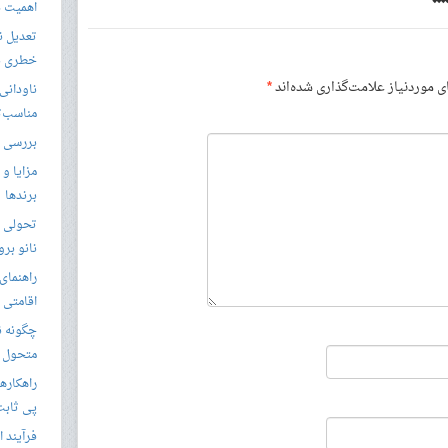
اهمیت د
تعدیل ن
خطری بر
موردنیاز علامت‌گذاری شده‌اند
*
ناودانی 
مناسب‌ت
بررسی ک
مزایا و 
برندها
تحولی نو
نانو برو
راهنمای 
اقامتی 
متحول م
راهکارها
پی ثابت
فرآیند ا