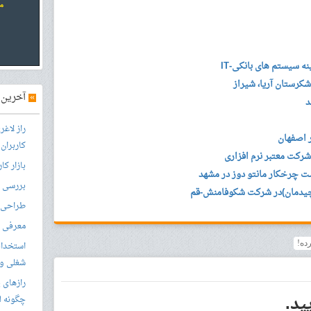
ه سیستم های بانکی-IT
رستان آریا، شیراز
»
آخرین آ
د
راز لاغ
کاربران
بازار کا
ت چرخکار مانتو دوز در مشهد
بررسی ال
 چیدمان)در شرکت شکوفامنش-قم
طراحی س
معرفی م
ده!
استخدام
شغلی و مق
رازهای 
ید.
چگونه ل