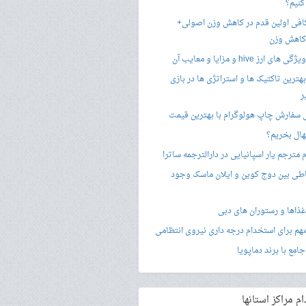
کنیم؟
فی اولین قدم در کاهش وزن اصولی+
 کاهش وزن
 ارز hive و مزایا و معایب آن
هترین تاکتیک ها و استراتژی ها در بازی
ر
سفارش چاپ هولوگرام با بهترین قیمت
هال بخریم؟
مترجم یار اسپانیایی در دارالترجمه ساترا
اطی بین دوج کوین و ایلان ماسک وجود
غذاها و رستوران های دبی
امع با برند دماپویا
 مراکز استانها