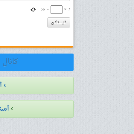
56
=
×
7
فرستادن
کانال 
› 
›
است