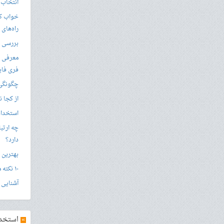
انتخاب 
خواب کا
راه‌های
بررسی ویژگی های
معرفی ب
فری فای
چگونگی 
از کجا ن
استخدام 
چه ارتب
دارد؟
بهترین 
۱۰ نکته مهم برای استخدام درجه داری نیروی انتظامی
آشنایی ج
»
استخدام