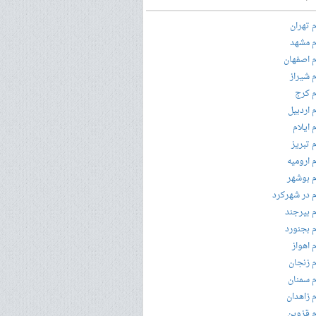
 تهران
 مشهد
 اصفهان
 شیراز
 کرج
 اردبیل
 ایلام
 تبریز
 ارومیه
 بوشهر
 در شهرکرد
 بیرجند
 بجنورد
 اهواز
 زنجان
 سمنان
 زاهدان
 قزوین