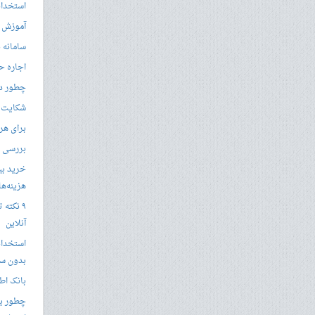
استخدام
آموزش م
سامانه ن
اجاره ح
چطور در
شکایت از 
برای هر
بررسی با
خرید بی
هزینه‌ها در
۹ نکته 
آنلاین
استخدام
بدون سا
بانک اط
چطور یک