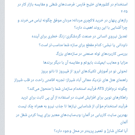
استخدام در کشورهای خلیج فارس: فرصت‌های شغلی و مقایسه بازار کار در
۲۰۲۵
رازهای پنهان در خرید لاکچری مردانه؛ مردان موفق چگونه لباس می‌خرند و
چرا آشنایی با این روند اهمیت دارد؟
تعدیل نیروی انسانی در صنعت گردشگری؛ زنگ خطری برای آینده
ناودانی یا نبشی؛ کدام مقطع برای سازه شما مناسب‌تر است؟
بررسی کاربردهای لوله صنعتی در سازه‌های بزرگ
مزایا و معایب ایمپلنت بایوتم و مقایسه آن با دیگر برندها
تحولی نو در آموزش تکنیک‌های ابرو: از فیبروز تا نانو بروز
راهنمای هتل های نزدیک معالی آباد شیراز؛ تجربه اقامتی راحت در قلب شیراز
چگونه نرم‌افزار ATS فرآیند استخدام سازمان شما را متحول می‌کند؟
راهکارهای نوین برای افزایش امنیت در استفاده از آی پی ثابت برای ترید
فرآیند استخدام مؤثر، از شناسایی نیازها تا جذب نیرو به همراه چک لیست
بهترین سایت کاریابی در آلمان؛ وب‌سایت‌های معتبر برای پیدا کردن شغل در
آلمان
آیا امکان شارژ و تعمیر پرینتر در محل وجود دارد؟