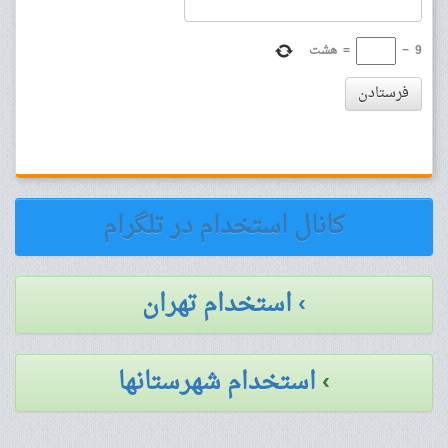
9
−
=
هشت
فرستادن
کانال استخدام در تلگرام
› استخدام تهران
›
استخدام شهرستانها