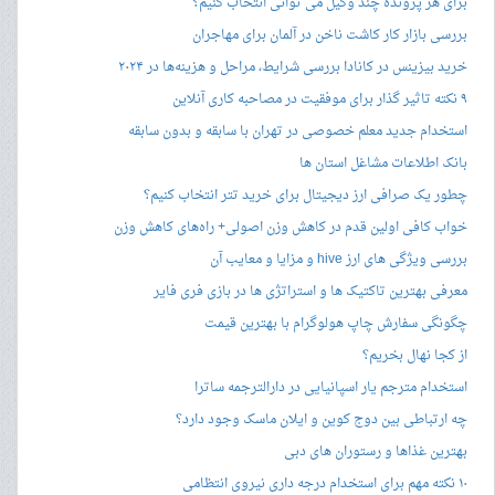
برای هر پرونده چند وکیل می توانی انتخاب کنیم؟
بررسی بازار کار کاشت ناخن در آلمان برای مهاجران
خرید بیزینس در کانادا بررسی شرایط، مراحل و هزینه‌ها در ۲۰۲۴
۹ نکته تاثیر گذار برای موفقیت در مصاحبه کاری آنلاین
استخدام جدید معلم خصوصی در تهران با سابقه و بدون سابقه
بانک اطلاعات مشاغل استان ها
چطور یک صرافی ارز دیجیتال برای خرید تتر انتخاب کنیم؟
خواب کافی اولین قدم در کاهش وزن اصولی+ راه‌های کاهش وزن
بررسی ویژگی های ارز hive و مزایا و معایب آن
معرفی بهترین تاکتیک ها و استراتژی ها در بازی فری فایر
چگونگی سفارش چاپ هولوگرام با بهترین قیمت
از کجا نهال بخریم؟
استخدام مترجم یار اسپانیایی در دارالترجمه ساترا
چه ارتباطی بین دوج کوین و ایلان ماسک وجود دارد؟
بهترین غذاها و رستوران های دبی
۱۰ نکته مهم برای استخدام درجه داری نیروی انتظامی