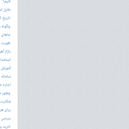
کنیم؟
دلایل ا
تاریخ ثب
چگونه ی
جاهای د
تقویت زب
بازار آ
استخدام
آموزش م
سامانه ن
اجاره ح
چطور در
شکایت از 
برای هر
بررسی با
خرید بی