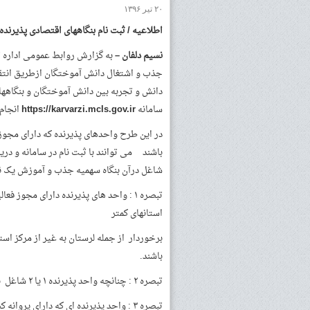
۲۰ تیر ۱۳۹۶
اطلاعیه / ثبت نام بنگاههای اقتصادی پذیرنده 
نسیم دلفان –
به گزارش روابط عمومی اداره تع
جذب و اشتغال دانش آموختگان ازطریق انتقال 
دانش و تجربه بین دانش آموختگان و بنگاهها
سامانه
https://karvarzi.mcls.gov.ir
انجام 
باشند می توانند با ثبت نام در سامانه و در
شاغل درآن بنگاه سهمیه جذب و آموزش یک نفرک
تبصره ۱ : واحد های پذیرنده دارای مجو
استانهای کمتر
باشند.
تبصره ۲ : چنانچه واحد پذیرنده ۱ یا ۲ شاغل بیمه شده داشته باشد صرفا مجاز به پذیرش یک نفر کارورز می باشد.
تبصره ۳ : واحد پذیرنده ای که دارای پروانه کسب می باشد حداقل باید یک سال از تاریخ صدور آن گذشته باشد.