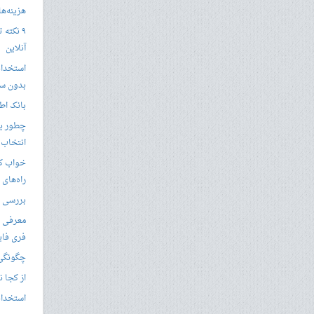
هزینه‌ها در
۹ نکته 
آنلاین
استخدام
بدون سا
بانک اط
چطور یک
انتخاب 
خواب کا
راه‌های
بررسی ویژگی های
معرفی ب
فری فای
چگونگی 
از کجا ن
استخدام 