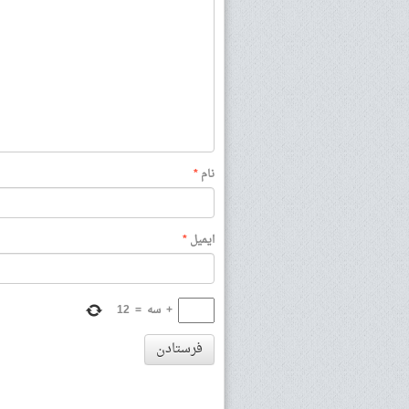
نام
*
ایمیل
*
+
سه
=
12
فرستادن