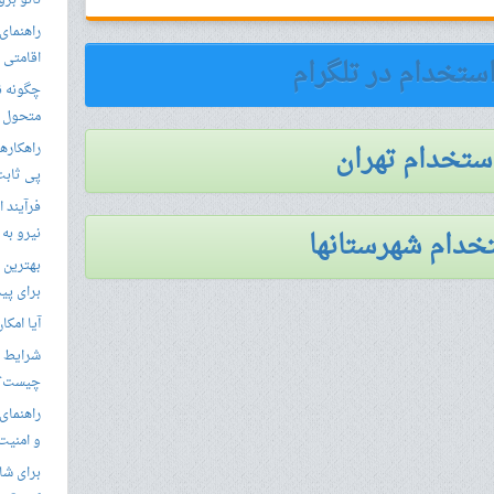
نانو برو
راهنمای 
اقامتی 
استخدام در تلگرام
متحول م
استخدام تهران
راهکارها
پی ثابت
فرآیند ا
خدام شهرستانها
نیرو به
بهترین 
برای پید
آیا امکا
شرایط ا
چیست؟
راهنمای
و امنیت
برای شار