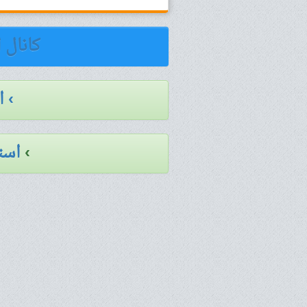
کانال 
› 
›
است