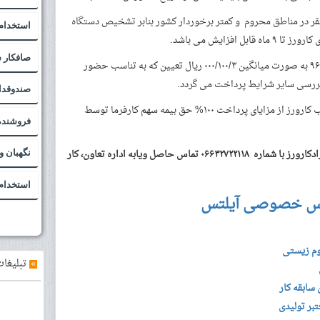
قر در مناطق محروم و کمتر برخوردار کشور بنابر تشخیص دستگاه
استخدام
 افزایش می باشد.
صافکار سنتی و PDR 
-سقف کمک هزینه آموزشی کار ورزی در سال ۹۶ به صورت میانگین ۰۰۰/۱۰۰/۳ ریال تعیین که به تناسب حضور
بررسی سایر شرایط پرداخت می گردد.
صندوقدا
-واحدهای پذیرنده در صورت بکارگیری و جذب کارورز از مزایای پرداخت ۱۰۰% حق بیمه سهم کارفرما توسط
فروشنده 
درصورت نیاز به اطلاعات بیشتر وشرایط افرادکارورز با شماره ۰۶۶۳۲۷۲۲۱۱۸ تماس حاصل ویابه اداره تعاون، کار
نگهبان و
استخدام 
س خصوصی آیلتس
وم زیستی
»
تبلیغات
سابقه کار