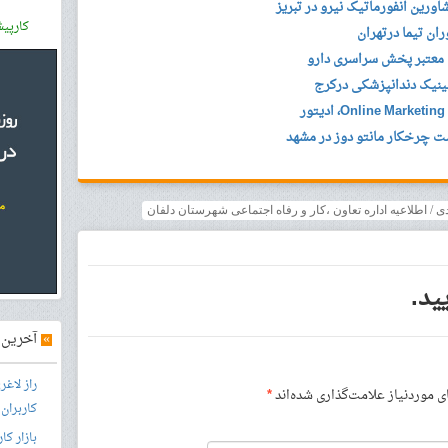
رین انفورماتیک نیرو در تبریز
کارپی
ن تیما درتهران
معتبر پخش سراسری دارو
ینیک دندانپزشکی درکرج
ت چرخکار مانتو دوز در مشهد
ی / اطلاعیه اداره تعاون ،کار و رفاه اجتماعی شهرستان دلفان
ید.
»
آخرین آ
راز لاغ
موردنیاز علامت‌گذاری شده‌اند
*
کاربران
بازار کا