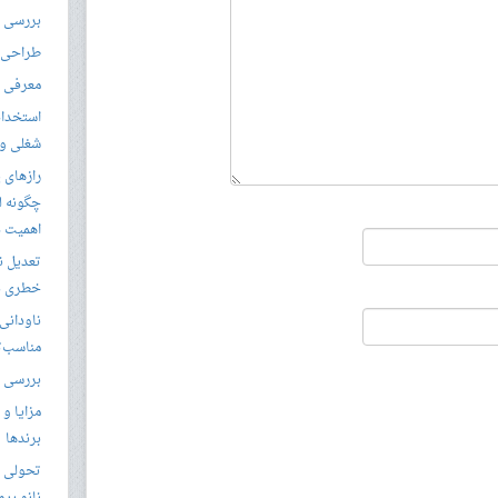
بررسی ال
طراحی س
معرفی م
استخدام
شغلی و مق
رازهای 
چگونه ل
اهمیت د
تعدیل ن
خطری بر
ناودانی 
مناسب‌ت
بررسی ک
مزایا و 
برندها
تحولی نو