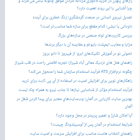
رازهای پنهان در خرید لاکچری مردانه؛ مردان موفق چگونه لباس می‌خرند و
چرا آشنایی با این روند اهمیت دارد؟
تعدیل نیروی انسانی در صنعت گردشگری؛ زنگ خطری برای آینده
ناودانی یا نبشی؛ کدام مقطع برای سازه شما مناسب‌تر است؟
بررسی کاربردهای لوله صنعتی در سازه‌های بزرگ
مزایا و معایب ایمپلنت بایوتم و مقایسه آن با دیگر برندها
تحولی نو در آموزش تکنیک‌های ابرو: از فیبروز تا نانو بروز
راهنمای هتل های نزدیک معالی آباد شیراز؛ تجربه اقامتی راحت در قلب شیراز
چگونه نرم‌افزار ATS فرآیند استخدام سازمان شما را متحول می‌کند؟
راهکارهای نوین برای افزایش امنیت در استفاده از آی پی ثابت برای ترید
فرآیند استخدام مؤثر، از شناسایی نیازها تا جذب نیرو به همراه چک لیست
بهترین سایت کاریابی در آلمان؛ وب‌سایت‌های معتبر برای پیدا کردن شغل در
آلمان
آیا امکان شارژ و تعمیر پرینتر در محل وجود دارد؟
شرایط استخدام در آلمان پس از آوسبیلدونگ چیست؟
راهنمای انتخاب هاست مناسب برای افزایش سرعت و امنیت سایت