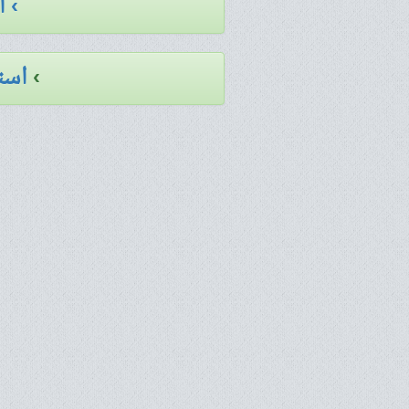
› 
›
است