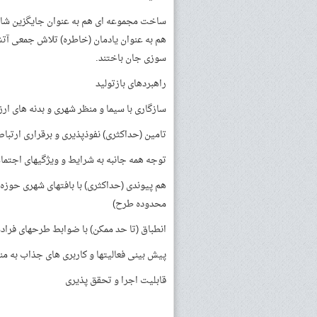
ساخت مجموعه­ ای هم به عنوان جایگزین شایس
سوزی جان باختند.
راهبردهای بازتولید
سازگاری با سیما و منظر شهری و بدنه­ های ا
تامین (حداکثری) نفوذپذیری و برقراری ارتباط 
توجه همه جانبه به شرایط و ویژگیهای اجتما
هم­ پیوندی (حداکثری) با بافت­های شهری حوز
محدوده طرح)
انطباق (تا حد ممکن) با ضوابط طرح­های فرا
پیش­ بینی فعالیت­ها و کاربری­ های جذاب به
قابلیت اجرا و تحقق­ پذیری