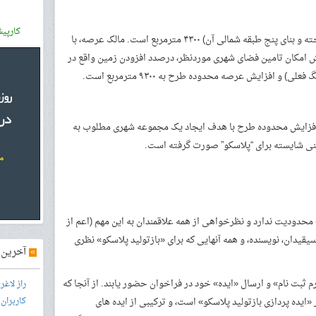
کارپی
مساحت عرصه مجموعه پلاسکو (برج فروریخته و بنای پنج طبقه شمالی آن) ۴۳۰۰ مترمربع است. مالک عرصه، با
ش امکان تامین فضای شهری موردنظر، درصدد افزودن زمین واقع در
د، افزایش محدوده طرح با هدف ایجاد یک مجموعه شهری مطلوب به
ینی شایسته برای “پلاسکو” صورت گرفته است.
» محدودیت ندارد و نظرخواهی از همه علاقمندان به این مهم (اعم از
قیدان، نویسنده، و همه آنهایی که برای «بازتولید پلاسکو» نظری
»
آخرین آ
م ثبت نام» و ارسال «ایده» خود در فراخوان حضور یابند. از آنجا که
راز لاغ
ده­ پردازی بازتولید پلاسکو» است، و ترکیبی از ایده­ های
کاربران