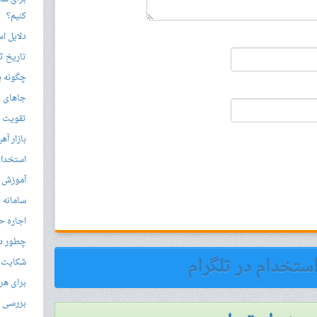
کنیم؟
دلایل ا
تاریخ ثب
چگونه ی
جاهای د
تقویت زب
بازار آ
استخدام
آموزش م
سامانه ن
اجاره ح
چطور در
استخدام در تلگرام
شکایت از 
برای هر
بررسی با