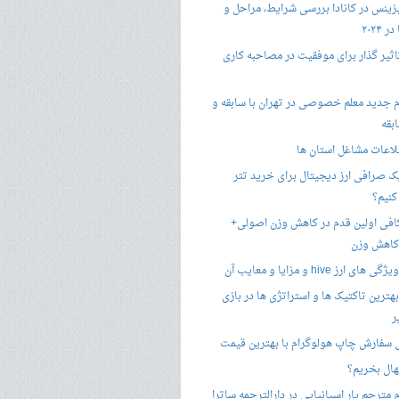
زینس در کانادا بررسی شرایط، مراحل و
 ۲۰۲۴
تاثیر گذار برای موفقیت در مصاحبه کاری
 جدید معلم خصوصی در تهران با سابقه و
بقه
لاعات مشاغل استان ها
 صرافی ارز دیجیتال برای خرید تتر
کنیم؟
فی اولین قدم در کاهش وزن اصولی+
 کاهش وزن
 ارز hive و مزایا و معایب آن
هترین تاکتیک ها و استراتژی ها در بازی
ر
سفارش چاپ هولوگرام با بهترین قیمت
هال بخریم؟
مترجم یار اسپانیایی در دارالترجمه ساترا