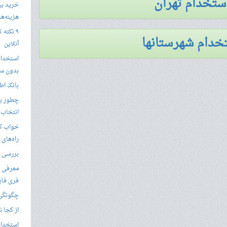
استخدام تهران
خرید بی
هزینه‌ها در
۹ نکته 
خدام شهرستانها
آنلاین
استخدام
بدون سا
بانک اط
چطور یک
انتخاب 
خواب کا
راه‌های
بررسی ویژگی های
معرفی ب
فری فای
چگونگی 
از کجا ن
استخدام 