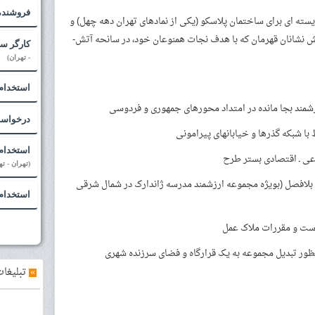
فروشنده 
ته­ ای برای ساختمان پلاسکو (یکی از نمادهای تهران دهه چهل) و
هم به عنوان یادمان (خاطره) تلاش جمعی آتش­ نشانان قهرمان که با هدف نجات همنوعان خود، در سانحه آتش­
کارگر سا
- تهران)
استخدام
رزشمند بجا مانده در امتداد محورهای جمهوری و فردوسی
درخواست
با شبکه گذرها و خیابان­های پیرامونی
استخدام 
عی ـ اقتصادی بستر طرح
(تهران - ته
ه بلافصل (بویژه مجموعه ارزشمند مدرسه ژاندارک در شمال شرقی
استخدام 
دست و مقررات ملاک عمل
 منظور تبدیل مجموعه به یک قرارگاه و فضای سرزنده شهری
»
تبلیغات