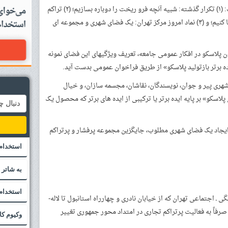
برای بازتولید پلاسکو، سه رویکرد مطرح است: (۱) تکرار گذشته: شبیه آنچه فرو ریخت را دوباره بسازیم؛ (۲) تراکم
بیشتر: برجی بلند (حتی بلندتر از آنچه بود) بنا کنیم؛ و (۳) نماد امروز مرکز تهران: یک فضای شهری و مجموعه­ ای
 پلاسکو در افکار عمومی جامعه، تعریف ویژگی­های این فضای نمونه
ه برتر بازتولید پلاسکو» از طریق فراخوان عمومی بدست آید.
شهری پیر و جوان، نویسندگان، نقاشان، مجسمه­ سازان، و خیال
اسکو» بر پایه ایده برتر یا ترکیبی از ایده­ های برتر که محصول یک
 ایجاد یک فضای شهری مطلوب، جایگزین مجموعه پرفشار و پرتراکم
استخدام 
به شاتر 
استخدام
ساخت مجموعه ­ای برای بازتولید زندگی فرهنگی ـ اجتماعی تهران که از خیابان نادری و چهارراه استانبول تا لاله­
 صرفاً به فعالیت پرتراکم تجاری در امتداد محور جمهوری تغییر
وکیوم ک