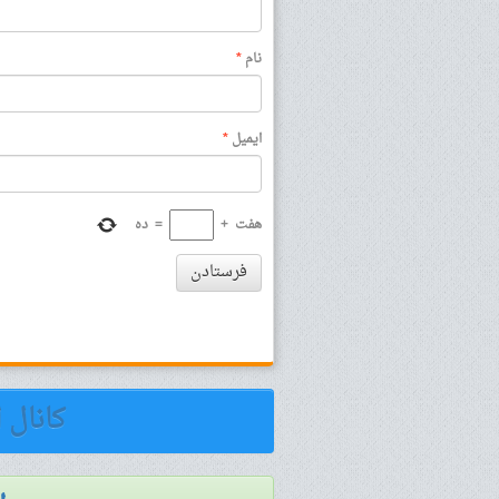
نام
*
ایمیل
*
هفت
+
=
ده
فرستادن
کانال 