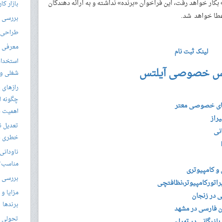
کار خواهد رفت، این فراخوان «برنده» نداشته و به ارائه­ دهندگان
بازار کا
 اعطا خواهد شد.
بررسی ال
طراحی س
معرفی م
لینک ثبت نام
استخدام
س خصوصی آیلتس
شغلی و مق
رازهای 
چگونه ل
ای خصوصی معتر
اهمیت د
راز
تعدیل ن
نی
خطری بر
ناودانی 
مناسب‌ت
 و کامپیوتری
بررسی ک
اتورکامپیوتر،نظافتچی
مزایا و 
ی در زنجان
برندها
 فارسی در مشهد
تحولی نو
زرگانی در تهران