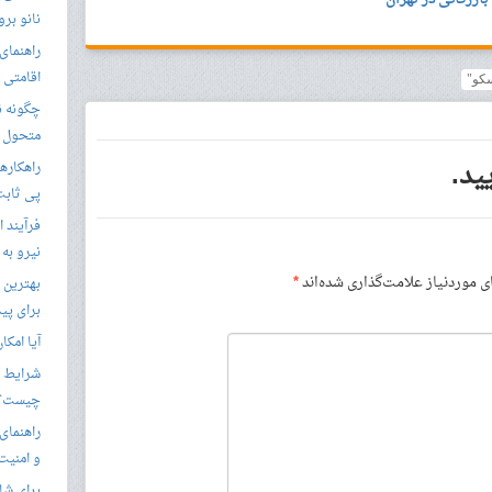
نانو برو
راهنمای 
اقامتی 
سکو"
متحول م
ید.
راهکارها
پی ثابت
فرآیند ا
نیرو به
موردنیاز علامت‌گذاری شده‌اند
*
بهترین 
برای پید
آیا امکا
شرایط ا
چیست؟
راهنمای
و امنیت
برای شار