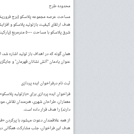
محدوده طرح
هدف ارتقای کیفیت بازتولید پلاسکو و افزای
شرق پلاسکو با مساحت ۵۰۰۰ مترمربع (پارکینگ فعلی) و افزایش عرصه محدوده طرح به ۹۳۰۰ مترمربع است.
همان گونه که در اهداف باز تولید اشاره ش
عنوان یادمان “آتش نشانان قهرمان” و جایگز
ثبت نام درفراخوان ایده پردازی
فراخوان ایده­ پردازی برای «بازتولید پلاسکو
معماران، طراحان شهری، هنرمندان نقاش، موسی
دارند) را هدف قرار داده است.
از همه علاقمندان دعوت می­شود با پرکردن «فر
هدف این فراخوان، جلب مشارکت همگانی در «ای