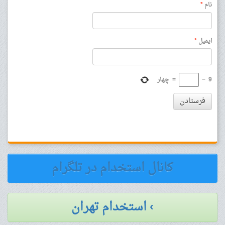
نام
*
ایمیل
*
9
−
=
چهار
فرستادن
کانال استخدام در تلگرام
› استخدام تهران