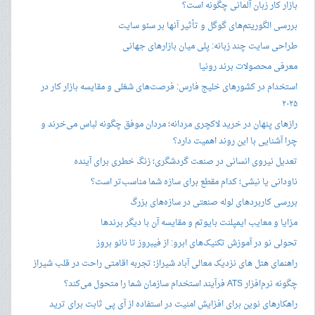
بازار کار زبان آلمانی چگونه است؟
بررسی الگوریتم‌های گوگل و تأثیر آنها بر سئو سایت
طراحی سایت چند زبانه: پلی میان بازارهای جهانی
معرفی محصولات برند رونیا
استخدام در کشورهای خلیج فارس: فرصت‌های شغلی و مقایسه بازار کار در
۲۰۲۵
رازهای پنهان در خرید لاکچری مردانه؛ مردان موفق چگونه لباس می‌خرند و
چرا آشنایی با این روند اهمیت دارد؟
تعدیل نیروی انسانی در صنعت گردشگری؛ زنگ خطری برای آینده
ناودانی یا نبشی؛ کدام مقطع برای سازه شما مناسب‌تر است؟
بررسی کاربردهای لوله صنعتی در سازه‌های بزرگ
مزایا و معایب ایمپلنت بایوتم و مقایسه آن با دیگر برندها
تحولی نو در آموزش تکنیک‌های ابرو: از فیبروز تا نانو بروز
راهنمای هتل های نزدیک معالی آباد شیراز؛ تجربه اقامتی راحت در قلب شیراز
چگونه نرم‌افزار ATS فرآیند استخدام سازمان شما را متحول می‌کند؟
راهکارهای نوین برای افزایش امنیت در استفاده از آی پی ثابت برای ترید