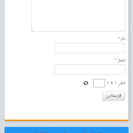
نام
*
ایمیل
*
شش
+
9
=
فرستادن