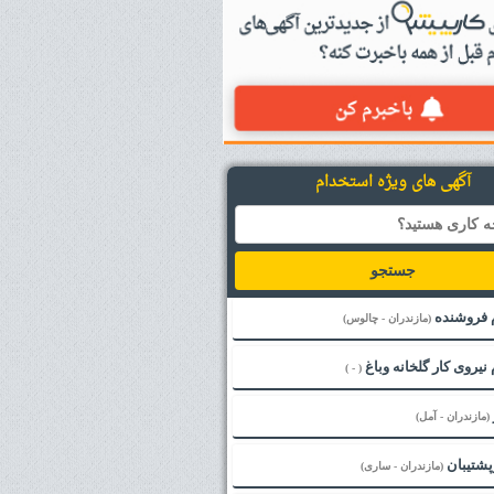
آگهی های ویژه استخدام
جستجو
 فروشنده
(مازندران - چالوس)
نیروی کار گلخانه وباغ
( - )
(مازندران - آمل)
پشتیبان
(مازندران - ساری)