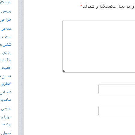
بازار کا
موردنیاز علامت‌گذاری شده‌اند
*
بررسی ال
طراحی س
معرفی م
استخدام
شغلی و مق
رازهای 
چگونه ل
اهمیت د
تعدیل ن
خطری بر
ناودانی 
مناسب‌ت
بررسی ک
مزایا و 
برندها
تحولی نو