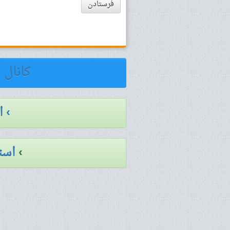
فرستادن
کانال 
› 
›
است