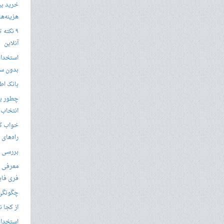
خرید بی
هزینه‌ها در
۹ نکته 
آنلاین
استخدام
بدون سا
بانک اط
چطور یک
انتخاب 
خواب کا
راه‌های
بررسی ویژگی های
معرفی ب
فری فای
چگونگی 
از کجا ن
استخدام 