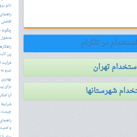
نانو برو
راهنمای 
اقامتی 
متحول م
استخدام در تلگرام
راهکارها
پی ثابت
فرآیند ا
استخدام تهران
نیرو به
بهترین 
برای پید
خدام شهرستانها
آیا امکا
شرایط ا
چیست؟
راهنمای
و امنیت
برای شار