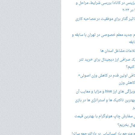
زینس در کانادا بررسی شرایط، مراحل و
 ۲۰۲۴
تاثیر گذار برای موفقیت در مصاحبه کاری
 جدید معلم خصوصی در تهران با سابقه و
بقه
لاعات مشاغل استان ها
 صرافی ارز دیجیتال برای خرید تتر
کنیم؟
فی اولین قدم در کاهش وزن اصولی+
 کاهش وزن
 ارز hive و مزایا و معایب آن
هترین تاکتیک ها و استراتژی ها در بازی
ر
سفارش چاپ هولوگرام با بهترین قیمت
هال بخریم؟
مترجم یار اسپانیایی در دارالترجمه ساترا