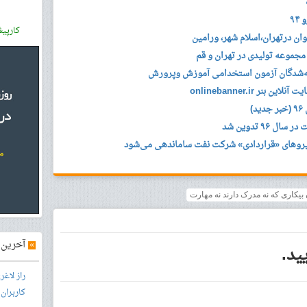
۹
کارپی
ان درتهران،اسلام شهر، ورامین
مجموعه تولیدی در تهران و قم
ه‌شدگان آزمون استخدامی آموزش وپرورش
ر onlinebanner.ir
)
٩ تدوین شد
یروهای «قراردادی» شرکت نفت ساماندهی می‌شود
»
آخرین آ
ید.
راز لاغ
کاربران