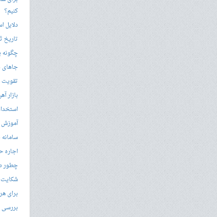
کنیم؟
دلایل ا
تاریخ ثب
چگونه ی
جاهای د
تقویت زب
بازار آ
استخدام
آموزش م
سامانه ن
اجاره ح
چطور در
شکایت از 
برای هر
بررسی با