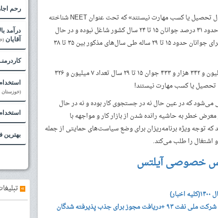
رحم اجا
محاسبه شاخص «جوانان غیرشاغل که در حال تحصیل یا کسب مهارت نیستند» که تحت عنوان NEET شناخته
می‌شود، نشان می‌دهد طی سال‌های ۹۰ تا ۹۴ حدود ۳۱ درصد جوانان ۱۵ تا ۲۴ سال کشور شاغل نبوده و در حال
درآمد با
آقایان
(خ
تحصیل یا کسب مهارت نیستند که این سهم برای جوانان حدود ۱۵ تا ۲۹ ساله طی سال‌های مذکور بین ۳۵ تا ۳۸
کاردرمنـ
طبق اطلاعات به دست آمده از مجموع ۱۹ میلیون و ۳۴۲ هزار و ۴۳۳ جوان ۱۵ تا ۲۹ سال تعداد ۷ میلیون و ۳۲۶
استخدام 
(خوزستان - 
نی می‌شود که در عین حال نه در جستجوی کار بوده و نه در حال
استخدام
عرض خطر به حاشیه رانده شدن از بازار کار و مواجهه با
که توجه ویژه برنامه‌ریزان برای وضع سیاست‌های حمایتی از جمله
بهترین 
 اشتغال را طلب می‌کند.
س خصوصی آیلتس
»
تبلیغات
ار)
صفحه مخصوص قبول شدگان آزمون شرکت ملی نفت ۹۳ +دریافت مجوز برای جذب پذیرفته شدگان