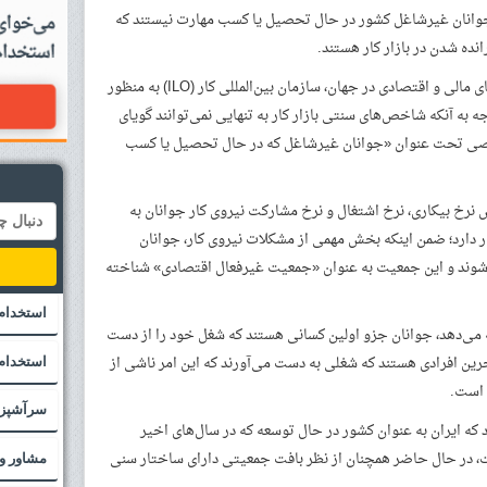
ان می‌دهد، بین ۳۵ تا ۳۸ درصد جوانان غیرشاغل کشور در حال تحصیل یا کسب مهارت نیستند که
ده شدن در بازار کار هستند.
به گزارش خبرنگار مهر، پس از وقوع بحران‌های مالی و اقتصادی در جهان، سازمان بین‌المللی کار (ILO) به منظور
ه به آنکه شاخص‌های سنتی بازار کار به تنهایی نمی‌توانند گویای
خصی تحت عنوان «جوانان غیرشاغل که در حال تحصیل یا کسب
 نرخ بیکاری، نرخ اشتغال و نرخ مشارکت نیروی کار جوانان به
ر دارد؛ ضمن اینکه بخش مهمی از مشکلات نیروی کار، جوانان
ار شوند و این جمعیت به عنوان «جمعیت غیرفعال اقتصادی» شناخته
استخدام
 می‌دهد، جوانان جزو اولین کسانی هستند که شغل خود را از دست
رین افرادی هستند که شغلی به دست می‌آورند که این امر ناشی از
استخدام 
 است.
سرآشپز
د که ایران به عنوان کشور در حال توسعه که در سال‌های اخیر
، در حال حاضر همچنان از نظر بافت جمعیتی دارای ساختار سنی
مشاور و