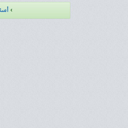
›
است