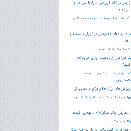
زینس در کانادا بررسی شرایط، مراحل و
 ۲۰۲۴
تاثیر گذار برای موفقیت در مصاحبه کاری
 جدید معلم خصوصی در تهران با سابقه و
بقه
لاعات مشاغل استان ها
 صرافی ارز دیجیتال برای خرید تتر
کنیم؟
فی اولین قدم در کاهش وزن اصولی+
 کاهش وزن
 ارز hive و مزایا و معایب آن
هترین تاکتیک ها و استراتژی ها در بازی
ر
سفارش چاپ هولوگرام با بهترین قیمت
هال بخریم؟
مترجم یار اسپانیایی در دارالترجمه ساترا