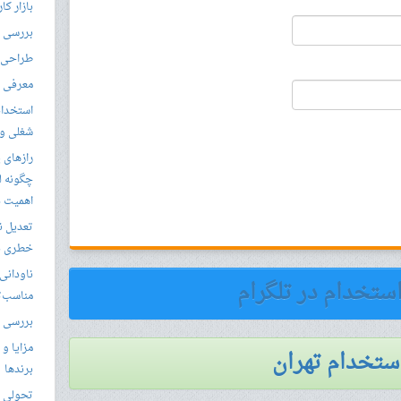
بازار کا
بررسی ال
طراحی س
معرفی م
استخدام
شغلی و مق
رازهای 
چگونه ل
اهمیت د
تعدیل ن
خطری بر
ناودانی 
استخدام در تلگرام
مناسب‌ت
بررسی ک
مزایا و 
استخدام تهران
برندها
تحولی نو