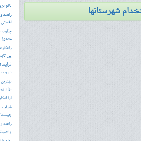
نانو برو
خدام شهرستانها
راهنمای 
اقامتی 
متحول م
راهکارها
پی ثابت
فرآیند ا
نیرو به
بهترین 
برای پید
آیا امکا
شرایط ا
چیست؟
راهنمای
و امنیت
برای شار