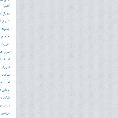
کنیم؟
دلایل ا
تاریخ ثب
چگونه ی
جاهای د
تقویت زب
بازار آ
استخدام
آموزش م
سامانه ن
اجاره ح
چطور در
شکایت از 
برای هر
بررسی با