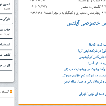
۰۹۱
همدان و کرمانشاه
۰۹۰۳۲۷۷۵۷۲۲
ادمین تو
۰۹۳
گلستان و سمنان
۰۹۰۳۰۴۸۸۷۳۱
قدس)
۰۹۳
چهارمحال بختیاری و کهگیلویه و بویراحمد
۰۹۱۹۶۹۹۳۰۶۸
کارگر س
س خصوصی آیلتس
جذب نیرو
(تهران - ق
 ثبت آفریقا
استخدام
ی) در شرکت لبنی آریا
کاشی سر
 بازرگانی کوثرشیمی
ران دانش آسیا
کار در خ
رآقادرشرکت پتروتجارت هرمزان
فیست در شرکت نرم افزاری صورتی
ش،بازاریابی درصبا رسانه نوین
»
تبلیغات