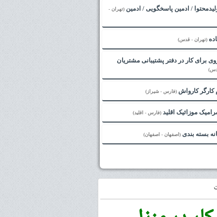
لیدمحتوا / ادمین پاسخگویی / ادمین
(تهران -
اده
(تهران - قدس)
ی برای کار در دفتر پشتیبانی مشتریان
دس)
 کارگر کارواش
(فارس - شیراز)
امیک موزائیک اقلید
(فارس - اقلید)
انه بسته بندی
(اصفهان - اصفهان)