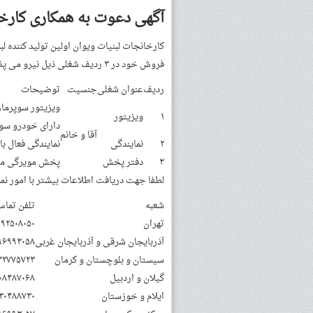
آگهی دعوت به همکاری کارخا
کارخانجات لبنیات ویوان اولین تولید کننده لب
فروش خود در ۳ ردیف شغلی ذیل نیرو می پذیرد:
ردیف
عنوان شغلی
جنسیت
توضیحات
ویزیتور سوپرما
۱
ویزیتور
دارای خودرو سو
آقا و خانم
۲
نمایندگی
نمایندگی فعال با سرم
۳
دفتر پخش
پخش مویرگی مو
لطفا جهت دریافت اطلاعات بیشتر با امور نما
شعبه
تلفن تما
تهران
۱۹۲۵۰۸۰۵۰
آذربایجان شرقی و آذربایجان غربی
۹۶۹۹۳۰۵۸
سیستان و بلوچستان و کرمان
۳۲۷۷۵۷۲۳
گیلان و اردبیل
۰۸۴۸۷۰۶۸
ایلام و خوزستان
۳۰۴۸۸۷۳۰