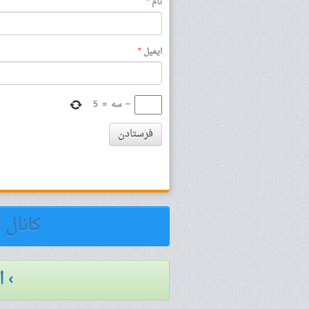
نام
*
ایمیل
*
−
سه
=
5
فرستادن
کانال 
› 