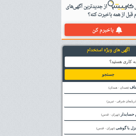
آگهی های ویژه استخدام
جستجو
ناف
(همدان - همدان)
ذربایجان شرقی - تبریز)
 حسابدار
(تهران - قدس)
نزل با گوشی
(تهران - قدس)