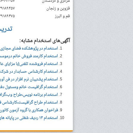
مرکزی و کردستان
۹۶۹۹۳۰۵۷
قزوین و زنجان
۳۹۱۸۹۴۵۷
قم و البرز
۳۹۱۸۹۴۷۵
تدری
آگهی‌های استخدام مشابه:
استخدام در پژوهشکده فضای مجازی
استخدام کارمند فروش خانم درموسسه
استخدام فروشنده تلفنی(با مزایای عال
استخدام کارشناس حسابدار در شرکت
استخدام پشتیبان نرم افزار در فن آو
استخدام گرافیست خانم ومسئول دفت
استخدام برنامه نویس،طراح وب،گرا
استخدام طراح گرافیست،کارشناس فرو
فراخوان همکاری با گروه آزمون کانون
استخدام ۱۴ ردیف شغلی در پایانه های داده ای نوین / تهران