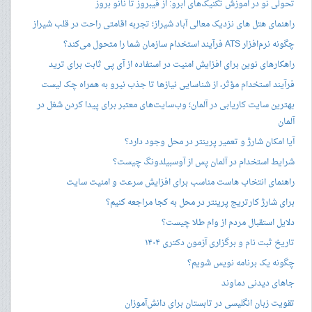
تحولی نو در آموزش تکنیک‌های ابرو: از فیبروز تا نانو بروز
راهنمای هتل های نزدیک معالی آباد شیراز؛ تجربه اقامتی راحت در قلب شیراز
چگونه نرم‌افزار ATS فرآیند استخدام سازمان شما را متحول می‌کند؟
راهکارهای نوین برای افزایش امنیت در استفاده از آی پی ثابت برای ترید
فرآیند استخدام مؤثر، از شناسایی نیازها تا جذب نیرو به همراه چک لیست
بهترین سایت کاریابی در آلمان؛ وب‌سایت‌های معتبر برای پیدا کردن شغل در
آلمان
آیا امکان شارژ و تعمیر پرینتر در محل وجود دارد؟
شرایط استخدام در آلمان پس از آوسبیلدونگ چیست؟
راهنمای انتخاب هاست مناسب برای افزایش سرعت و امنیت سایت
برای شارژ کارتریج پرینتر در محل به کجا مراجعه کنیم؟
دلایل استقبال مردم از وام طلا چیست؟
تاریخ ثبت نام و برگزاری آزمون دکتری ۱۴۰۴
چگونه یک برنامه نویس شویم؟
جاهای دیدنی دماوند
تقویت زبان انگلیسی در تابستان برای دانش‌آموزان