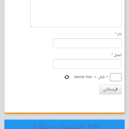
نام
*
ایمیل
*
×
شش
=
twenty four
فرستادن
کانال استخدام در تلگرام