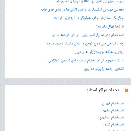
بررسی ویژگی های ارز hive و مزایا و معایب آن
معرفی بهترین تاکتیک ها و استراتژی ها در بازی فری فایر
چگونگی سفارش چاپ هولوگرام با بهترین قیمت
از کجا نهال بخریم؟
استخدام مترجم یار اسپانیایی در دارالترجمه ساترا
چه ارتباطی بین دوج کوین و ایلان ماسک وجود دارد؟
بهترین غذاها و رستوران های دبی
۱۰ نکته مهم برای استخدام درجه داری نیروی انتظامی
آشنایی جامع با برند دماپویا
»
استخدام مراکز استانها
استخدام تهران
استخدام مشهد
استخدام اصفهان
استخدام شیراز