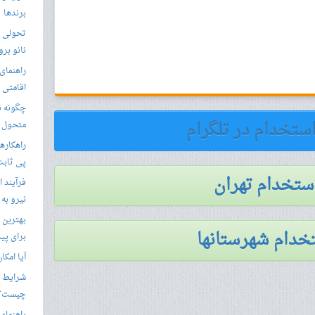
برندها
تحولی نو
نانو برو
راهنمای 
اقامتی 
استخدام در تلگرام
متحول م
راهکارها
پی ثابت
استخدام تهران
فرآیند ا
نیرو به
بهترین 
خدام شهرستانها
برای پید
آیا امکا
شرایط ا
چیست؟