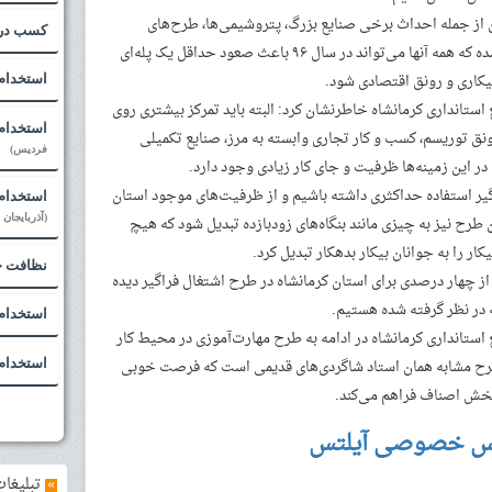
 از جمله احداث برخی صنایع بزرگ، پتروشیمی‌ها، طرح‌های
کسب درآ
گلخانه‌ای، کارخانه خودورسازی و … شروع شده که همه آنها می‌تواند در سال ۹۶ باعث صعود حداقل یک پله‌ای
کاری و رونق اقتصادی شود.
استخدام
استانداری کرمانشاه خاطرنشان کرد: البته باید تمرکز بیشتری روی
استخدام 
ق توریسم، کسب و کار تجاری وابسته به مرز، صنایع تکمیلی
فردیس)
در این زمینه‌ها ظرفیت و جای کار زیادی وجود دارد.
اگیر استفاده حداکثری داشته باشیم و از ظرفیت‌های موجود استان
استخدام 
ین طرح نیز به چیزی مانند بنگاه‌های زودبازده تبدیل شود که هیچ
(آذربایجان
ار را به جوانان بیکار بدهکار تبدیل کرد.
نظافت 
 چهار درصدی برای استان کرمانشاه در طرح اشتغال فراگیر دیده
 در نظر گرفته شده هستیم.
استخدام 
استانداری کرمانشاه در ادامه به طرح مهارت‌آموزی در محیط کار
طرح مشابه همان استاد شاگردی‌های قدیمی است که فرصت خوبی
استخدام
خش اصناف فراهم می‌کند.
س خصوصی آیلتس
»
تبلیغات