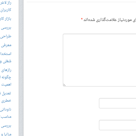
راز لاغ
کاربران
بازار کا
موردنیاز علامت‌گذاری شده‌اند
*
بررسی ال
طراحی س
معرفی م
استخدام
شغلی و مق
رازهای 
چگونه ل
اهمیت د
تعدیل ن
خطری بر
ناودانی 
مناسب‌ت
بررسی ک
مزایا و 