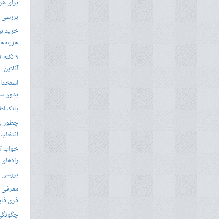
برای هر
بررسی با
خرید بی
هزینه‌ها در
۹ نکته 
آنلاین
استخدام
بدون سا
بانک اط
چطور یک
انتخاب 
خواب کا
راه‌های
بررسی ویژگی های
معرفی ب
فری فای
چگونگی 