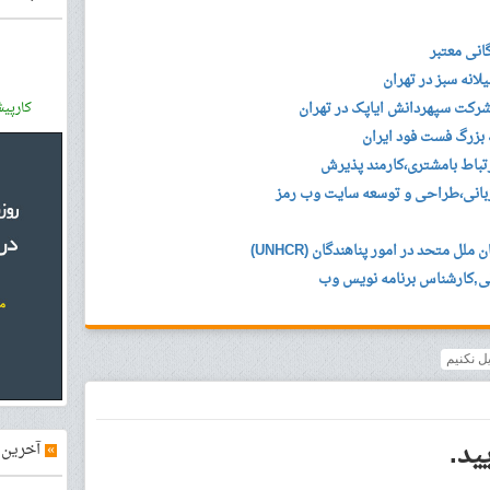
انی معتبر
کارپی
بزرگ فست فود ایران
باط بامشتری،کارمند پذیرش
ل متحد در امور پناهندگان (UNHCR)
ی,کارشناس برنامه نویس وب
یل نکنیم
ید.
»
آخرین آ