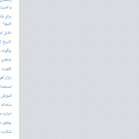
راهنمای
و امنیت
برای شار
کنیم؟
دلایل ا
تاریخ ثب
چگونه ی
جاهای د
تقویت زب
بازار آ
استخدام
آموزش م
سامانه ن
اجاره ح
چطور در
شکایت از 