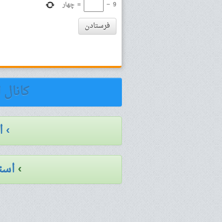
9
−
=
چهار
فرستادن
کانال 
› 
›
است