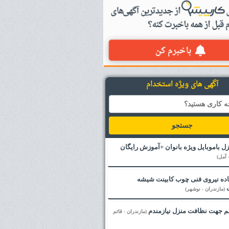
آگهی های ویژه استخدام
جستجو
زل باموبایل ویژه بانوان +آموزش رایگان
 آمل)
ده نیروی فنی چوب کابینت شیشه
(مازندران - نوشهر)
نم جهت نظافت منزل نیازمندم
(مازندران - قائم