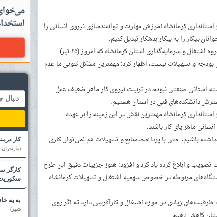
استانداری کرمانشاه آموزش مهارت و توانمندسازی نیروی انسانی را
نان بیکار را به بیکار بدهکار تبدیل کنیم.
به گزارش خبرنگار ایسنا، رضا رحیمی در کارگروه اشتغال و سرمایه‌گذاری استان کرمانشاه که امروز (۲۵ تیر)
مین بودجه و تسهیلات نیست، اظهار کرد: مهمترین مشکل کنونی ما عدم
شته استانی صنعتی نبوده، در تربیت نیروی کار ماهر ضعیف عمل
سترش دانشکده‌های فنی در استان هستیم.
استانداری کرمانشاه مهمترین نقش در این زمینه را بر عهده
نسانی ماهر پای کار باشند.
نداشته باشیم، حتی با پرداخت منابع و تسهیلات هم نمی‌توان کاری
کار درمن
(مازندران -
صویب و ابلاغ کرده یاد کرد و افزود: هنوز جزییات دقیق این طرح
کارگر سا
گاه‌های مربوطه در خصوص سهمیه اشتغال و تسهیلات کرمانشاه
سکوریت
به یه خا
 ظرفیت‌های زیادی در حوزه اشتغال و کارآفرینی دارد که اگر روی
شهر)
استان کاهش دهیم.