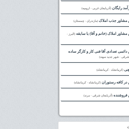
مد رایگان
(آذربایجان غربی - ارومیه)
 مشاور جذب املاک
(مازندران - چمستان)
مشاور املاک (خانم و آقا) با سابقه
(البرز -
دائمی تعدادی آقا فنی کار و کارگر ساده
 شرقی - شهر جدید سهند)
چی
(کرمانشاه - کرمانشاه)
در کافه رستوران
(کرمانشاه - کرمانشاه)
 فروشنده
(آذربایجان شرقی - مرند)