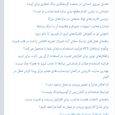
تعدیل نیروی انسانی در صنعت گردشگری؛ زنگ خطری برای آینده
ناودانی یا نبشی؛ کدام مقطع برای سازه شما مناسب‌تر است؟
بررسی کاربردهای لوله صنعتی در سازه‌های بزرگ
مزایا و معایب ایمپلنت بایوتم و مقایسه آن با دیگر برندها
تحولی نو در آموزش تکنیک‌های ابرو: از فیبروز تا نانو بروز
راهنمای هتل های نزدیک معالی آباد شیراز؛ تجربه اقامتی راحت در قلب شیراز
چگونه نرم‌افزار ATS فرآیند استخدام سازمان شما را متحول می‌کند؟
راهکارهای نوین برای افزایش امنیت در استفاده از آی پی ثابت برای ترید
فرآیند استخدام مؤثر، از شناسایی نیازها تا جذب نیرو به همراه چک لیست
بهترین سایت کاریابی در آلمان؛ وب‌سایت‌های معتبر برای پیدا کردن شغل در
آلمان
آیا امکان شارژ و تعمیر پرینتر در محل وجود دارد؟
شرایط استخدام در آلمان پس از آوسبیلدونگ چیست؟
راهنمای انتخاب هاست مناسب برای افزایش سرعت و امنیت سایت
برای شارژ کارتریج پرینتر در محل به کجا مراجعه کنیم؟
دلایل استقبال مردم از وام طلا چیست؟