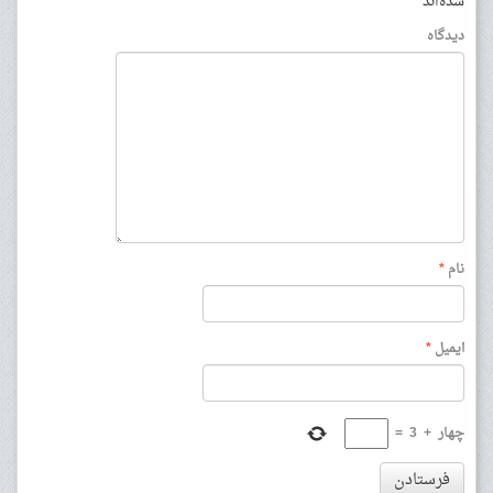
شده‌اند
*
دیدگاه
نام
*
ایمیل
*
چهار
+
3
=
فرستادن