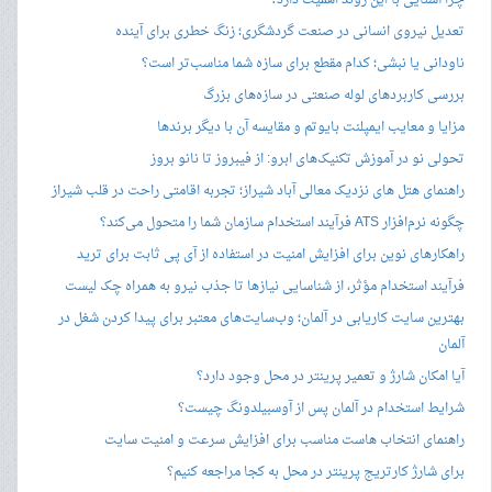
چرا آشنایی با این روند اهمیت دارد؟
تعدیل نیروی انسانی در صنعت گردشگری؛ زنگ خطری برای آینده
ناودانی یا نبشی؛ کدام مقطع برای سازه شما مناسب‌تر است؟
بررسی کاربردهای لوله صنعتی در سازه‌های بزرگ
مزایا و معایب ایمپلنت بایوتم و مقایسه آن با دیگر برندها
تحولی نو در آموزش تکنیک‌های ابرو: از فیبروز تا نانو بروز
راهنمای هتل های نزدیک معالی آباد شیراز؛ تجربه اقامتی راحت در قلب شیراز
چگونه نرم‌افزار ATS فرآیند استخدام سازمان شما را متحول می‌کند؟
راهکارهای نوین برای افزایش امنیت در استفاده از آی پی ثابت برای ترید
فرآیند استخدام مؤثر، از شناسایی نیازها تا جذب نیرو به همراه چک لیست
بهترین سایت کاریابی در آلمان؛ وب‌سایت‌های معتبر برای پیدا کردن شغل در
آلمان
آیا امکان شارژ و تعمیر پرینتر در محل وجود دارد؟
شرایط استخدام در آلمان پس از آوسبیلدونگ چیست؟
راهنمای انتخاب هاست مناسب برای افزایش سرعت و امنیت سایت
برای شارژ کارتریج پرینتر در محل به کجا مراجعه کنیم؟