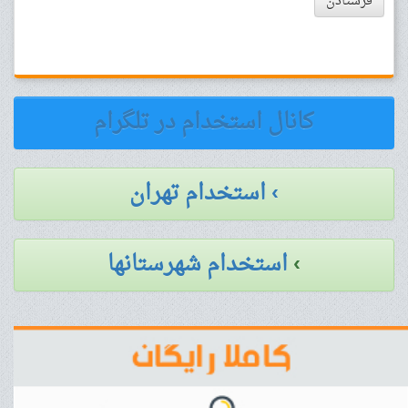
فرستادن
کانال استخدام در تلگرام
› استخدام تهران
›
استخدام شهرستانها