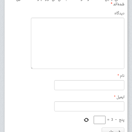
شده‌اند
*
دیدگاه
نام
*
ایمیل
*
پنج
−
3
=