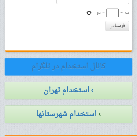
سه
−
=
دو
فرستادن
کانال استخدام در تلگرام
› استخدام تهران
›
استخدام شهرستانها