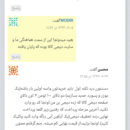
پاسخ
MODIR
گفت:
۱۳۹۴-۰۸-۰۵ در ۰۸:۵۲
بعید میدونم! این از سمت هماهنگی ما و
سایت دیجی کالا بوده که پایان یافته
پاسخ
محسن
گفت:
۱۳۹۴-۰۷-۲۹ در ۱۴:۵۵
دستتون درد نکنه.اول :باید خریدتون واسه اولین بار باشه(یک
یوزر و پسورد جدید بسازید).دو:بالای ۱۰۰ تومن.۳.اون بالای
صفحه دیجی کالا که زده دیجی بن من،اونجا کد رو وارد
نکنید.آخرین مرحله پرداخت که رفتین،زیر کلمه پرداخت
نهایی،،زده تخفیف دیجی(یک آیکون آبی رنگه.وارد کنید وکلیک
کنید).اونجا بزنید،از قیمت نهایی کم میشه..منم گرفتم.ممنون