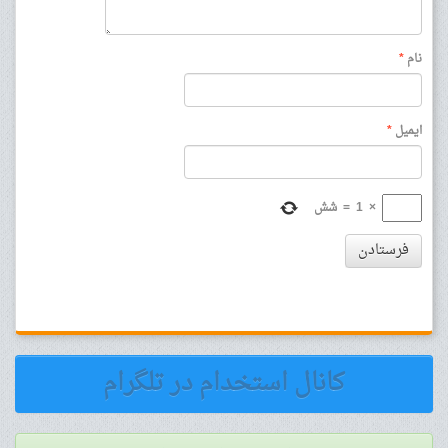
نام
*
ایمیل
*
×
1
=
شش
فرستادن
کانال استخدام در تلگرام