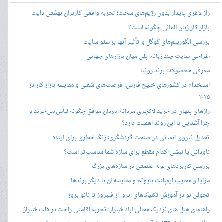
راز لاغری پایدار بدون رژیم‌های سخت؛ تجربه واقعی کاربران بهشتی دایت
بازار کار زبان آلمانی چگونه است؟
بررسی الگوریتم‌های گوگل و تأثیر آنها بر سئو سایت
طراحی سایت چند زبانه: پلی میان بازارهای جهانی
معرفی محصولات برند رونیا
استخدام در کشورهای خلیج فارس: فرصت‌های شغلی و مقایسه بازار کار در
۲۰۲۵
رازهای پنهان در خرید لاکچری مردانه؛ مردان موفق چگونه لباس می‌خرند و
چرا آشنایی با این روند اهمیت دارد؟
تعدیل نیروی انسانی در صنعت گردشگری؛ زنگ خطری برای آینده
ناودانی یا نبشی؛ کدام مقطع برای سازه شما مناسب‌تر است؟
بررسی کاربردهای لوله صنعتی در سازه‌های بزرگ
مزایا و معایب ایمپلنت بایوتم و مقایسه آن با دیگر برندها
تحولی نو در آموزش تکنیک‌های ابرو: از فیبروز تا نانو بروز
راهنمای هتل های نزدیک معالی آباد شیراز؛ تجربه اقامتی راحت در قلب شیراز