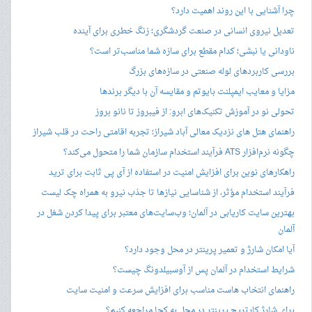
چرا آشنایی با این روند اهمیت دارد؟
تعدیل نیروی انسانی در صنعت گردشگری؛ زنگ خطری برای آینده
ناودانی یا نبشی؛ کدام مقطع برای سازه شما مناسب‌تر است؟
بررسی کاربردهای لوله صنعتی در سازه‌های بزرگ
مزایا و معایب ایمپلنت بایوتم و مقایسه آن با دیگر برندها
تحولی نو در آموزش تکنیک‌های ابرو: از فیبروز تا نانو بروز
راهنمای هتل های نزدیک معالی آباد شیراز؛ تجربه اقامتی راحت در قلب شیراز
چگونه نرم‌افزار ATS فرآیند استخدام سازمان شما را متحول می‌کند؟
راهکارهای نوین برای افزایش امنیت در استفاده از آی پی ثابت برای ترید
فرآیند استخدام مؤثر، از شناسایی نیازها تا جذب نیرو به همراه چک لیست
بهترین سایت کاریابی در آلمان؛ وب‌سایت‌های معتبر برای پیدا کردن شغل در
آلمان
آیا امکان شارژ و تعمیر پرینتر در محل وجود دارد؟
شرایط استخدام در آلمان پس از آوسبیلدونگ چیست؟
راهنمای انتخاب هاست مناسب برای افزایش سرعت و امنیت سایت
برای شارژ کارتریج پرینتر در محل به کجا مراجعه کنیم؟