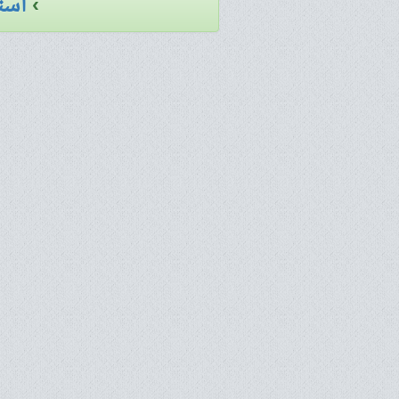
›
است