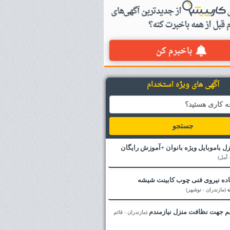
آگهی های ویژه استخدام
جستجو
زل باموبایل ویژه بانوان +آموزش رایگان
 آمل)
ده نیروی فنی چوب کابینت شیشه
(مازندران - نوشهر)
نم جهت نظافت منزل نیازمندم
(مازندران - قائم