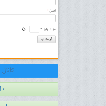
ایمیل
*
دو
+
پنج
=
فرستادن
کانال 
› 