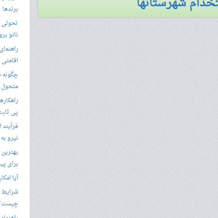
خدام شهرستانها
برندها
تحولی نو
نانو برو
راهنمای 
اقامتی 
متحول م
راهکارها
پی ثابت
فرآیند ا
نیرو به
بهترین 
برای پید
آیا امکا
شرایط ا
چیست؟