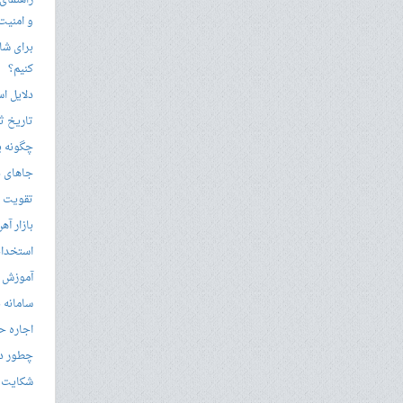
راهنمای
و امنیت
برای شار
کنیم؟
دلایل ا
تاریخ ثب
چگونه ی
جاهای د
تقویت زب
بازار آ
استخدام
آموزش م
سامانه ن
اجاره ح
چطور در
شکایت از 