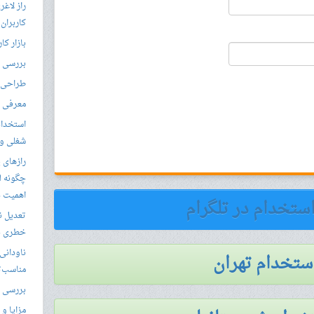
راز لاغ
کاربران
بازار کا
بررسی ال
طراحی س
معرفی م
استخدام
شغلی و مق
رازهای 
چگونه ل
اهمیت د
استخدام در تلگرام
تعدیل ن
خطری بر
ناودانی 
استخدام تهران
مناسب‌ت
بررسی ک
مزایا و 