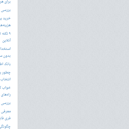
برای هر
بررسی با
خرید بی
هزینه‌ها در
۹ نکته 
آنلاین
استخدام
بدون سا
بانک اط
چطور یک
انتخاب 
خواب کا
راه‌های
بررسی ویژگی های
معرفی ب
فری فای
چگونگی 