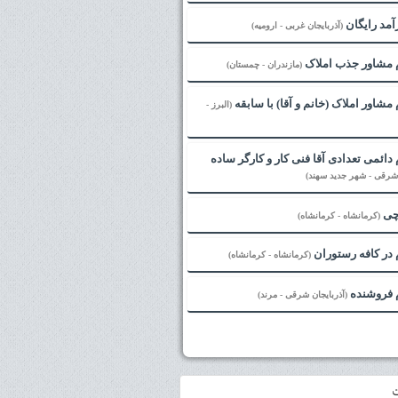
مد رایگان
(آذربایجان غربی - ارومیه)
 مشاور جذب املاک
(مازندران - چمستان)
مشاور املاک (خانم و آقا) با سابقه
(البرز -
دائمی تعدادی آقا فنی کار و کارگر ساده
 شرقی - شهر جدید سهند)
چی
(کرمانشاه - کرمانشاه)
در کافه رستوران
(کرمانشاه - کرمانشاه)
 فروشنده
(آذربایجان شرقی - مرند)