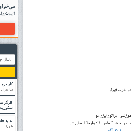
کار درمن
اس غرب تهران .
(مازندران -
کارگر سا
سکوریت
به یه خا
 در بخش “تماس با کارفرما” ارسال شود
شهر)
لینک آگهی