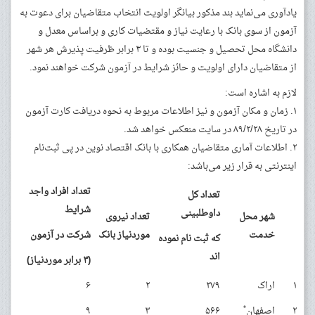
یادآوری می‌نماید بند مذکور بیانگر اولویت انتخاب متقاضیان برای دعوت به
آزمون از سوی بانک با رعایت نیاز و مقتضیات کاری و براساس معدل و
دانشگاه محل تحصیل و جنسیت بوده و تا ۳ برابر ظرفیت پذیرش هر شهر
از متقاضیان دارای اولویت و حائز شرایط در آزمون شرکت خواهند نمود.
لازم به اشاره است:
۱. زمان و مکان آزمون و نیز اطلاعات مربوط به نحوه دریافت کارت آزمون
در تاریخ ۸۹/۲/۲۸ در سایت منعکس خواهد شد.
۲. اطلاعات آماری متقاضیان همکاری با بانک اقتصاد نوین در پی ثبت‌نام
اینترنتی به قرار زیر می‌باشد:
تعداد افراد واجد
تعداد کل
شرایط
داوطلبینی
شهر محل
تعداد نیروی
خدمت
موردنیاز بانک
شرکت در آزمون
که ثبت نام نموده
اند
(۳ برابر موردنیاز)
۱
اراک
۲۷۹
۲
۶
*
۲
اصفهان
۵۶۶
۳
۹