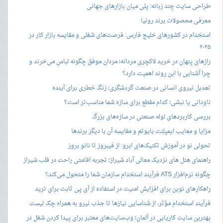
طراحی سایت چند زبانه: پلی میان بازارهای جهانی
معرفی محصولات برند رونیا
استخدام در کشورهای خلیج فارس: فرصت‌های شغلی و مقایسه بازار کار در
۲۰۲۵
رازهای پنهان در خرید لاکچری مردانه؛ مردان موفق چگونه لباس می‌خرند و
چرا آشنایی با این روند اهمیت دارد؟
تعدیل نیروی انسانی در صنعت گردشگری؛ زنگ خطری برای آینده
ناودانی یا نبشی؛ کدام مقطع برای سازه شما مناسب‌تر است؟
بررسی کاربردهای لوله صنعتی در سازه‌های بزرگ
مزایا و معایب ایمپلنت بایوتم و مقایسه آن با دیگر برندها
تحولی نو در آموزش تکنیک‌های ابرو: از فیبروز تا نانو بروز
راهنمای هتل های نزدیک معالی آباد شیراز؛ تجربه اقامتی راحت در قلب شیراز
چگونه نرم‌افزار ATS فرآیند استخدام سازمان شما را متحول می‌کند؟
راهکارهای نوین برای افزایش امنیت در استفاده از آی پی ثابت برای ترید
فرآیند استخدام مؤثر، از شناسایی نیازها تا جذب نیرو به همراه چک لیست
بهترین سایت کاریابی در آلمان؛ وب‌سایت‌های معتبر برای پیدا کردن شغل در