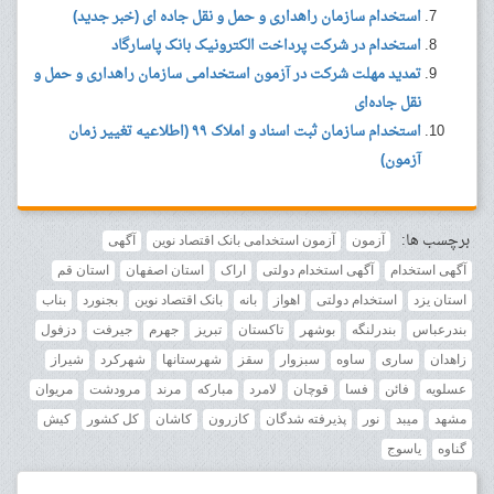
استخدام سازمان راهداری و حمل و نقل جاده ای (خبر جدید)
استخدام در شرکت پرداخت الکترونیک بانک پاسارگاد
تمدید مهلت شرکت در آزمون استخدامی سازمان راهداری و حمل و
نقل جاده‌ای
استخدام سازمان ثبت اسناد و املاک ۹۹ (اطلاعیه تغییر زمان
آزمون)
برچسب ها:
آزمون
آزمون استخدامی بانک اقتصاد نوین
آگهی
آگهی استخدام
آگهی استخدام دولتی
اراک
استان اصفهان
استان قم
استان یزد
استخدام دولتی
اهواز
بانه
بانک اقتصاد نوین
بجنورد
بناب
بندرعباس
بندرلنگه
بوشهر
تاکستان
تبریز
جهرم
جیرفت
دزفول
زاهدان
ساری
ساوه
سبزوار
سقز
شهرستانها
شهرکرد
شیراز
عسلویه
فائن
فسا
قوچان
لامرد
مبارکه
مرند
مرودشت
مریوان
مشهد
میبد
نور
پذیرفته شدگان
کازرون
کاشان
کل کشور
کیش
گناوه
یاسوج