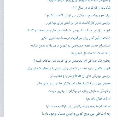
چطور در مصاحبه‌ آموزش و پرورش موفق شویم؟
شکایت از کارفرما در سال ۱۴۰۳
برای هر پرونده چند وکیل می توانی انتخاب کنیم؟
بررسی بازار کار کاشت ناخن در آلمان برای مهاجران
خرید بیزینس در کانادا بررسی شرایط، مراحل و هزینه‌ها در ۲۰۲۴
۹ نکته تاثیر گذار برای موفقیت در مصاحبه کاری آنلاین
استخدام جدید معلم خصوصی در تهران با سابقه و بدون سابقه
بانک اطلاعات مشاغل استان ها
چطور یک صرافی ارز دیجیتال برای خرید تتر انتخاب کنیم؟
خواب کافی اولین قدم در کاهش وزن اصولی+ راه‌های کاهش وزن
بررسی ویژگی های ارز hive و مزایا و معایب آن
معرفی بهترین تاکتیک ها و استراتژی ها در بازی فری فایر
چگونگی سفارش چاپ هولوگرام با بهترین قیمت
از کجا نهال بخریم؟
استخدام مترجم یار اسپانیایی در دارالترجمه ساترا
چه ارتباطی بین دوج کوین و ایلان ماسک وجود دارد؟