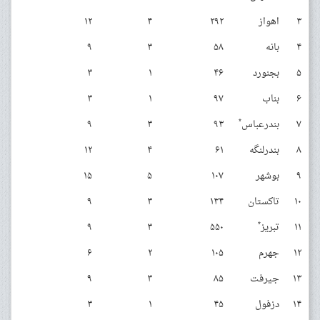
۳
اهواز
۲۹۲
۴
۱۲
۴
بانه
۵۸
۳
۹
۵
بجنورد
۴۶
۱
۳
۶
بناب
۹۷
۱
۳
*
۷
بندرعباس
۹۳
۳
۹
۸
بندرلنگه
۶۱
۴
۱۲
۹
بوشهر
۱۰۷
۵
۱۵
۱۰
تاکستان
۱۳۴
۳
۹
*
۱۱
تبریز
۵۵۰
۳
۹
۱۲
جهرم
۱۰۵
۲
۶
۱۳
جیرفت
۸۵
۳
۹
۱۴
دزفول
۴۵
۱
۳