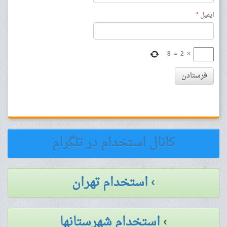
ایمیل
*
8
=
2
×
فرستادن
کانال استخدام در تلگرام
› استخدام تهران
›
استخدام شهرستانها