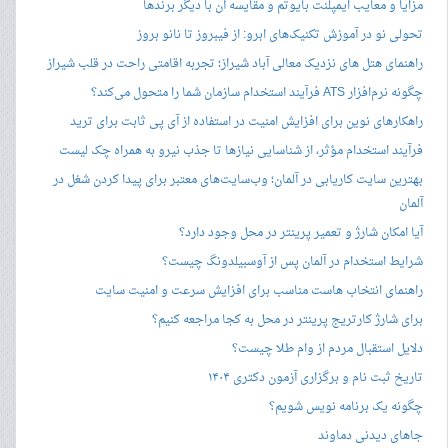
مزایا و معایب ایمپلنت بایوتم و مقایسه آن با دیگر برندها
تحولی نو در آموزش تکنیک‌های ابرو: از فیبروز تا نانو بروز
راهنمای هتل های نزدیک معالی آباد شیراز؛ تجربه اقامتی راحت در قلب شیراز
چگونه نرم‌افزار ATS فرآیند استخدام سازمان شما را متحول می‌کند؟
راهکارهای نوین برای افزایش امنیت در استفاده از آی پی ثابت برای ترید
فرآیند استخدام مؤثر، از شناسایی نیازها تا جذب نیرو به همراه چک لیست
بهترین سایت کاریابی در آلمان؛ وب‌سایت‌های معتبر برای پیدا کردن شغل در
آلمان
آیا امکان شارژ و تعمیر پرینتر در محل وجود دارد؟
شرایط استخدام در آلمان پس از آوسبیلدونگ چیست؟
راهنمای انتخاب هاست مناسب برای افزایش سرعت و امنیت سایت
برای شارژ کارتریج پرینتر در محل به کجا مراجعه کنیم؟
دلایل استقبال مردم از وام طلا چیست؟
تاریخ ثبت نام و برگزاری آزمون دکتری ۱۴۰۴
چگونه یک برنامه نویس شویم؟
جاهای دیدنی دماوند