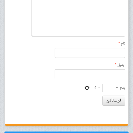
نام
*
ایمیل
*
پنج
−
=
4
فرستادن