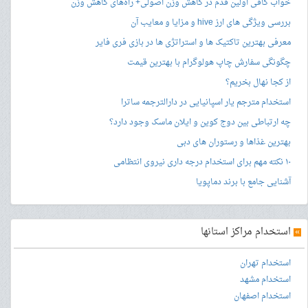
خواب کافی اولین قدم در کاهش وزن اصولی+ راه‌های کاهش وزن
بررسی ویژگی های ارز hive و مزایا و معایب آن
معرفی بهترین تاکتیک ها و استراتژی ها در بازی فری فایر
چگونگی سفارش چاپ هولوگرام با بهترین قیمت
از کجا نهال بخریم؟
استخدام مترجم یار اسپانیایی در دارالترجمه ساترا
چه ارتباطی بین دوج کوین و ایلان ماسک وجود دارد؟
بهترین غذاها و رستوران های دبی
۱۰ نکته مهم برای استخدام درجه داری نیروی انتظامی
آشنایی جامع با برند دماپویا
»
استخدام مراکز استانها
استخدام تهران
استخدام مشهد
استخدام اصفهان