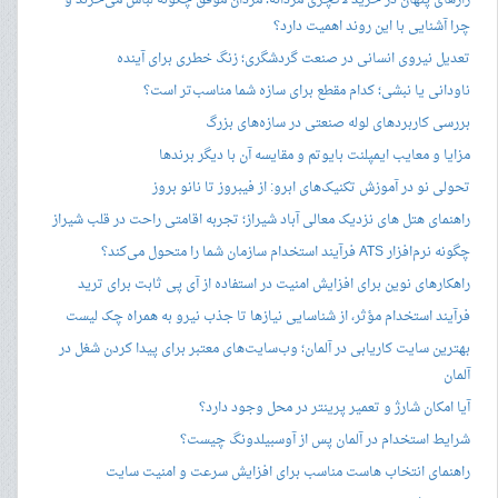
رازهای پنهان در خرید لاکچری مردانه؛ مردان موفق چگونه لباس می‌خرند و
چرا آشنایی با این روند اهمیت دارد؟
تعدیل نیروی انسانی در صنعت گردشگری؛ زنگ خطری برای آینده
ناودانی یا نبشی؛ کدام مقطع برای سازه شما مناسب‌تر است؟
بررسی کاربردهای لوله صنعتی در سازه‌های بزرگ
مزایا و معایب ایمپلنت بایوتم و مقایسه آن با دیگر برندها
تحولی نو در آموزش تکنیک‌های ابرو: از فیبروز تا نانو بروز
راهنمای هتل های نزدیک معالی آباد شیراز؛ تجربه اقامتی راحت در قلب شیراز
چگونه نرم‌افزار ATS فرآیند استخدام سازمان شما را متحول می‌کند؟
راهکارهای نوین برای افزایش امنیت در استفاده از آی پی ثابت برای ترید
فرآیند استخدام مؤثر، از شناسایی نیازها تا جذب نیرو به همراه چک لیست
بهترین سایت کاریابی در آلمان؛ وب‌سایت‌های معتبر برای پیدا کردن شغل در
آلمان
آیا امکان شارژ و تعمیر پرینتر در محل وجود دارد؟
شرایط استخدام در آلمان پس از آوسبیلدونگ چیست؟
راهنمای انتخاب هاست مناسب برای افزایش سرعت و امنیت سایت