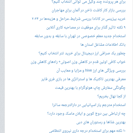
برای هر پرونده چند وکیل می توانی انتخاب کنیم؟
بررسی بازار کار کاشت ناخن در آلمان برای مهاجران
خرید بیزینس در کانادا بررسی شرایط، مراحل و هزینه‌ها در ۲۰۲۴
۹ نکته تاثیر گذار برای موفقیت در مصاحبه کاری آنلاین
استخدام جدید معلم خصوصی در تهران با سابقه و بدون سابقه
بانک اطلاعات مشاغل استان ها
چطور یک صرافی ارز دیجیتال برای خرید تتر انتخاب کنیم؟
خواب کافی اولین قدم در کاهش وزن اصولی+ راه‌های کاهش وزن
بررسی ویژگی های ارز hive و مزایا و معایب آن
معرفی بهترین تاکتیک ها و استراتژی ها در بازی فری فایر
چگونگی سفارش چاپ هولوگرام با بهترین قیمت
از کجا نهال بخریم؟
استخدام مترجم یار اسپانیایی در دارالترجمه ساترا
چه ارتباطی بین دوج کوین و ایلان ماسک وجود دارد؟
بهترین غذاها و رستوران های دبی
۱۰ نکته مهم برای استخدام درجه داری نیروی انتظامی