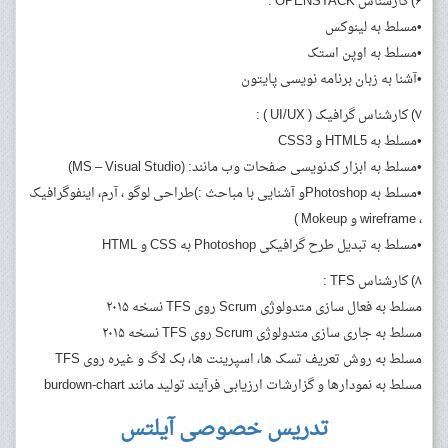
۶) کارشناس OPENSTACK :
•مسلط به لینوکس
•مسلط به اوپن استک
•آشنا به زبان برنامه نویسی پایتون
۷) کارشناس گرافیک ( UI/UX ) :
•مسلط به HTML5 و CSS3
•مسلط به ابزار کدنویسی صفحات وب مانند: (MS – Visual Studio)
•مسلط به Photoshopو آشنایی با مباحث :)طراحی لوگو ، آرم، اینفوگرافیک
، wireframe و Mokeup )
•مسلط به تبدیل طرح گرافیکی Photoshop به CSS و HTML
۸) کارشناس TFS :
مسلط به فعال سازی متدولوژی Scrum روی TFS نسخه ۲۰۱۵
مسلط به جاری سازی متدولوژی Scrum روی TFS نسخه ۲۰۱۵
مسلط به روش تعریف تسک ها، اسپرینت ها، بک لاگ و غیره روی TFS
مسلط به نمودارها و گزارشات ارزیابی فرآیند تولید مانند burdown-chart
تدریس خصوصی آیلتس