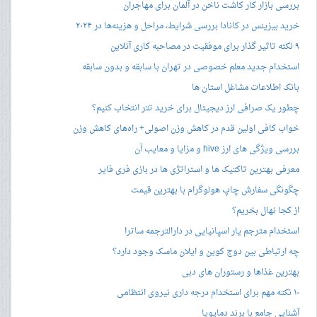
بررسی بازار کار کاشت ناخن در آلمان برای مهاجران
خرید بیزینس در کانادا بررسی شرایط، مراحل و هزینه‌ها در ۲۰۲۴
۹ نکته تاثیر گذار برای موفقیت در مصاحبه کاری آنلاین
استخدام جدید معلم خصوصی در تهران با سابقه و بدون سابقه
بانک اطلاعات مشاغل استان ها
چطور یک صرافی ارز دیجیتال برای خرید تتر انتخاب کنیم؟
خواب کافی اولین قدم در کاهش وزن اصولی+ راه‌های کاهش وزن
بررسی ویژگی های ارز hive و مزایا و معایب آن
معرفی بهترین تاکتیک ها و استراتژی ها در بازی فری فایر
چگونگی سفارش چاپ هولوگرام با بهترین قیمت
از کجا نهال بخریم؟
استخدام مترجم یار اسپانیایی در دارالترجمه ساترا
چه ارتباطی بین دوج کوین و ایلان ماسک وجود دارد؟
بهترین غذاها و رستوران های دبی
۱۰ نکته مهم برای استخدام درجه داری نیروی انتظامی
آشنایی جامع با برند دماپویا