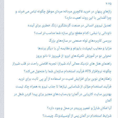
۲۰۲۵
رازهای پنهان در خرید لاکچری مردانه؛ مردان موفق چگونه لباس می‌خرند و
چرا آشنایی با این روند اهمیت دارد؟
تعدیل نیروی انسانی در صنعت گردشگری؛ زنگ خطری برای آینده
ناودانی یا نبشی؛ کدام مقطع برای سازه شما مناسب‌تر است؟
بررسی کاربردهای لوله صنعتی در سازه‌های بزرگ
مزایا و معایب ایمپلنت بایوتم و مقایسه آن با دیگر برندها
تحولی نو در آموزش تکنیک‌های ابرو: از فیبروز تا نانو بروز
راهنمای هتل های نزدیک معالی آباد شیراز؛ تجربه اقامتی راحت در قلب شیراز
چگونه نرم‌افزار ATS فرآیند استخدام سازمان شما را متحول می‌کند؟
راهکارهای نوین برای افزایش امنیت در استفاده از آی پی ثابت برای ترید
فرآیند استخدام مؤثر، از شناسایی نیازها تا جذب نیرو به همراه چک لیست
بهترین سایت کاریابی در آلمان؛ وب‌سایت‌های معتبر برای پیدا کردن شغل در
آلمان
آیا امکان شارژ و تعمیر پرینتر در محل وجود دارد؟
شرایط استخدام در آلمان پس از آوسبیلدونگ چیست؟