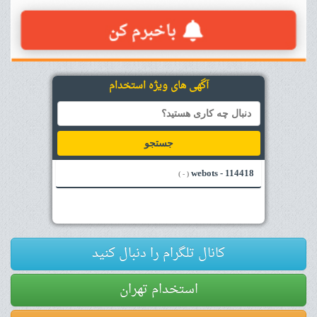
آگهی های ویژه استخدام
جستجو
114418 - webots
( - )
کانال تلگرام را دنبال کنید
استخدام تهران