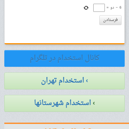
6
−
دو
=
فرستادن
کانال استخدام در تلگرام
› استخدام تهران
›
استخدام شهرستانها