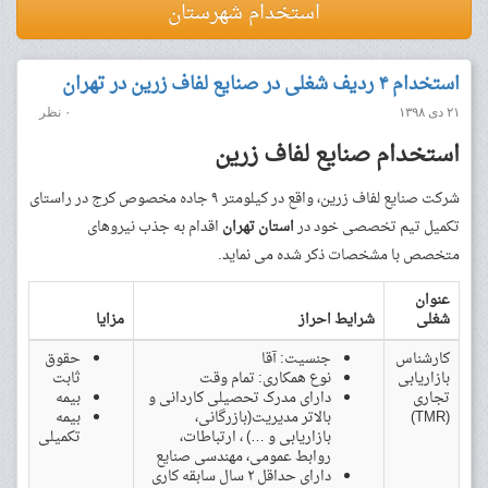
استخدام شهرستان
استخدام ۴ ردیف شغلی در صنایع لفاف زرین در تهران
۲۱ دی ۱۳۹۸
۰ نظر
استخدام صنایع لفاف زرین
شرکت صنایع لفاف زرین، واقع در کیلومتر ۹ جاده مخصوص کرج در راستای
تکمیل تیم تخصصی خود در
استان تهران
اقدام به جذب نیروهای
متخصص با مشخصات ذکر شده می نماید.
عنوان
شغلی
شرایط احراز
مزایا
کارشناس
جنسیت: آقا
حقوق
بازاریابی
نوع همکاری: تمام وقت
ثابت
تجاری
دارای مدرک تحصیلی کاردانی و
بیمه
(TMR)
بالاتر مدیریت(بازرگانی،
بیمه
بازاریابی و …) ، ارتباطات،
تکمیلی
روابط عمومی، مهندسی صنایع
دارای حداقل ۲ سال سابقه کاری