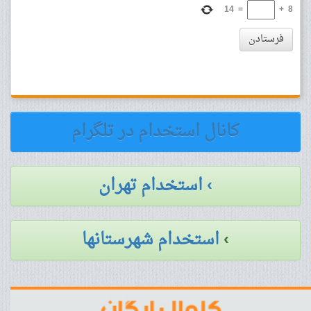
14
=
+
8
فرستادن
کانال استخدام در تلگرام
› استخدام تهران
›
استخدام شهرستانها