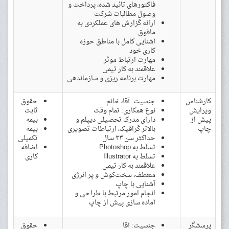
فاکتورهای تائید شده، پرداخت و
وصول مطالبات شرکت
ارائه گزارش های عملکردی به
مافوق
آشنایی کامل با مناطق حوزه
کاری خود
مهارت ارتباط موثر
علاقمند به کار تیمی
مهارت برنامه ریزی و سازماندهی
کارشناس
جنسیت: آقا، خانم
حقوق
ویرایش
نوع همکاری: تمام وقت
ثابت
پیش از
دارای مدرک تحصیلی دیپلم و
بیمه
چاپ
بالاتر گرافیک، ارتباطات تصویری
بیمه
حداکثر سن ۳۳ سال
تکمیلی
تسلط به Photoshop
اضافه
تسلط به Illustrator
کاری
علاقمند به کار تیمی
منعطف، سخت‌کوش و پر انرژی
آشنایی با چاپ
انجام امور مرتبط با طراحی و
آماده سازی پیش از چاپ
پرسشگر
جنسیت: آقا
حقوق