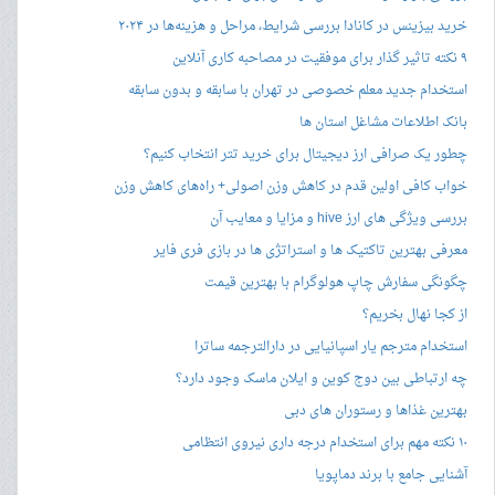
خرید بیزینس در کانادا بررسی شرایط، مراحل و هزینه‌ها در ۲۰۲۴
۹ نکته تاثیر گذار برای موفقیت در مصاحبه کاری آنلاین
استخدام جدید معلم خصوصی در تهران با سابقه و بدون سابقه
بانک اطلاعات مشاغل استان ها
چطور یک صرافی ارز دیجیتال برای خرید تتر انتخاب کنیم؟
خواب کافی اولین قدم در کاهش وزن اصولی+ راه‌های کاهش وزن
بررسی ویژگی های ارز hive و مزایا و معایب آن
معرفی بهترین تاکتیک ها و استراتژی ها در بازی فری فایر
چگونگی سفارش چاپ هولوگرام با بهترین قیمت
از کجا نهال بخریم؟
استخدام مترجم یار اسپانیایی در دارالترجمه ساترا
چه ارتباطی بین دوج کوین و ایلان ماسک وجود دارد؟
بهترین غذاها و رستوران های دبی
۱۰ نکته مهم برای استخدام درجه داری نیروی انتظامی
آشنایی جامع با برند دماپویا