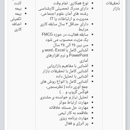
تحقیقات
نوع همکاری: تمام وقت
ثابت
بازار
دارای مدرک تحصیلی کارشناسی
بیمه
رشته های آمار، علوم اجتماعی،
بیمه
مدیریت و ارتباطات یا IT
تکمیلی
دارای حداقل ۳ سال سابقه کاری
اضافه
مرتبط
کاری
سابقه فعالیت در حوزه FMCG
یک مزیت محسوب می شود
سن بین ۲۵ الی ۳۵ سال
آشنایی کامل با word ، Excel و
PowerPoint و نرم افزارهای
آماری
آشنایی با مفاهیم بازاریابی
آشنایی کامل با تحقیقات بازار
آشنایی با تحلیل داده
آشنایی کامل با انواع روش های
جمع آوری داده ( نظرسنجی،
فوکس گروپ و …)
تحلیل نیاز و خواسته ی مشتری
مهارت ارتباط موثر
مهارت حل مسئله خلاقانه
علاقمند به کار تیمی
مهارت برنامه ریزی
پر انرژی و فعال