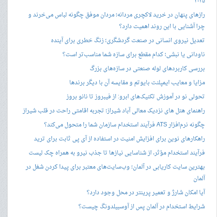
۲۰۲۵
رازهای پنهان در خرید لاکچری مردانه؛ مردان موفق چگونه لباس می‌خرند و
چرا آشنایی با این روند اهمیت دارد؟
تعدیل نیروی انسانی در صنعت گردشگری؛ زنگ خطری برای آینده
ناودانی یا نبشی؛ کدام مقطع برای سازه شما مناسب‌تر است؟
بررسی کاربردهای لوله صنعتی در سازه‌های بزرگ
مزایا و معایب ایمپلنت بایوتم و مقایسه آن با دیگر برندها
تحولی نو در آموزش تکنیک‌های ابرو: از فیبروز تا نانو بروز
راهنمای هتل های نزدیک معالی آباد شیراز؛ تجربه اقامتی راحت در قلب شیراز
چگونه نرم‌افزار ATS فرآیند استخدام سازمان شما را متحول می‌کند؟
راهکارهای نوین برای افزایش امنیت در استفاده از آی پی ثابت برای ترید
فرآیند استخدام مؤثر، از شناسایی نیازها تا جذب نیرو به همراه چک لیست
بهترین سایت کاریابی در آلمان؛ وب‌سایت‌های معتبر برای پیدا کردن شغل در
آلمان
آیا امکان شارژ و تعمیر پرینتر در محل وجود دارد؟
شرایط استخدام در آلمان پس از آوسبیلدونگ چیست؟