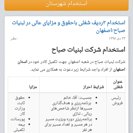
استخدام شهرستان
استخدام ۳ردیف شغلی باحقوق و مزایای عالی در لبنیات
صباح/اصفهان
۲۳ دی ۱۳۹۸
۰ نظر
استخدام شرکت لبنیات صباح
شرکت لبنیات صباح در شعبه اصفهان جهت تکمیل کادر خود در
استان
اصفهان
از افراد واجد شرایط زیر دعوت به همکاری می نماید.
عنوان
شغلی
شرایط احراز
مزایا
رئیس
جنسیت: آقا، خانم
حقوق
فروش
برنامه‌ریزی و هدف‌گذاری
ثابت
مسیرها ازنظر شاخص‌های
وزارت
ریالی ، تناژی
کار
برنامه‌ریزی دوره ویزیت مسیر
پورسانت
در هر مسیر و تعداد مسیر برای
بیمه
هر نفر
تکمیلی