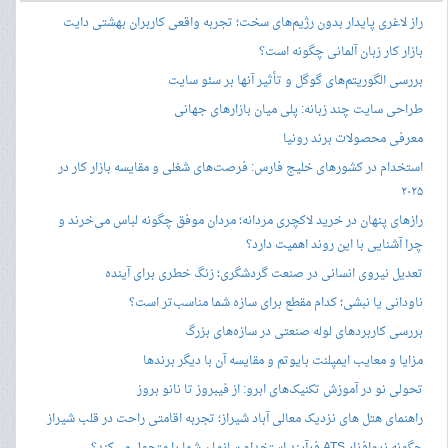
راز لاغری پایدار بدون رژیم‌های سخت؛ تجربه واقعی کاربران بهشتی دایت
بازار کار زبان آلمانی چگونه است؟
بررسی الگوریتم‌های گوگل و تأثیر آنها بر سئو سایت
طراحی سایت چند زبانه: پلی میان بازارهای جهانی
معرفی محصولات برند رونیا
استخدام در کشورهای خلیج فارس: فرصت‌های شغلی و مقایسه بازار کار در
۲۰۲۵
رازهای پنهان در خرید لاکچری مردانه؛ مردان موفق چگونه لباس می‌خرند و
چرا آشنایی با این روند اهمیت دارد؟
تعدیل نیروی انسانی در صنعت گردشگری؛ زنگ خطری برای آینده
ناودانی یا نبشی؛ کدام مقطع برای سازه شما مناسب‌تر است؟
بررسی کاربردهای لوله صنعتی در سازه‌های بزرگ
مزایا و معایب ایمپلنت بایوتم و مقایسه آن با دیگر برندها
تحولی نو در آموزش تکنیک‌های ابرو: از فیبروز تا نانو بروز
راهنمای هتل های نزدیک معالی آباد شیراز؛ تجربه اقامتی راحت در قلب شیراز