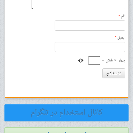
نام
*
ایمیل
*
چهار
×
شش
=
فرستادن
کانال استخدام در تلگرام