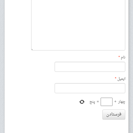
نام
*
ایمیل
*
چهار
+
=
پنج
فرستادن