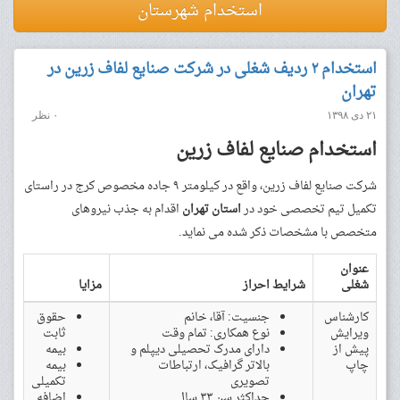
استخدام شهرستان
استخدام ۲ ردیف شغلی در شرکت صنایع لفاف زرین در
تهران
۲۱ دی ۱۳۹۸
۰ نظر
استخدام صنایع لفاف زرین
شرکت صنایع لفاف زرین، واقع در کیلومتر ۹ جاده مخصوص کرج در راستای
تکمیل تیم تخصصی خود در
استان تهران
اقدام به جذب نیروهای
متخصص با مشخصات ذکر شده می نماید.
عنوان
شغلی
شرایط احراز
مزایا
کارشناس
جنسیت: آقا، خانم
حقوق
ویرایش
نوع همکاری: تمام وقت
ثابت
پیش از
دارای مدرک تحصیلی دیپلم و
بیمه
چاپ
بالاتر گرافیک، ارتباطات
بیمه
تصویری
تکمیلی
حداکثر سن ۳۳ سال
اضافه