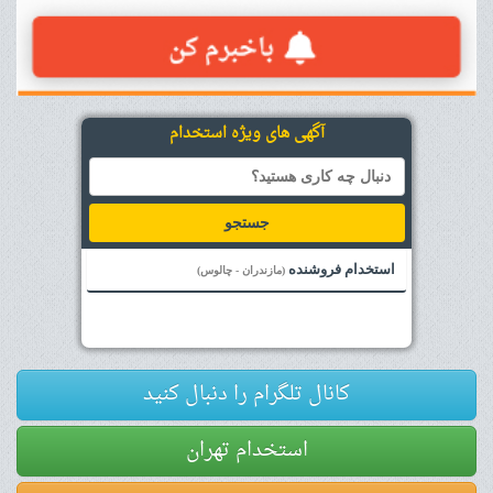
آگهی های ویژه استخدام
جستجو
استخدام فروشنده
(مازندران - چالوس)
کانال تلگرام را دنبال کنید
استخدام تهران