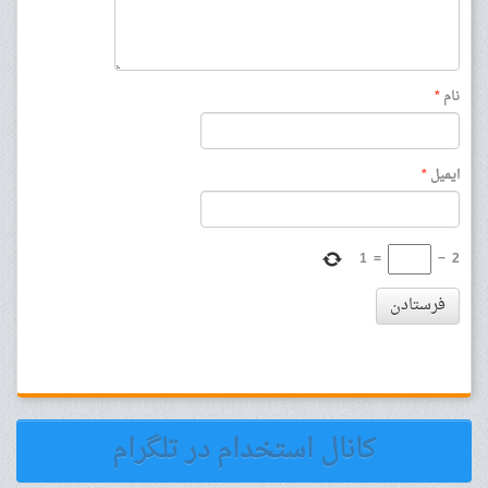
نام
*
ایمیل
*
1
=
−
2
فرستادن
کانال استخدام در تلگرام