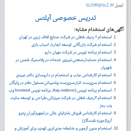
ایمیل
SLZHR@SLZ.IR
تدریس خصوصی آیلتس
آگهی‌های استخدام مشابه:
استخدام ۲ ردیف شغلی در شرکت صنایع لفاف زرین در تهران
استخدام شرکت بازرگانی توسعه تجارت اسباب بازی
استخدام برنامه نویس در شرکت مهبان دارو
استخدام حسابدارصنعتی،نیروی خدمات در پلاستیک شمس در
شهریار
استخدام کارشناس جذب و استخدام در داروسازی دکتر عبیدی
استخدام سرپرست انبار،سرپرست پشتیبانی،مسئول دفتر در پایگان
استخدام برنامه نویس (Asp.net(mvc, برنامه نویس frontend وب
استخدام ۴ردیف شغلی در شرکت میزبانی،طراحی و توسعه سایت
وب رمز
استخدام کارشناس فروش بامزایای عالی درتجهیزآوران پترو
آریا(حوزه نفت،گاز)
استخدام بدون آزمون و ضابطه؛ جدی‌ترین تهدید برای آموزش و