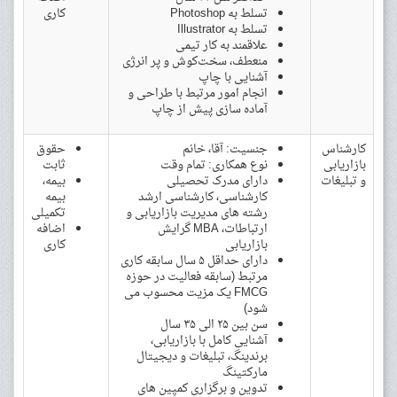
تسلط به Photoshop
کاری
تسلط به Illustrator
علاقمند به کار تیمی
منعطف، سخت‌کوش و پر انرژی
آشنایی با چاپ
انجام امور مرتبط با طراحی و
آماده سازی پیش از چاپ
کارشناس
جنسیت: آقا، خانم
حقوق
بازاریابی
نوع همکاری: تمام وقت
ثابت
و تبلیغات
دارای مدرک تحصیلی
بیمه،
کارشناسی، کارشناسی ارشد
بیمه
رشته های مدیریت بازاریابی و
تکمیلی
ارتباطات، MBA گرایش
اضافه
بازاریابی
کاری
دارای حداقل ۵ سال سابقه کاری
مرتبط (سابقه فعالیت در حوزه
FMCG یک مزیت محسوب می
شود)
سن بین ۲۵ الی ۳۵ سال
آشنایی کامل با بازاریابی،
برندینگ، تبلیغات و دیجیتال
مارکتینگ
تدوین و برگزاری کمپین های