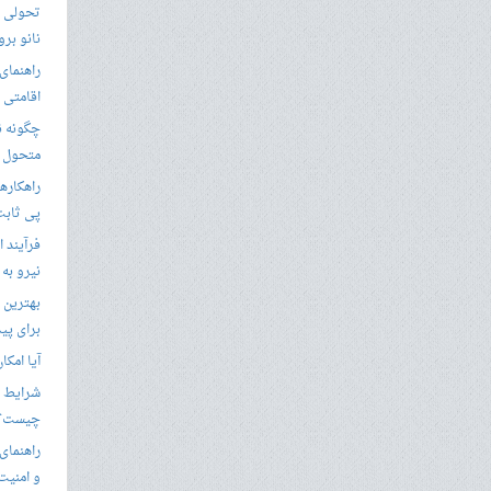
تحولی نو
نانو برو
راهنمای 
اقامتی 
متحول م
راهکارها
پی ثابت
فرآیند ا
نیرو به
بهترین 
برای پید
آیا امکا
شرایط ا
چیست؟
راهنمای
و امنیت