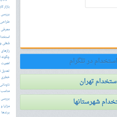
بازار کا
بررسی ال
طراحی س
معرفی م
استخدام
شغلی و مق
رازهای 
چگونه ل
استخدام در تلگرام
اهمیت د
تعدیل ن
خطری بر
استخدام تهران
ناودانی 
مناسب‌ت
بررسی ک
خدام شهرستانها
مزایا و 
برندها