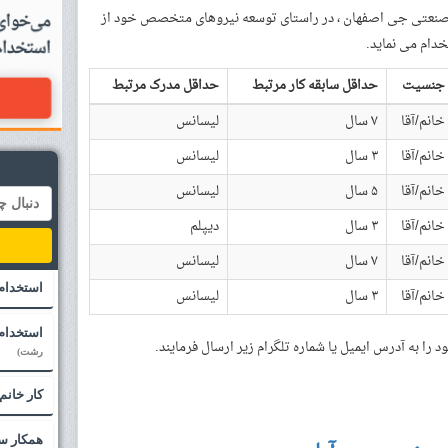
صنعتی جی اصفهان ، در راستای توسعه نیروهای متخصص خود از
دام می‏ نماید.
جنسیت
حداقل سابقه کار مرتبط
حداقل مدرک مرتبط
خانم/آقا
۷ سال
لیسانس
خانم/آقا
۳ سال
لیسانس
خانم/آقا
۵ سال
لیسانس
خانم/آقا
۳ سال
دیپلم
خانم/آقا
۷ سال
لیسانس
استخدام
خانم/آقا
۳ سال
لیسانس
استخدام 
را به آدرس ایمیل یا شماره تلگرام زیر ارسال فرمایند.
رشت)
کار خان
همکار سا