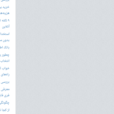
خرید بی
هزینه‌ها در
۹ نکته 
آنلاین
استخدام
بدون سا
بانک اط
چطور یک
انتخاب 
خواب کا
راه‌های
بررسی ویژگی های
معرفی ب
فری فای
چگونگی 
از کجا ن