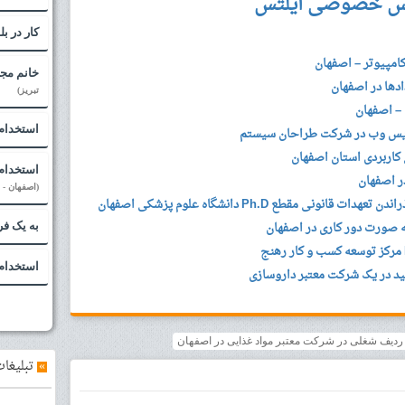
س خصوصی آیلتس
کار در ب
مپیوتر – اصفهان
خانم مج
دها در اصفهان
تبریز)
 – اصفهان
استخدام 
 نویس وب در شرکت طراحان سیستم
کاربردی استان اصفهان
استخدام 
در اصفهان
(اصفهان - ح
ی مقطع Ph.D دانشگاه علوم پزشکی اصفهان
 صورت دور کاری در اصفهان
به یک فر
استخدام 
ید در یک شرکت معتبر داروسازی
»
تبلیغات