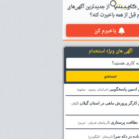
آگهی های ویژه استخدام
جستجو
 ادمین پاسخگویی
(خراسان رضوی - مشهد)
کارگر پرورش ماهی در استان گیلان
(گیلان -
م نظافت پرستاری
(آذربایجان شرقی - تبریز)
ده در دکه سرا
(لرستان - الیگودرز)