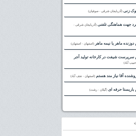
لوک زنی
(آذربایجان شرقی - صوفیان)
رد جهت هماهنگی تلفنی
(آذربایجان شرقی -
دوزنده ماهر یا نیمه ماهر
(اصفهان - اصفهان)
سرپرست شیفت در کارخانه تولید آجر
بیب آباد)
وشنده آقا نیاز مند هستم
(اصفهان - نجف آباد)
باریستا حرفه ای
(گیلان - رشت)