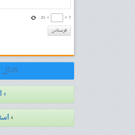
21
=
×
7
فرستادن
کانال 
› 
›
است