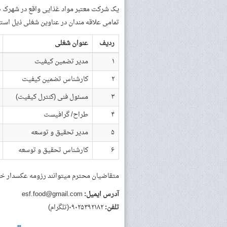
یک شرکت معتبر مواد غذایی واقع در شهرک 
تمامی علاقه مندان در عناوین شغلی ذیل استخ
ردیف
عنوان شغلی
۱
مدیر تضمین کیفیت
۲
کارشناس تضمین کیفیت
۳
مسئول فنی (کنترل کیفیت)
۴
طراح/ گرافیست
۵
مدیر تحقیق و توسعه
۶
کارشناس تحقیق و توسعه
متقاضیان محترم میتوانند رزومه عکسدار خود 
آدرس ایمیل:
esf.food@gmail.com
تلفن:
۰۹۰۲۵۳۹۲۱۸۲(تلگرام)