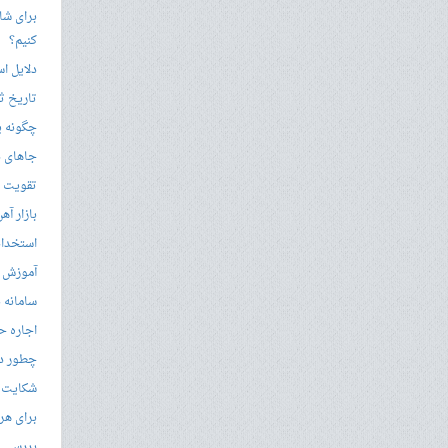
برای شار
کنیم؟
دلایل ا
تاریخ ثب
چگونه ی
جاهای د
تقویت زب
بازار آ
استخدام
آموزش م
سامانه ن
اجاره ح
چطور در
شکایت از 
برای هر
بررسی با